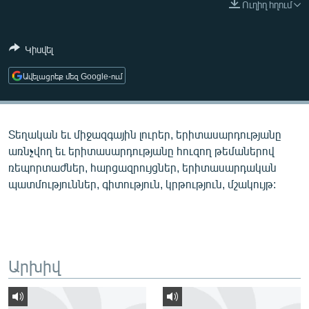
Ուղիղ հղում
ՄԻՋԱԶԳԱՅԻՆ
ՄՇԱԿՈՒՅԹ
Կիսվել
ՍՊՈՐՏ
Ավելացրեք մեզ Google-ում
ՄԵԿՆԱԲԱՆՈՒԹՅՈՒՆ
ՏՏ ԵՒ ԻՆՏԵՐՆԵՏ
Տեղական եւ միջազգային լուրեր, երիտասարդությանը
ԿՈՐՈՆԱՎԻՐՈՒՍ
առնչվող եւ երիտասարդությանը հուզող թեմաներով
ԱՐԽԻՎ
ռեպորտաժներ, հարցազրույցներ, երիտասարդական
պատմություններ, գիտություն, կրթություն, մշակույթ:
ՏԵՍԱՆՅՈՒԹԵՐ
ԲԱՆԱՎԵՃ
ՁԳՏԵԼՈՎ ԼԱՎԱԳՈՒՅՆԻՆ
ՓՈԴՔԱՍԹ
Արխիվ
Հայերեն