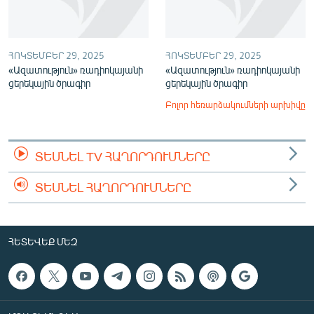
ՀՈԿՏԵՄԲԵՐ 29, 2025
ՀՈԿՏԵՄԲԵՐ 29, 2025
«Ազատություն» ռադիոկայանի
«Ազատություն» ռադիոկայանի
ցերեկային ծրագիր
ցերեկային ծրագիր
Բոլոր հեռարձակումների արխիվը
ՏԵՍՆԵԼ TV ՀԱՂՈՐԴՈՒՄՆԵՐԸ
ՏԵՍՆԵԼ ՀԱՂՈՐԴՈՒՄՆԵՐԸ
ՀԵՏԵՎԵՔ ՄԵԶ