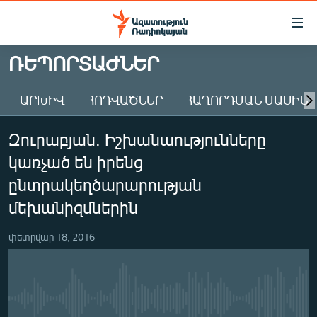
Մատչելիության
հղումներ
Անցնել
ՌԵՊՈՐՏԱԺՆԵՐ
հիմնական
ԱԶԱՏՈՒԹՅՈՒՆ TV
բովանդակությանը
ԱՐԽԻՎ
ՀՈԴՎԱԾՆԵՐ
ՀԱՂՈՐԴՄԱՆ ՄԱՍԻՆ
ՀԱՅԱՍՏԱՆ
Անցնել
հիմնական
ՔԱՂԱՔԱԿԱՆ
Զուրաբյան. Իշխանաությունները
մենյուին
ԸՆՏՐՈՒԹՅՈՒՆՆԵՐ 2026
Որոնում
կառչած են իրենց
ԻՐԱՎՈՒՆՔ
ընտրակեղծարարության
ՀԱՍԱՐԱԿՈՒԹՅՈՒՆ
մեխանիզմներին
ՏՆՏԵՍՈՒԹՅՈՒՆ
փետրվար 18, 2016
ՂԱՐԱԲԱՂ
ՊԱՏԵՐԱԶՄԻ 6 ՇԱԲԱԹՆԵՐԸ
ՏԱՐԱԾԱՇՐՋԱՆ
No media source currently available