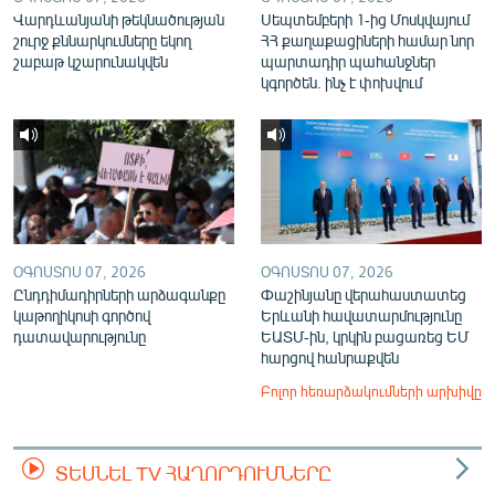
Վարդևանյանի թեկնածության
Սեպտեմբերի 1-ից Մոսկվայում
շուրջ քննարկումները եկող
ՀՀ քաղաքացիների համար նոր
շաբաթ կշարունակվեն
պարտադիր պահանջներ
կգործեն. ինչ է փոխվում
ՕԳՈՍՏՈՍ 07, 2026
ՕԳՈՍՏՈՍ 07, 2026
Ընդդիմադիրների արձագանքը
Փաշինյանը վերահաստատեց
կաթողիկոսի գործով
Երևանի հավատարմությունը
դատավարությունը
ԵԱՏՄ-ին, կրկին բացառեց ԵՄ
հարցով հանրաքվեն
Բոլոր հեռարձակումների արխիվը
ՏԵՍՆԵԼ TV ՀԱՂՈՐԴՈՒՄՆԵՐԸ