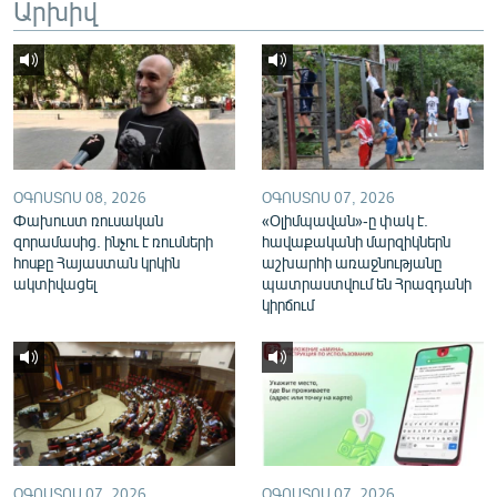
Արխիվ
English
Русский
ՀԵՏԵՎԵՔ ՄԵԶ
ՕԳՈՍՏՈՍ 08, 2026
ՕԳՈՍՏՈՍ 07, 2026
Փախուստ ռուսական
«Օլիմպավան»-ը փակ է.
զորամասից. ինչու է ռուսների
հավաքականի մարզիկներն
հոսքը Հայաստան կրկին
աշխարհի առաջնությանը
«Ազատության» բոլոր կայքերը
ակտիվացել
պատրաստվում են Հրազդանի
կիրճում
ՕԳՈՍՏՈՍ 07, 2026
ՕԳՈՍՏՈՍ 07, 2026