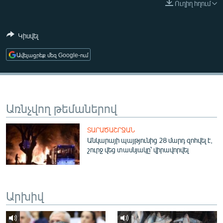
Ուղիղ հղում
ՄԻՋԱԶԳԱՅԻՆ
ՄՇԱԿՈՒՅԹ
Կիսվել
ՍՊՈՐՏ
Ավելացրեք մեզ Google-ում
ՄԵԿՆԱԲԱՆՈՒԹՅՈՒՆ
ՏՏ ԵՒ ԻՆՏԵՐՆԵՏ
ԿՈՐՈՆԱՎԻՐՈՒՍ
Առնչվող թեմաներով
ԱՐԽԻՎ
ՏԱՐԱԾԱՇՐՋԱՆ
ՏԵՍԱՆՅՈՒԹԵՐ
Անկարայի պայթյունից 28 մարդ զոհվել է,
շուրջ վեց տասնյակը՝ վիրավորվել
ԲԱՆԱՎԵՃ
ՁԳՏԵԼՈՎ ԼԱՎԱԳՈՒՅՆԻՆ
ՓՈԴՔԱՍԹ
Արխիվ
Հայերեն