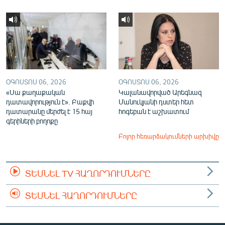
ՕԳՈՍՏՈՍ 06, 2026
ՕԳՈՍՏՈՍ 06, 2026
«Սա քաղաքական
Կալանավորված Արեգնազ
դատավորություն է». Բաքվի
Մանուկյանի դստեր հետ
դատարանը մերժել է 15 հայ
հոգեբան է աշխատում
գերիների բողոքը
Բոլոր հեռարձակումների արխիվը
ՏԵՍՆԵԼ TV ՀԱՂՈՐԴՈՒՄՆԵՐԸ
ՏԵՍՆԵԼ ՀԱՂՈՐԴՈՒՄՆԵՐԸ