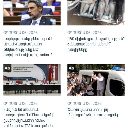
English
Русский
ՀԵՏԵՎԵՔ ՄԵԶ
ՕԳՈՍՏՈՍ 06, 2026
ՕԳՈՍՏՈՍ 06, 2026
Խորհրդարանը քննարկում է
450 միլիոն դրամ աջակցություն՝
Արամ Վարդևանյանի
ձկնաբույծներին. կմեղմի՞
թեկնածությունը ԱԺ
խնդիրները
փոխխոսնակի պաշտոնում
«Ազատության» բոլոր կայքերը
ՕԳՈՍՏՈՍ 06, 2026
ՕԳՈՍՏՈՍ 06, 2026
«Առյուծ եմ տեսնում,
Ծառուկյանին նոր՝ 3-րդ
ասոցացնում եմ Ծառուկյանի
մեղադրանքն է առաջադրվել
ընկերությունների հետ».
«Կենտրոն» TV-ն տուգանվեց