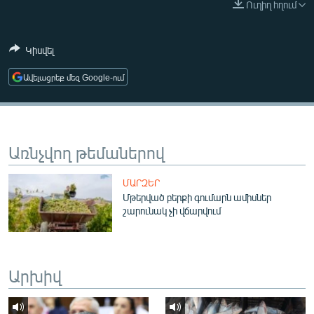
Ուղիղ հղում
ՄԻՋԱԶԳԱՅԻՆ
ՄՇԱԿՈՒՅԹ
Կիսվել
ՍՊՈՐՏ
Ավելացրեք մեզ Google-ում
ՄԵԿՆԱԲԱՆՈՒԹՅՈՒՆ
ՏՏ ԵՒ ԻՆՏԵՐՆԵՏ
ԿՈՐՈՆԱՎԻՐՈՒՍ
Առնչվող թեմաներով
ԱՐԽԻՎ
ՄԱՐԶԵՐ
ՏԵՍԱՆՅՈՒԹԵՐ
Մթերված բերքի գումարն ամիսներ
շարունակ չի վճարվում
ԲԱՆԱՎԵՃ
ՁԳՏԵԼՈՎ ԼԱՎԱԳՈՒՅՆԻՆ
ՓՈԴՔԱՍԹ
Արխիվ
Հայերեն