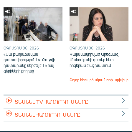
ՕԳՈՍՏՈՍ 06, 2026
ՕԳՈՍՏՈՍ 06, 2026
«Սա քաղաքական
Կալանավորված Արեգնազ
դատավորություն է». Բաքվի
Մանուկյանի դստեր հետ
դատարանը մերժել է 15 հայ
հոգեբան է աշխատում
գերիների բողոքը
Բոլոր հեռարձակումների արխիվը
ՏԵՍՆԵԼ TV ՀԱՂՈՐԴՈՒՄՆԵՐԸ
ՏԵՍՆԵԼ ՀԱՂՈՐԴՈՒՄՆԵՐԸ