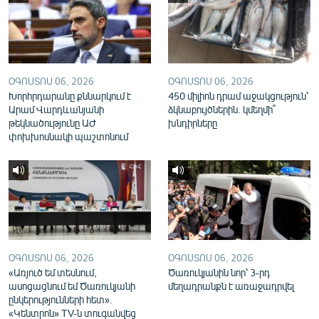
English
Русский
ՀԵՏԵՎԵՔ ՄԵԶ
ՕԳՈՍՏՈՍ 06, 2026
ՕԳՈՍՏՈՍ 06, 2026
Խորհրդարանը քննարկում է
450 միլիոն դրամ աջակցություն՝
Արամ Վարդևանյանի
ձկնաբույծներին. կմեղմի՞
թեկնածությունը ԱԺ
խնդիրները
փոխխոսնակի պաշտոնում
«Ազատության» բոլոր կայքերը
ՕԳՈՍՏՈՍ 06, 2026
ՕԳՈՍՏՈՍ 06, 2026
«Առյուծ եմ տեսնում,
Ծառուկյանին նոր՝ 3-րդ
ասոցացնում եմ Ծառուկյանի
մեղադրանքն է առաջադրվել
ընկերությունների հետ».
«Կենտրոն» TV-ն տուգանվեց