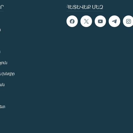
Ր
ՀԵՏԵՎԵՔ ՄԵԶ
ն
ն
յուն
 խնդիր
ան
նետ