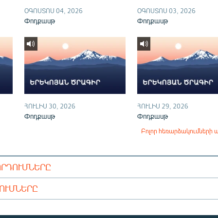
ՕԳՈՍՏՈՍ 04, 2026
ՕԳՈՍՏՈՍ 03, 2026
Փոդքասթ
Փոդքասթ
ՀՈՒԼԻՍ 30, 2026
ՀՈՒԼԻՍ 29, 2026
Փոդքասթ
Փոդքասթ
Բոլոր հեռարձակումների 
ՈՐԴՈՒՄՆԵՐԸ
ԴՈՒՄՆԵՐԸ