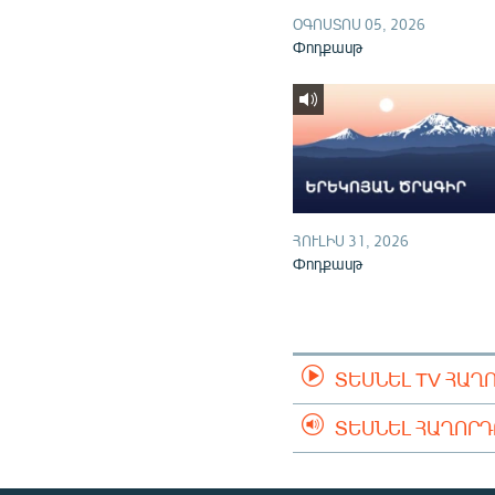
ՕԳՈՍՏՈՍ 05, 2026
Փոդքասթ
ՀՈՒԼԻՍ 31, 2026
Փոդքասթ
ՏԵՍՆԵԼ TV ՀԱՂ
ՏԵՍՆԵԼ ՀԱՂՈՐ