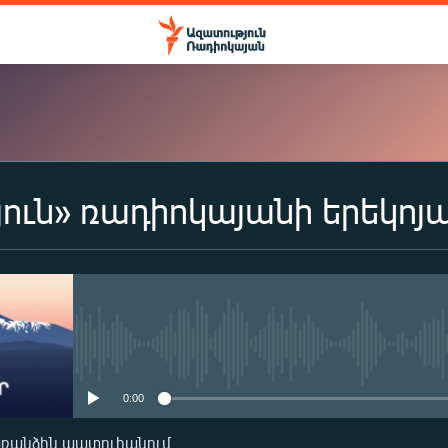
ուն» ռադիոկայանի երեկոյ
ԲԱԺԱՆՈՐԴԱԳՐՎԵԼ
Apple Podcasts
Spotify
No media source currently availa
0:00
Բաժանորդագրվել
առանձին պատուհանում