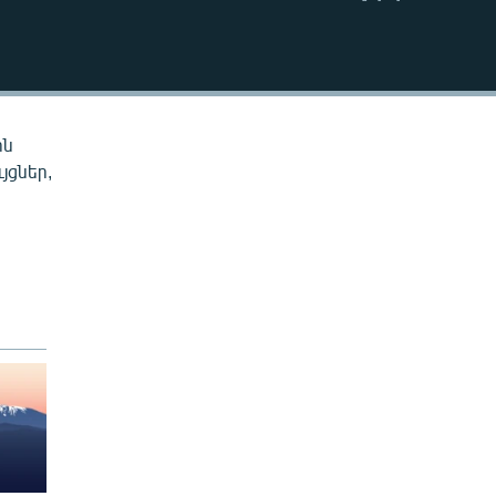
EMBED
ին
յցներ,