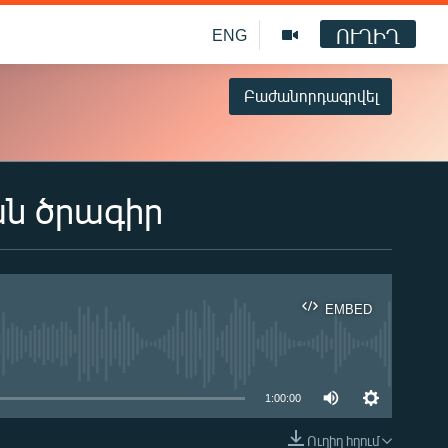
ՈՒՂԻՂ
ENG
Բաժանորդագրվել
ան ծրագիր
EMBED
ble
1:00:00
Ուղիղ հղում