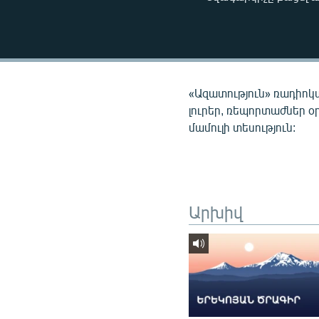
ՄԻՋԱԶԳԱՅԻՆ
ՄՇԱԿՈՒՅԹ
ՍՊՈՐՏ
ՄԵԿՆԱԲԱՆՈՒԹՅՈՒՆ
«Ազատություն» ռադիոկ
ՏՏ ԵՒ ԻՆՏԵՐՆԵՏ
լուրեր, ռեպորտաժներ օ
մամուլի տեսություն:
ԿՈՐՈՆԱՎԻՐՈՒՍ
ԱՐԽԻՎ
ՏԵՍԱՆՅՈՒԹԵՐ
ԲԱՆԱՎԵՃ
Արխիվ
ՁԳՏԵԼՈՎ ԼԱՎԱԳՈՒՅՆԻՆ
ՓՈԴՔԱՍԹ