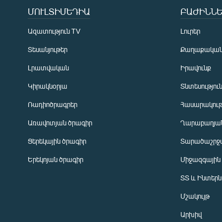
ՄՈՒԼՏԻՄԵԴԻԱ
ԲԱԺԻՆՆԵ
Ազատություն TV
Լուրեր
Տեսանյութեր
Քաղաքակա
Լրատվական
Իրավունք
Կիրակնօրյա
Տնտեսությու
Ռադիոծրագրեր
Հասարակութ
Առավոտյան ծրագիր
Ղարաբաղյան
Ցերեկային ծրագիր
Տարածաշրջ
Հայերեն
Երեկոյան ծրագիր
Միջազգային
English
ՏՏ և Ինտեր
Русский
Մշակույթ
ՀԵՏԵՎԵՔ ՄԵԶ
Արխիվ