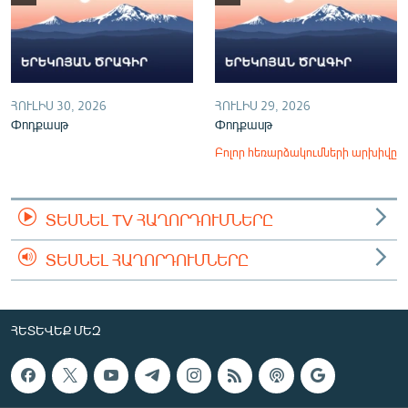
ՀՈՒԼԻՍ 30, 2026
ՀՈՒԼԻՍ 29, 2026
Փոդքասթ
Փոդքասթ
Բոլոր հեռարձակումների արխիվը
ՏԵՍՆԵԼ TV ՀԱՂՈՐԴՈՒՄՆԵՐԸ
ՏԵՍՆԵԼ ՀԱՂՈՐԴՈՒՄՆԵՐԸ
ՀԵՏԵՎԵՔ ՄԵԶ