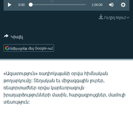
ՄԻՋԱԶԳԱՅԻՆ
0:00
1:00:00
ՄՇԱԿՈՒՅԹ
Ուղիղ հղում
ՍՊՈՐՏ
Կիսվել
ՄԵԿՆԱԲԱՆՈՒԹՅՈՒՆ
ՏՏ ԵՒ ԻՆՏԵՐՆԵՏ
Ավելացրեք մեզ Google-ում
ԿՈՐՈՆԱՎԻՐՈՒՍ
ԱՐԽԻՎ
«Ազատություն» ռադիոկայանի օրվա հիմնական
ՏԵՍԱՆՅՈՒԹԵՐ
թողարկումը: Տեղական եւ միջազգային լուրեր,
ռեպորտաժներ օրվա կարեւորագույն
ԲԱՆԱՎԵՃ
իրադարձությունների մասին, հարցազրույցներ, մամուլի
ՁԳՏԵԼՈՎ ԼԱՎԱԳՈՒՅՆԻՆ
տեսություն:
ՓՈԴՔԱՍԹ
Հայերեն