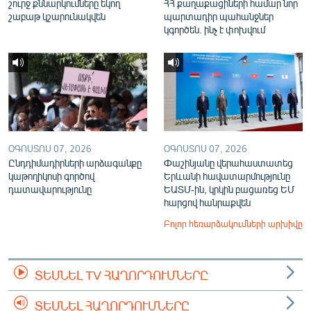
շուրջ քննարկումները եկող
ՀՀ քաղաքացիների համար նոր
շաբաթ կշարունակվեն
պարտադիր պահանջներ
կգործեն. ինչ է փոխվում
ՕԳՈՍՏՈՍ 07, 2026
ՕԳՈՍՏՈՍ 07, 2026
Ընդդիմադիրների արձագանքը
Փաշինյանը վերահաստատեց
կաթողիկոսի գործով
Երևանի հավատարմությունը
դատավարությունը
ԵԱՏՄ-ին, կրկին բացառեց ԵՄ
հարցով հանրաքվեն
Բոլոր հեռարձակումների արխիվը
ՏԵՍՆԵԼ TV ՀԱՂՈՐԴՈՒՄՆԵՐԸ
ՏԵՍՆԵԼ ՀԱՂՈՐԴՈՒՄՆԵՐԸ