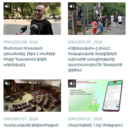
English
Русский
ՀԵՏԵՎԵՔ ՄԵԶ
ՕԳՈՍՏՈՍ 08, 2026
ՕԳՈՍՏՈՍ 07, 2026
Փախուստ ռուսական
«Օլիմպավան»-ը փակ է.
զորամասից. ինչու է ռուսների
հավաքականի մարզիկներն
հոսքը Հայաստան կրկին
աշխարհի առաջնությանը
ակտիվացել
պատրաստվում են Հրազդանի
«Ազատության» բոլոր կայքերը
կիրճում
ՕԳՈՍՏՈՍ 07, 2026
ՕԳՈՍՏՈՍ 07, 2026
Վարդևանյանի թեկնածության
Սեպտեմբերի 1-ից Մոսկվայում