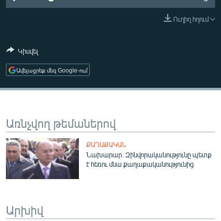
ՄԻՋԱԶԳԱՅԻՆ
Ուղիղ հղում
ՄՇԱԿՈՒՅԹ
ՍՊՈՐՏ
Կիսվել
ՄԵԿՆԱԲԱՆՈՒԹՅՈՒՆ
Ավելացրեք մեզ Google-ում
ՏՏ ԵՒ ԻՆՏԵՐՆԵՏ
ԿՈՐՈՆԱՎԻՐՈՒՍ
ԱՐԽԻՎ
Առնչվող թեմաներով
ՏԵՍԱՆՅՈՒԹԵՐ
ՔԱՂԱՔԱԿԱՆ
ԲԱՆԱՎԵՃ
Նախարար. Զինվորականությունը պետք
է հեռու մնա քաղաքականությունից
ՁԳՏԵԼՈՎ ԼԱՎԱԳՈՒՅՆԻՆ
ՓՈԴՔԱՍԹ
Արխիվ
Հայերեն