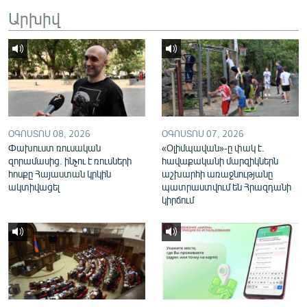
English
Արխիվ
Русский
ՀԵՏԵՎԵՔ ՄԵԶ
ՕԳՈՍՏՈՍ 08, 2026
ՕԳՈՍՏՈՍ 07, 2026
Փախուստ ռուսական
«Օլիմպավան»-ը փակ է.
զորամասից. ինչու է ռուսների
հավաքականի մարզիկներն
«Ազատության» բոլոր կայքերը
հոսքը Հայաստան կրկին
աշխարհի առաջնությանը
ակտիվացել
պատրաստվում են Հրազդանի
կիրճում