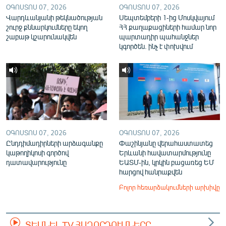
ՕԳՈՍՏՈՍ 07, 2026
ՕԳՈՍՏՈՍ 07, 2026
Վարդևանյանի թեկնածության
Սեպտեմբերի 1-ից Մոսկվայում
շուրջ քննարկումները եկող
ՀՀ քաղաքացիների համար նոր
շաբաթ կշարունակվեն
պարտադիր պահանջներ
կգործեն. ինչ է փոխվում
ՕԳՈՍՏՈՍ 07, 2026
ՕԳՈՍՏՈՍ 07, 2026
Ընդդիմադիրների արձագանքը
Փաշինյանը վերահաստատեց
կաթողիկոսի գործով
Երևանի հավատարմությունը
դատավարությունը
ԵԱՏՄ-ին, կրկին բացառեց ԵՄ
հարցով հանրաքվեն
Բոլոր հեռարձակումների արխիվը
ՏԵՍՆԵԼ TV ՀԱՂՈՐԴՈՒՄՆԵՐԸ