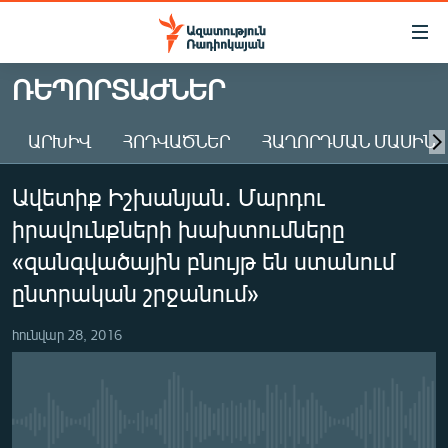
Մատչելիության
հղումներ
Անցնել
ՌԵՊՈՐՏԱԺՆԵՐ
հիմնական
ԱԶԱՏՈՒԹՅՈՒՆ TV
բովանդակությանը
ԱՐԽԻՎ
ՀՈԴՎԱԾՆԵՐ
ՀԱՂՈՐԴՄԱՆ ՄԱՍԻՆ
ՀԱՅԱՍՏԱՆ
Անցնել
հիմնական
ՔԱՂԱՔԱԿԱՆ
Ավետիք Իշխանյան․ Մարդու
մենյուին
ԸՆՏՐՈՒԹՅՈՒՆՆԵՐ 2026
Որոնում
իրավունքների խախտումները
ԻՐԱՎՈՒՆՔ
«զանգվածային բնույթ են ստանում
ՀԱՍԱՐԱԿՈՒԹՅՈՒՆ
ընտրական շրջանում»
ՏՆՏԵՍՈՒԹՅՈՒՆ
հունվար 28, 2016
ՂԱՐԱԲԱՂ
ՊԱՏԵՐԱԶՄԻ 6 ՇԱԲԱԹՆԵՐԸ
ՏԱՐԱԾԱՇՐՋԱՆ
No media source currently available