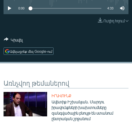
ՄԻՋԱԶԳԱՅԻՆ
0:00
4:33
ՄՇԱԿՈՒՅԹ
Ուղիղ հղում
ՍՊՈՐՏ
ՄԵԿՆԱԲԱՆՈՒԹՅՈՒՆ
Կիսվել
ՏՏ ԵՒ ԻՆՏԵՐՆԵՏ
Ավելացրեք մեզ Google-ում
ԿՈՐՈՆԱՎԻՐՈՒՍ
ԱՐԽԻՎ
ՏԵՍԱՆՅՈՒԹԵՐ
Առնչվող թեմաներով
ԲԱՆԱՎԵՃ
ԻՐԱՎՈՒՆՔ
ՁԳՏԵԼՈՎ ԼԱՎԱԳՈՒՅՆԻՆ
Ավետիք Իշխանյան․ Մարդու
իրավունքների խախտումները
ՓՈԴՔԱՍԹ
զանգվածային բնույթ են ստանում
ընտրական շրջանում
Հայերեն