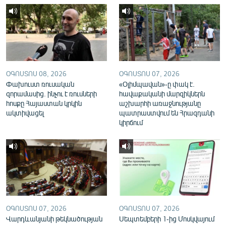
English
Русский
ՀԵՏԵՎԵՔ ՄԵԶ
ՕԳՈՍՏՈՍ 08, 2026
ՕԳՈՍՏՈՍ 07, 2026
Փախուստ ռուսական
«Օլիմպավան»-ը փակ է.
զորամասից. ինչու է ռուսների
հավաքականի մարզիկներն
հոսքը Հայաստան կրկին
աշխարհի առաջնությանը
ակտիվացել
պատրաստվում են Հրազդանի
«Ազատության» բոլոր կայքերը
կիրճում
ՕԳՈՍՏՈՍ 07, 2026
ՕԳՈՍՏՈՍ 07, 2026
Վարդևանյանի թեկնածության
Սեպտեմբերի 1-ից Մոսկվայում