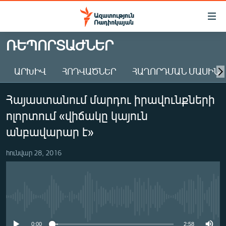
Մատչելիության
հղումներ
Անցնել
ՌԵՊՈՐՏԱԺՆԵՐ
հիմնական
ԱԶԱՏՈՒԹՅՈՒՆ TV
բովանդակությանը
ԱՐԽԻՎ
ՀՈԴՎԱԾՆԵՐ
ՀԱՂՈՐԴՄԱՆ ՄԱՍԻՆ
ՀԱՅԱՍՏԱՆ
Անցնել
հիմնական
ՔԱՂԱՔԱԿԱՆ
Հայաստանում մարդու իրավունքների
մենյուին
ԸՆՏՐՈՒԹՅՈՒՆՆԵՐ 2026
Որոնում
ոլորտում «վիճակը կայուն
ԻՐԱՎՈՒՆՔ
անբավարար է»
ՀԱՍԱՐԱԿՈՒԹՅՈՒՆ
հունվար 28, 2016
ՏՆՏԵՍՈՒԹՅՈՒՆ
ՂԱՐԱԲԱՂ
ՊԱՏԵՐԱԶՄԻ 6 ՇԱԲԱԹՆԵՐԸ
No media source currently available
ՏԱՐԱԾԱՇՐՋԱՆ
0:00
2:58