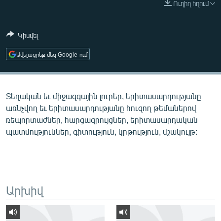
Ուղիղ հղում
ՄԻՋԱԶԳԱՅԻՆ
ՄՇԱԿՈՒՅԹ
Կիսվել
ՍՊՈՐՏ
Ավելացրեք մեզ Google-ում
ՄԵԿՆԱԲԱՆՈՒԹՅՈՒՆ
ՏՏ ԵՒ ԻՆՏԵՐՆԵՏ
Տեղական եւ միջազգային լուրեր, երիտասարդությանը
ԿՈՐՈՆԱՎԻՐՈՒՍ
առնչվող եւ երիտասարդությանը հուզող թեմաներով
ԱՐԽԻՎ
ռեպորտաժներ, հարցազրույցներ, երիտասարդական
պատմություններ, գիտություն, կրթություն, մշակույթ:
ՏԵՍԱՆՅՈՒԹԵՐ
ԲԱՆԱՎԵՃ
ՁԳՏԵԼՈՎ ԼԱՎԱԳՈՒՅՆԻՆ
ՓՈԴՔԱՍԹ
Արխիվ
Հայերեն