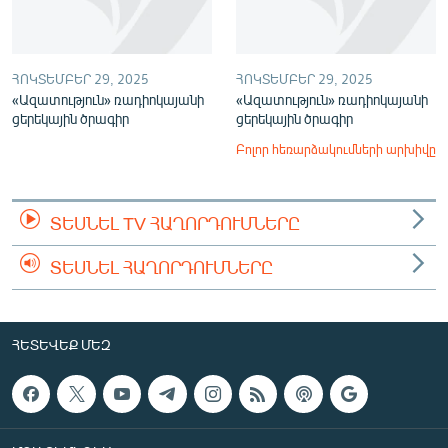
ՀՈԿՏԵՄԲԵՐ 29, 2025
ՀՈԿՏԵՄԲԵՐ 29, 2025
«Ազատություն» ռադիոկայանի
«Ազատություն» ռադիոկայանի
ցերեկային ծրագիր
ցերեկային ծրագիր
Բոլոր հեռարձակումների արխիվը
ՏԵՍՆԵԼ TV ՀԱՂՈՐԴՈՒՄՆԵՐԸ
ՏԵՍՆԵԼ ՀԱՂՈՐԴՈՒՄՆԵՐԸ
ՀԵՏԵՎԵՔ ՄԵԶ