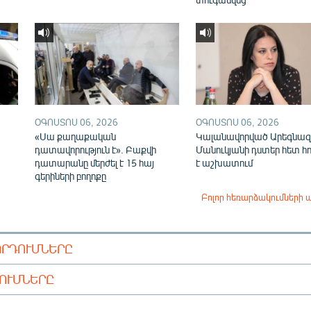
ՕԳՈՍՏՈՍ 06, 2026
ՕԳՈՍՏՈՍ 06, 2026
«Սա քաղաքական
Կալանավորված Արեգնազ
դատավորություն է». Բաքվի
Մանուկյանի դստեր հետ հ
դատարանը մերժել է 15 հայ
է աշխատում
գերիների բողոքը
Բոլոր հեռարձակումների 
ՈՐԴՈՒՄՆԵՐԸ
ԴՈՒՄՆԵՐԸ