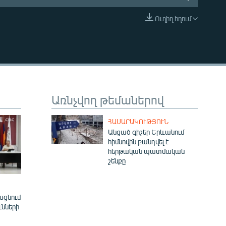
Ուղիղ հղում
EMBED
Առնչվող թեմաներով
ՀԱՍԱՐԱԿՈՒԹՅՈՒՆ
Անցած գիշեր Երևանում
հիմնովին քանդվել է
հերթական պատմական
շենքը
ացնում
ւնների