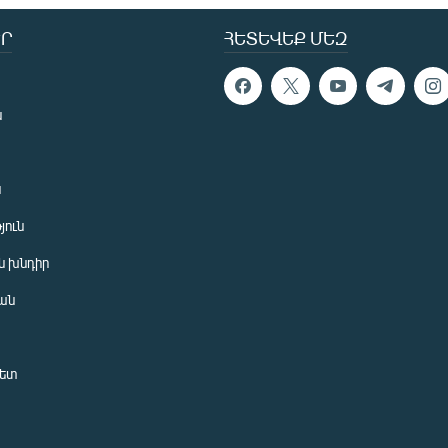
Ր
ՀԵՏԵՎԵՔ ՄԵԶ
ն
ն
յուն
 խնդիր
ան
նետ