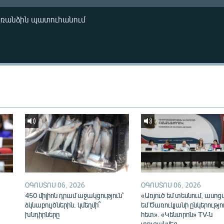
առանձին պատուհանում
ՕԳՈՍՏՈՍ 06, 2026
ՕԳՈՍՏՈՍ 06, 2026
450 միլիոն դրամ աջակցություն՝
«Առյուծ եմ տեսնում, ասոց
ձկնաբույծներին. կմեղմի՞
եմ Ծառուկյանի ընկերությո
խնդիրները
հետ». «Կենտրոն» TV-ն
տուգանվեց