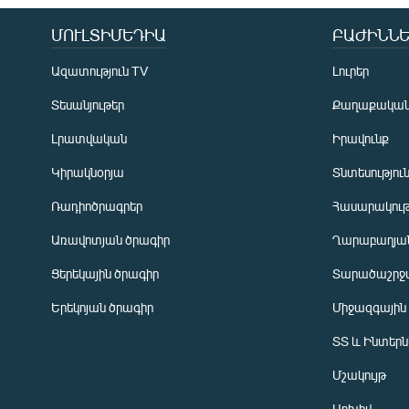
ՄՈՒԼՏԻՄԵԴԻԱ
ԲԱԺԻՆՆԵ
Ազատություն TV
Լուրեր
Տեսանյութեր
Քաղաքակա
Լրատվական
Իրավունք
Կիրակնօրյա
Տնտեսությու
Ռադիոծրագրեր
Հասարակութ
Առավոտյան ծրագիր
Ղարաբաղյան
Ցերեկային ծրագիր
Տարածաշրջ
Հայերեն
Երեկոյան ծրագիր
Միջազգային
English
ՏՏ և Ինտեր
Русский
Մշակույթ
ՀԵՏԵՎԵՔ ՄԵԶ
Արխիվ