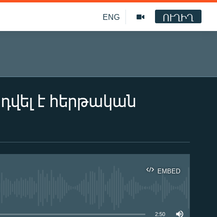
ՈՒՂԻՂ
ENG
դվել է հերթական
EMBED
ble
2:50