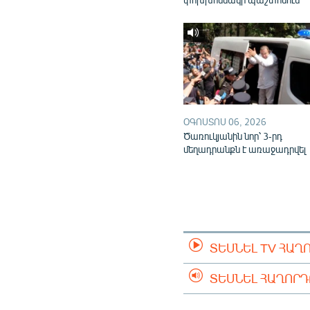
ՕԳՈՍՏՈՍ 06, 2026
Ծառուկյանին նոր՝ 3-րդ
մեղադրանքն է առաջադրվել
ՏԵՍՆԵԼ TV ՀԱՂ
ՏԵՍՆԵԼ ՀԱՂՈՐ