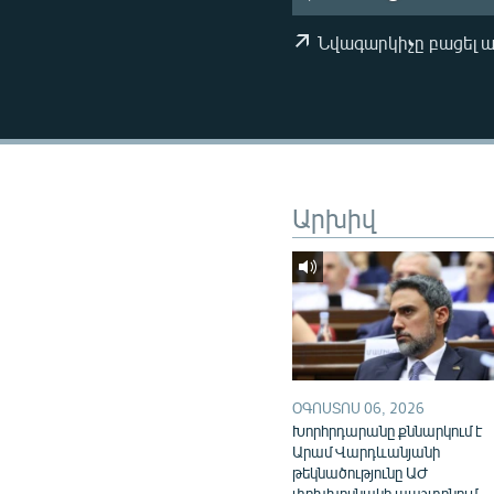
ՄԻՋԱԶԳԱՅԻՆ
ՄՇԱԿՈՒՅԹ
Նվագարկիչը բացել 
ՍՊՈՐՏ
ՄԵԿՆԱԲԱՆՈՒԹՅՈՒՆ
ՏՏ ԵՒ ԻՆՏԵՐՆԵՏ
ԿՈՐՈՆԱՎԻՐՈՒՍ
Արխիվ
ԱՐԽԻՎ
ՏԵՍԱՆՅՈՒԹԵՐ
ԲԱՆԱՎԵՃ
ՁԳՏԵԼՈՎ ԼԱՎԱԳՈՒՅՆԻՆ
ՓՈԴՔԱՍԹ
ՕԳՈՍՏՈՍ 06, 2026
Խորհրդարանը քննարկում է
Արամ Վարդևանյանի
թեկնածությունը ԱԺ
փոխխոսնակի պաշտոնում