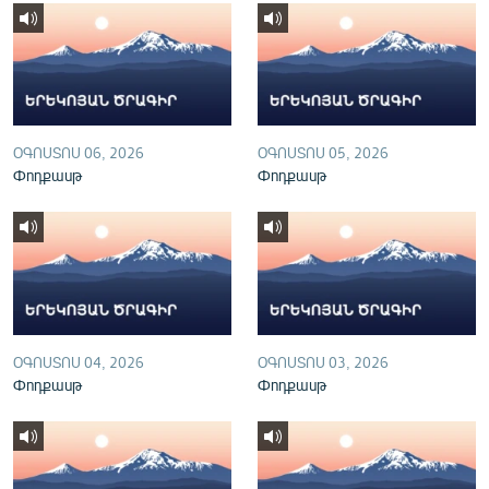
English
Русский
ՀԵՏԵՎԵՔ ՄԵԶ
ՕԳՈՍՏՈՍ 06, 2026
ՕԳՈՍՏՈՍ 05, 2026
Փոդքասթ
Փոդքասթ
«Ազատության» բոլոր կայքերը
ՕԳՈՍՏՈՍ 04, 2026
ՕԳՈՍՏՈՍ 03, 2026
Փոդքասթ
Փոդքասթ