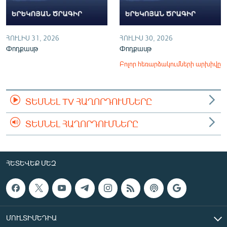
ՀՈՒԼԻՍ 31, 2026
ՀՈՒԼԻՍ 30, 2026
Փոդքասթ
Փոդքասթ
Բոլոր հեռարձակումների արխիվը
ՏԵՍՆԵԼ TV ՀԱՂՈՐԴՈՒՄՆԵՐԸ
ՏԵՍՆԵԼ ՀԱՂՈՐԴՈՒՄՆԵՐԸ
ՀԵՏԵՎԵՔ ՄԵԶ
ՄՈՒԼՏԻՄԵԴԻԱ