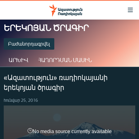
Մատչելիության
հղումներ
Անցնել
ԵՐԵԿՈՅԱՆ ԾՐԱԳԻՐ
հիմնական
ԱԶԱՏՈՒԹՅՈՒՆ TV
բովանդակությանը
ՀԱՅԱՍՏԱՆ
Բաժանորդագրվել
Անցնել
հիմնական
ՔԱՂԱՔԱԿԱՆ
ԱՐԽԻՎ
ՀԱՂՈՐԴՄԱՆ ՄԱՍԻՆ
մենյուին
ԸՆՏՐՈՒԹՅՈՒՆՆԵՐ 2026
Որոնում
ԲԱԺԱՆՈՐԴԱԳՐՎԵԼ
«Ազատություն» ռադիոկայանի
ԻՐԱՎՈՒՆՔ
երեկոյան ծրագիր
ՀԱՍԱՐԱԿՈՒԹՅՈՒՆ
Spotify
ՏՆՏԵՍՈՒԹՅՈՒՆ
հունվար 25, 2016
Բաժանորդագրվել
ՂԱՐԱԲԱՂ
ՊԱՏԵՐԱԶՄԻ 6 ՇԱԲԱԹՆԵՐԸ
No media source currently available
ՏԱՐԱԾԱՇՐՋԱՆ