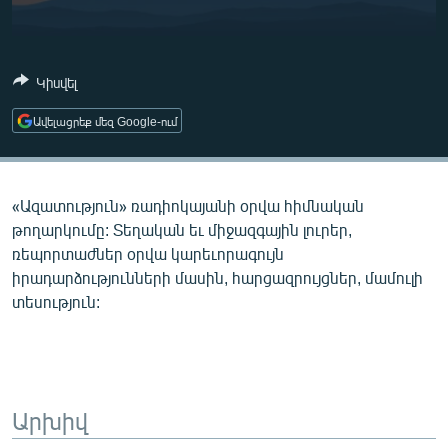
ՄԻՋԱԶԳԱՅԻՆ
ՄՇԱԿՈՒՅԹ
Կիսվել
ՍՊՈՐՏ
Ավելացրեք մեզ Google-ում
ՄԵԿՆԱԲԱՆՈՒԹՅՈՒՆ
ՏՏ ԵՒ ԻՆՏԵՐՆԵՏ
ԿՈՐՈՆԱՎԻՐՈՒՍ
«Ազատություն» ռադիոկայանի օրվա հիմնական
թողարկումը: Տեղական եւ միջազգային լուրեր,
ԱՐԽԻՎ
ռեպորտաժներ օրվա կարեւորագույն
ՏԵՍԱՆՅՈՒԹԵՐ
իրադարձությունների մասին, հարցազրույցներ, մամուլի
տեսություն:
ԲԱՆԱՎԵՃ
ՁԳՏԵԼՈՎ ԼԱՎԱԳՈՒՅՆԻՆ
ՓՈԴՔԱՍԹ
Արխիվ
Հայերեն