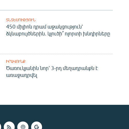
ՏՆՏԵՍՈՒԹՅՈՒՆ
450 միլիոն դրամ աջակցություն՝
ձկնաբույծներին. կլուծի՞ ոլորտի խնդիրները
ԻՐԱՎՈՒՆՔ
Ծառուկյանին նոր՝ 3-րդ մեղադրանքն է
առաջադրվել