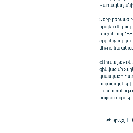
Կարապետյանի 
Ձեռք բերված 
որպես մեղադրյ
Խաչիկյանը՝ ՀՀ
օրը միջնորդո
միջոց կալանավ
«Մուսալեռ» ռե
զինված միջադ
վնասվածք է ս
ապացույցների
է վիճաբանութ
հայտարարվել հ
Կիսվել