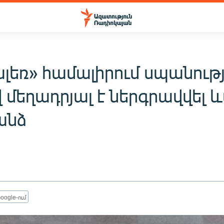
ալեռ» համալիրում սպանութ
 մեղադրյալ է ներգրավվել և
 անձ
oogle-ում