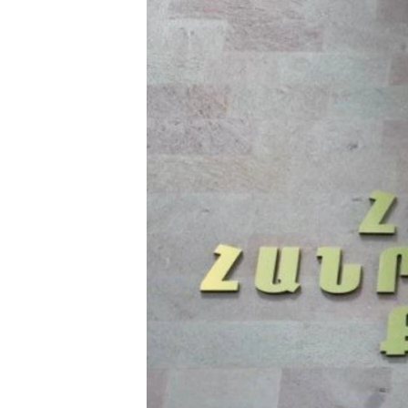
ՄԻՋԱԶԳԱՅԻՆ
ՄՇԱԿՈՒՅԹ
ՍՊՈՐՏ
ՄԵԿՆԱԲԱՆՈՒԹՅՈՒՆ
ՏՏ ԵՒ ԻՆՏԵՐՆԵՏ
ԿՈՐՈՆԱՎԻՐՈՒՍ
ԱՐԽԻՎ
ՏԵՍԱՆՅՈՒԹԵՐ
ԲԱՆԱՎԵՃ
ՁԳՏԵԼՈՎ ԼԱՎԱԳՈՒՅՆԻՆ
ՓՈԴՔԱՍԹ