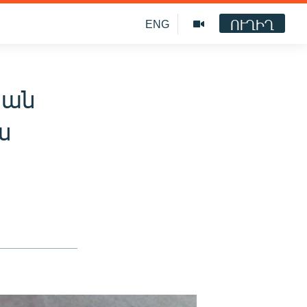
ՈՒՂԻՂ
ENG
յան
ս