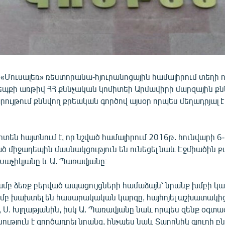
 «Մուսալեռ» ռեստորանա-հյուրանոցային համալիրում տեղի 
եպքի առթիվ ՀՀ քննչական կոմիտեի Արմավիրի մարզային ք
րույթում քննվող քրեական գործով այսօր որպես մեղադրյալ է
տեն հայտնում է, որ նշված համալիրում 2016թ. հունվարի 6
ած միջադեպին մասնակցություն են ունեցել նաև Էջմիածին 
Խաչիկյանը և Ա. Պառավյանը։
մբ ձեռք բերված ապացույցների համաձայն՝ նրանք խմբի կա
մբ խախտել են հասարակական կարգը, հայհոյել աշխատակից
 Ս. Խլղաթյանին, իսկ Ա. Պառավյանը նաև որպես զենք օգտա
ություն է գործադրել նրանց, ինչպես նաև Տարոնիկ գյուղի բ