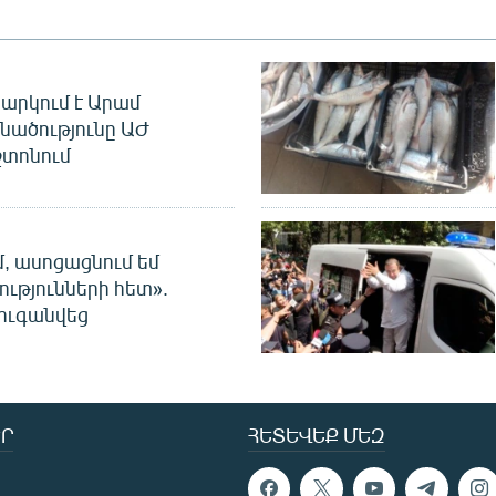
արկում է Արամ
նածությունը ԱԺ
տոնում
մ, ասոցացնում եմ
ությունների հետ».
ուգանվեց
Ր
ՀԵՏԵՎԵՔ ՄԵԶ