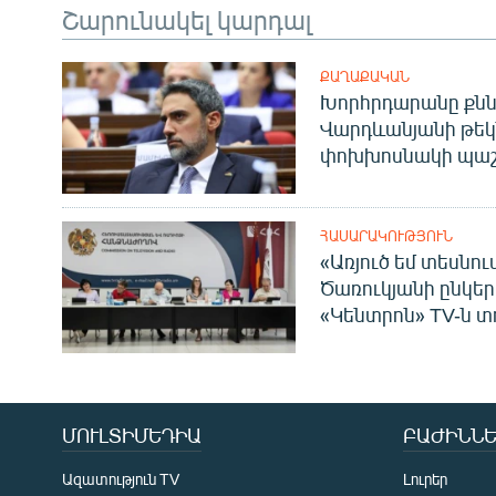
Շարունակել կարդալ
ՔԱՂԱՔԱԿԱՆ
Խորհրդարանը քնն
Վարդևանյանի թեկ
փոխխոսնակի պաշ
ՀԱՍԱՐԱԿՈՒԹՅՈՒՆ
«Առյուծ եմ տեսնու
Ծառուկյանի ընկեր
«Կենտրոն» TV-ն տ
ՄՈՒԼՏԻՄԵԴԻԱ
ԲԱԺԻՆՆԵ
Ազատություն TV
Լուրեր