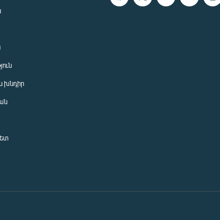
ն
ն
յուն
 խնդիր
ան
նետ