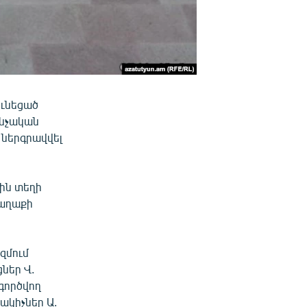
ունեցած
ննչական
 ներգրավվել
-ին տեղի
քաղաքի
զմում
ներ Վ.
գործվող
նակիչներ Ա.