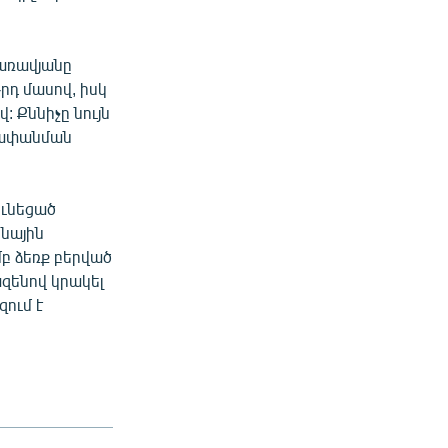
Պառավյանը
րդ մասով, իսկ
: Քննիչը նույն
 խափանման
ունեցած
նային
բ ձեռք բերված
զենով կրակել
ում է