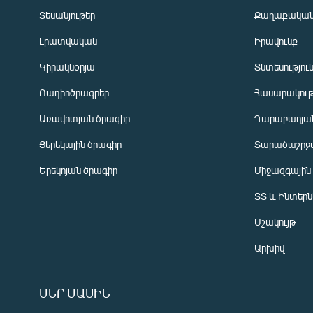
Տեսանյութեր
Քաղաքակա
Լրատվական
Իրավունք
Կիրակնօրյա
Տնտեսությու
Ռադիոծրագրեր
Հասարակութ
Առավոտյան ծրագիր
Ղարաբաղյան
Ցերեկային ծրագիր
Տարածաշրջ
Հայերեն
Երեկոյան ծրագիր
Միջազգային
English
ՏՏ և Ինտեր
Русский
Մշակույթ
ՀԵՏԵՎԵՔ ՄԵԶ
Արխիվ
ՄԵՐ ՄԱՍԻՆ