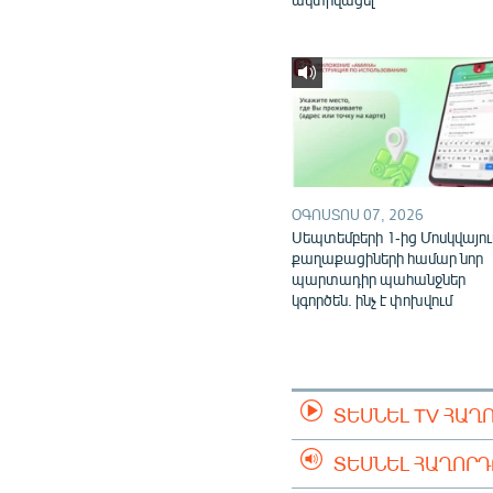
ՕԳՈՍՏՈՍ 07, 2026
Սեպտեմբերի 1-ից Մոսկվայու
քաղաքացիների համար նոր
պարտադիր պահանջներ
կգործեն. ինչ է փոխվում
ՏԵՍՆԵԼ TV ՀԱՂ
ՏԵՍՆԵԼ ՀԱՂՈՐ