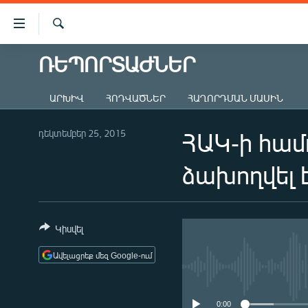
Մատչելիության
հղումներ
Որոնում
Անցնել
ՌԵՊՈՐՏԱԺՆԵՐ
ԱԶԱՏՈՒԹՅՈՒՆ TV
հիմնական
բովանդակությանը
ՀԱՅԱՍՏԱՆ
ԱՐԽԻՎ
ՀՈԴՎԱԾՆԵՐ
ՀԱՂՈՐԴՄԱՆ ՄԱՍԻՆ
Անցնել
ՔԱՂԱՔԱԿԱՆ
հիմնական
մենյուին
դեկտեմբեր 25, 2015
ՀԱԿ-ի համ
ԸՆՏՐՈՒԹՅՈՒՆՆԵՐ 2026
Որոնում
ԻՐԱՎՈՒՆՔ
ձախողվել 
ՀԱՍԱՐԱԿՈՒԹՅՈՒՆ
ՏՆՏԵՍՈՒԹՅՈՒՆ
Կիսվել
ՂԱՐԱԲԱՂ
Ավելացրեք մեզ Google-ում
ՊԱՏԵՐԱԶՄԻ 6 ՇԱԲԱԹՆԵՐԸ
ՏԱՐԱԾԱՇՐՋԱՆ
0:00