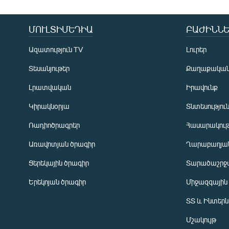
ՄՈՒԼՏԻՄԵԴԻԱ
ԲԱԺԻՆՆԵ
Ազատություն TV
Լուրեր
Տեսանյութեր
Քաղաքակա
Լրատվական
Իրավունք
Կիրակնօրյա
Տնտեսությու
Ռադիոծրագրեր
Հասարակութ
Առավոտյան ծրագիր
Ղարաբաղյան
Ցերեկային ծրագիր
Տարածաշրջ
Հայերեն
Երեկոյան ծրագիր
Միջազգային
English
ՏՏ և Ինտեր
Русский
Մշակույթ