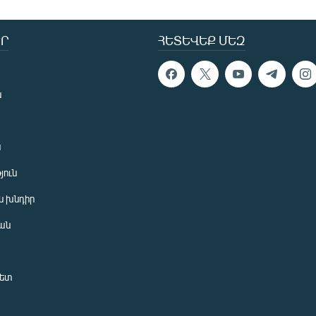
Ր
ՀԵՏԵՎԵՔ ՄԵԶ
ն
ն
յուն
 խնդիր
ան
նետ