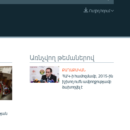
Ուղիղ հղում
EMBED
Առնչվող թեմաներով
ՔԱՂԱՔԱԿԱՆ
ՀԱԿ-ի համոզմամբ, 2015-ին
իշխող ուժն ամբողջությամբ
ձախողվել է
թյան