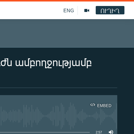
ՈՒՂԻՂ
ENG
ւժն ամբողջությամբ
EMBED
ble
2:57