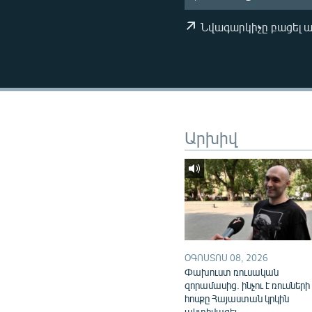
ՄԻՋԱԶԳԱՅԻՆ
ՄՇԱԿՈՒՅԹ
Նվագարկիչը բացել 
ՍՊՈՐՏ
ՄԵԿՆԱԲԱՆՈՒԹՅՈՒՆ
ՏՏ ԵՒ ԻՆՏԵՐՆԵՏ
ԿՈՐՈՆԱՎԻՐՈՒՍ
Արխիվ
ԱՐԽԻՎ
ՏԵՍԱՆՅՈՒԹԵՐ
ԲԱՆԱՎԵՃ
ՁԳՏԵԼՈՎ ԼԱՎԱԳՈՒՅՆԻՆ
ՓՈԴՔԱՍԹ
ՕԳՈՍՏՈՍ 08, 2026
Փախուստ ռուսական
զորամասից. ինչու է ռուսների
հոսքը Հայաստան կրկին
ակտիվացել