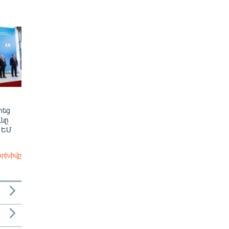
տեց
նը
 ԵՄ
արխիվը