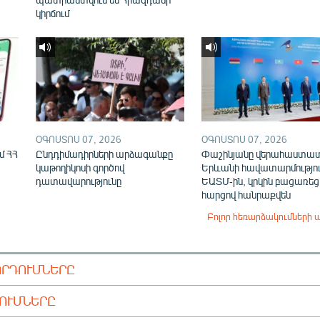
կիրճում
ՕԳՈՍՏՈՍ 07, 2026
ՕԳՈՍՏՈՍ 07, 2026
մ ՀՀ
Ընդդիմադիրների արձագանքը
Փաշինյանը վերահաստա
կաթողիկոսի գործով
Երևանի հավատարմությու
դատավարությունը
ԵԱՏՄ-ին, կրկին բացառեց
հարցով հանրաքվեն
Բոլոր հեռարձակումների 
ՈՐԴՈՒՄՆԵՐԸ
ԴՈՒՄՆԵՐԸ