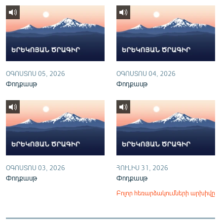
English
Русский
ՀԵՏԵՎԵՔ ՄԵԶ
ՕԳՈՍՏՈՍ 05, 2026
ՕԳՈՍՏՈՍ 04, 2026
Փոդքասթ
Փոդքասթ
«Ազատության» բոլոր կայքերը
ՕԳՈՍՏՈՍ 03, 2026
ՀՈՒԼԻՍ 31, 2026
Փոդքասթ
Փոդքասթ
Բոլոր հեռարձակումների արխիվը