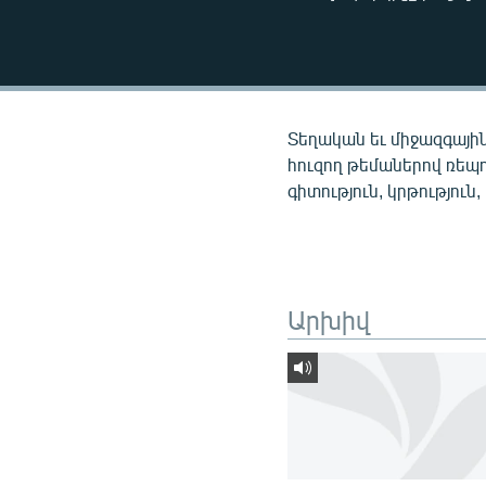
ՄԻՋԱԶԳԱՅԻՆ
ՄՇԱԿՈՒՅԹ
ՍՊՈՐՏ
ՄԵԿՆԱԲԱՆՈՒԹՅՈՒՆ
Տեղական եւ միջազգային
ՏՏ ԵՒ ԻՆՏԵՐՆԵՏ
հուզող թեմաներով ռեպ
գիտություն, կրթություն,
ԿՈՐՈՆԱՎԻՐՈՒՍ
ԱՐԽԻՎ
ՏԵՍԱՆՅՈՒԹԵՐ
Արխիվ
ԲԱՆԱՎԵՃ
ՁԳՏԵԼՈՎ ԼԱՎԱԳՈՒՅՆԻՆ
ՓՈԴՔԱՍԹ