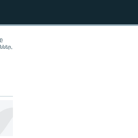
EMBED
նը
ններ,