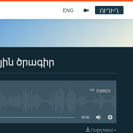
ՈՒՂԻՂ
ENG
յին ծրագիր
EMBED
ble
30:00
Ուղիղ հղում