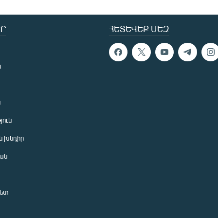
Ր
ՀԵՏԵՎԵՔ ՄԵԶ
ն
ն
յուն
 խնդիր
ան
նետ