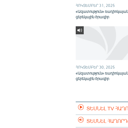
ՀՈԿՏԵՄԲԵՐ 31, 2025
«Ազատություն» ռադիոկայա
ցերեկային ծրագիր
ՀՈԿՏԵՄԲԵՐ 30, 2025
«Ազատություն» ռադիոկայա
ցերեկային ծրագիր
ՏԵՍՆԵԼ TV ՀԱՂ
ՏԵՍՆԵԼ ՀԱՂՈՐ