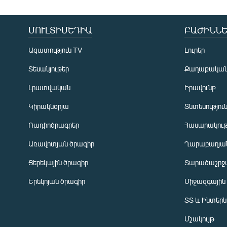
ՄՈՒԼՏԻՄԵԴԻԱ
ԲԱԺԻՆՆԵ
Ազատություն TV
Լուրեր
Տեսանյութեր
Քաղաքակա
Լրատվական
Իրավունք
Կիրակնօրյա
Տնտեսությու
Ռադիոծրագրեր
Հասարակութ
Առավոտյան ծրագիր
Ղարաբաղյան
Ցերեկային ծրագիր
Տարածաշրջ
Հայերեն
Երեկոյան ծրագիր
Միջազգային
English
ՏՏ և Ինտեր
Русский
Մշակույթ