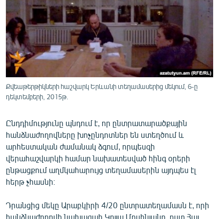
ՄԻՋԱԶԳԱՅԻՆ
ՄՇԱԿՈՒՅԹ
ՍՊՈՐՏ
ՄԵԿՆԱԲԱՆՈՒԹՅՈՒՆ
ՏՏ ԵՒ ԻՆՏԵՐՆԵՏ
Քվեաթերթիկների հաշվարկ Երևանի տեղամասերից մեկում, 6-ը
ԿՈՐՈՆԱՎԻՐՈՒՍ
դեկտեմբերի, 2015թ.
ԱՐԽԻՎ
Ընդդիմությունը պնդում է, որ ընտրատարածքային
ՏԵՍԱՆՅՈՒԹԵՐ
հանձնաժողովները խոչընդոտներ են ստեղծում և
արհեստական ժամանակ ձգում, որպեսզի
ԲԱՆԱՎԵՃ
վերահաշվարկի համար նախատեսված հինգ օրերի
ՁԳՏԵԼՈՎ ԼԱՎԱԳՈՒՅՆԻՆ
ընթացքում աղմկահարույց տեղամասերին այդպես էլ
հերթ չհասնի։
ՓՈԴՔԱՍԹ
Դրանցից մեկը Արաբկիրի 4/20 ընտրատեղամասն է, որի
Հայերեն
հանձնաժողովի նախագահ Կոլյա Մոսինյանը, ըստ Հայ