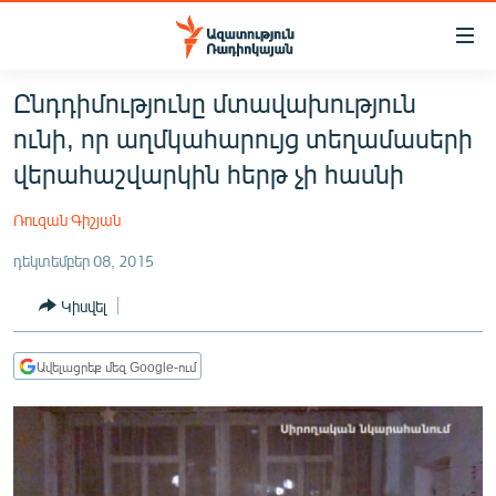
Մատչելիության
հղումներ
Անցնել
Ընդդիմությունը մտավախություն
հիմնական
ԱԶԱՏՈՒԹՅՈՒՆ TV
ունի, որ աղմկահարույց տեղամասերի
բովանդակությանը
ՀԱՅԱՍՏԱՆ
Անցնել
վերահաշվարկին հերթ չի հասնի
հիմնական
ՔԱՂԱՔԱԿԱՆ
մենյուին
Ռուզան Գիշյան
ԸՆՏՐՈՒԹՅՈՒՆՆԵՐ 2026
Որոնում
դեկտեմբեր 08, 2015
ԻՐԱՎՈՒՆՔ
Կիսվել
ՀԱՍԱՐԱԿՈՒԹՅՈՒՆ
ՏՆՏԵՍՈՒԹՅՈՒՆ
Ավելացրեք մեզ Google-ում
ՂԱՐԱԲԱՂ
ՊԱՏԵՐԱԶՄԻ 6 ՇԱԲԱԹՆԵՐԸ
ՏԱՐԱԾԱՇՐՋԱՆ