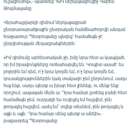
ուշացումով»,- պատմեց ՀԱԿ ներկայացուցիչ Կարեն
Թովմասյանը։
Վերահաշվարկի դիմում ներկայացրած
ընտրատարածքային ընտրական հանձնաժողովի անդամ
Խաչատուր Պետրոսյանը պնդեց՝ համաձայն չէ
ընդդիմության մեղադրանքներին։
«Իմ դիմումը արհեստական չի, իմը նրա հետ ա կապված,
որ իմ իրավունքները ոտնահարվել են։ Կոպիտ ասած՝ ես
բոլորին եմ դեմ, ո՛չ նրա կողմն եմ, ո՛չ նրա կողմն եմ,
կուսակցություններին կակ տակավո չեմ ընդունում, սաղս
հայ ենք, սաղս պետք ա իրար հետ լինենք, ու մենք ենք
որոշում, ապագան մերն ա։ Դրա համար ըտենց բանի հետ
համաձայն չեմ, ուղղակի ես ուզեցել եմ հաշվեմ, չեն
թողացել հաշվեմ, ասել եմ՝ տվեք տեսնեմ, չեն թողացել և
այլն և այլն։ Դրա համար սենց պետք ա անեի»,-
բացատրեց Պետրոսյանը։