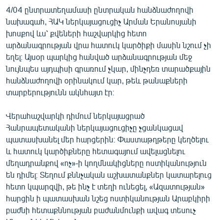
4/04 ընտրատեղամասի ընտրական հանձնաժողովի
նախագահ, ՀԱԿ ներկայացուցիչ Արման Երանոսյանի
խոսքով ևս՝ քվեների հաշվարկից հետո
արձանագրության վրա հատուկ կարծիքի մասին նշում չի
եղել։ Այսօր պարկից հանված արձանագրության մեջ
նույնպես այդպիսի գրառում չկար, մինչդեռ տարածքային
հանձնաժողովի օրինակում կար, թեև թանաքների
տարբերությունն ակնհայտ էր։
Վերահաշվարկի դիմում ներկայացրած
Հանրապետականի ներկայացուցիչը չցանկացավ
պատասխանել մեր հարցերին։ Փաստաթղթերը կեղծելու
և հատուկ կարծիքները հետագայում ավելացնելու
մեղադրանքով «ոչ»-ի կողմնակիցները ոստիկանություն
են դիմել։ Տեղում քննչական աշխատանքներ կատարելուց
հետո կպարզվի, թե ինչ է տեղի ունեցել, «Ազատության»
հարցին ի պատասխան նշեց ոստիկանության Արաբկիրի
բաժնի հետաքննության բաժանմունքի ավագ տեսուչ