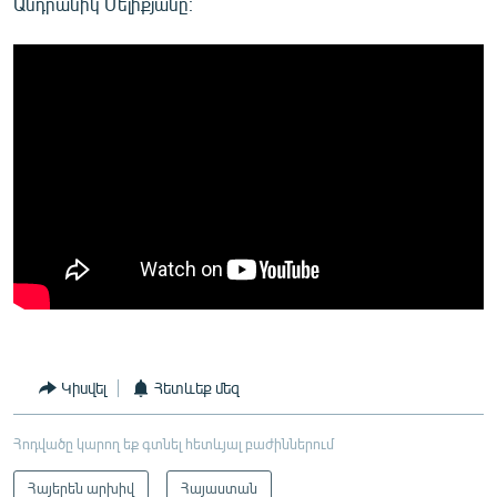
Անդրանիկ Մելիքյանը։
Կիսվել
Հետևեք մեզ
Հոդվածը կարող եք գտնել հետևյալ բաժիններում
Հայերեն արխիվ
Հայաստան