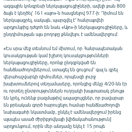
English
ազգային կոնգրեսի ներկայացուցիչների, ավելի քան 800
ձայն է կեղծել՝ 161 «այո»-ն հասցնելով 977-ի։ Դիմում են
Русский
ներկայացրել, սակայն, պարզվել է՝ հանրաքվեի
արդյունքից դժգոհ են նաև «Այո»-ի ներկայացուցիչները, և
ՀԵՏԵՎԵՔ ՄԵԶ
ընդդիմության այս բողոքը քննվելու է ամենավերջում։
«Ես սրա մեջ տեսնում եմ միտում, որ Հանրապետական
կուսակցության կամ իշխող կուսակցությունների
ներկայացուցիչները, որոնք ընդգրկված են
հանձնաժողովներում, ստացել են ցուցում՝ գալ և գրել
«Ազատության» բոլոր կայքերը
վերահաշվարկի դիմումներ, որպեսզի լուրջ
խախտումներով տեղամասերը, որոնցից մեկը 4/20-նն էր
ու որտեղ ընտրություններն ուղղակի խայտառակ բնույթ
են կրել, ունենք բազմաթիվ ապացույցներ, որ բավարար
են քրեական գործ հարուցելու համար հանձնաժողովի
նախագահի նկատմամբ, ընկել է ամենավերջում իրենց
այսպես ասած ժիրիբյովկայի [վիճակահանություն]
արդյունքում, որին մեր անդամը եկել է 15 րոպե