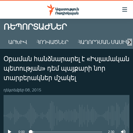
Մատչելիության
հղումներ
Անցնել
ՌԵՊՈՐՏԱԺՆԵՐ
հիմնական
ԱԶԱՏՈՒԹՅՈՒՆ TV
բովանդակությանը
ԱՐԽԻՎ
ՀՈԴՎԱԾՆԵՐ
ՀԱՂՈՐԴՄԱՆ ՄԱՍԻՆ
ՀԱՅԱՍՏԱՆ
Անցնել
հիմնական
ՔԱՂԱՔԱԿԱՆ
Օբաման հանձնարարել է «Իսլամական
մենյուին
ԸՆՏՐՈՒԹՅՈՒՆՆԵՐ 2026
Որոնում
պետության» դեմ պայքարի նոր
ԻՐԱՎՈՒՆՔ
տարբերակներ մշակել
ՀԱՍԱՐԱԿՈՒԹՅՈՒՆ
դեկտեմբեր 08, 2015
ՏՆՏԵՍՈՒԹՅՈՒՆ
ՂԱՐԱԲԱՂ
ՊԱՏԵՐԱԶՄԻ 6 ՇԱԲԱԹՆԵՐԸ
No media source currently available
ՏԱՐԱԾԱՇՐՋԱՆ
0:00
2:30