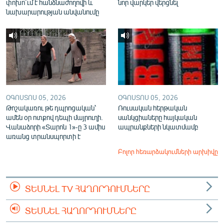
փոխո՞ւմ է հանձնաժողովի և
նոր վարկեր վերցնել
նախարարության անվանումը
ՕԳՈՍՏՈՍ 05, 2026
ՕԳՈՍՏՈՍ 05, 2026
Թոշակառու թե դպրոցական՝
Ռուսական հերթական
ամեն օր ոտքով դեպի մայրուղի.
սանկցիաները հայկական
Վանաձորի «Տարոն 1»-ը 3 ամիս
ապրանքների նկատմամբ
առանց տրանսպորտի է
Բոլոր հեռարձակումների արխիվը
ՏԵՍՆԵԼ TV ՀԱՂՈՐԴՈՒՄՆԵՐԸ
ՏԵՍՆԵԼ ՀԱՂՈՐԴՈՒՄՆԵՐԸ