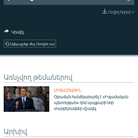
ՄԻՋԱԶԳԱՅԻՆ
Ուղիղ հղում
ՄՇԱԿՈՒՅԹ
ՍՊՈՐՏ
Կիսվել
ՄԵԿՆԱԲԱՆՈՒԹՅՈՒՆ
Ավելացրեք մեզ Google-ում
ՏՏ ԵՒ ԻՆՏԵՐՆԵՏ
ԿՈՐՈՆԱՎԻՐՈՒՍ
ԱՐԽԻՎ
Առնչվող թեմաներով
ՏԵՍԱՆՅՈՒԹԵՐ
ՄԻՋԱԶԳԱՅԻՆ
ԲԱՆԱՎԵՃ
Օբաման հանձնարարել է «Իսլամական
պետության» դեմ պայքարի նոր
ՁԳՏԵԼՈՎ ԼԱՎԱԳՈՒՅՆԻՆ
տարբերակներ մշակել
ՓՈԴՔԱՍԹ
Արխիվ
Հայերեն