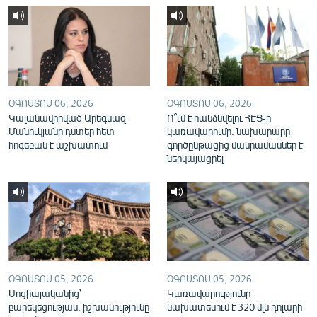
English
Русский
ՀԵՏԵՎԵՔ ՄԵԶ
ՕԳՈՍՏՈՍ 06, 2026
ՕԳՈՍՏՈՍ 06, 2026
Կալանավորված Արեգնազ
Ո՞ւմ է հանձնվելու ՀԷՑ-ի
Մանուկյանի դստեր հետ
կառավարումը. նախարարը
հոգեբան է աշխատում
գործընթացից մանրամասներ է
ներկայացրել
«Ազատության» բոլոր կայքերը
ՕԳՈՍՏՈՍ 05, 2026
ՕԳՈՍՏՈՍ 05, 2026
Սոցիալականից՝
Կառավարությունը
բարեկեցության. իշխանությունը
նախատեսում է 320 մլն դոլարի