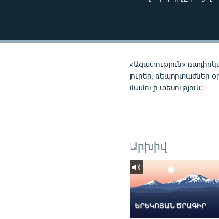
ՄԻՋԱԶԳԱՅԻՆ
ՄՇԱԿՈՒՅԹ
ՍՊՈՐՏ
ՄԵԿՆԱԲԱՆՈՒԹՅՈՒՆ
«Ազատություն» ռադիոկ
ՏՏ ԵՒ ԻՆՏԵՐՆԵՏ
լուրեր, ռեպորտաժներ օ
մամուլի տեսություն:
ԿՈՐՈՆԱՎԻՐՈՒՍ
ԱՐԽԻՎ
ՏԵՍԱՆՅՈՒԹԵՐ
ԲԱՆԱՎԵՃ
Արխիվ
ՁԳՏԵԼՈՎ ԼԱՎԱԳՈՒՅՆԻՆ
ՓՈԴՔԱՍԹ