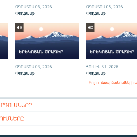
ՕԳՈՍՏՈՍ 06, 2026
ՕԳՈՍՏՈՍ 05, 2026
Փոդքասթ
Փոդքասթ
ՕԳՈՍՏՈՍ 03, 2026
ՀՈՒԼԻՍ 31, 2026
Փոդքասթ
Փոդքասթ
Բոլոր հեռարձակումների 
ՈՐԴՈՒՄՆԵՐԸ
ԴՈՒՄՆԵՐԸ