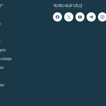
Ր
ՀԵՏԵՎԵՔ ՄԵԶ
ն
ն
յուն
 խնդիր
ան
նետ