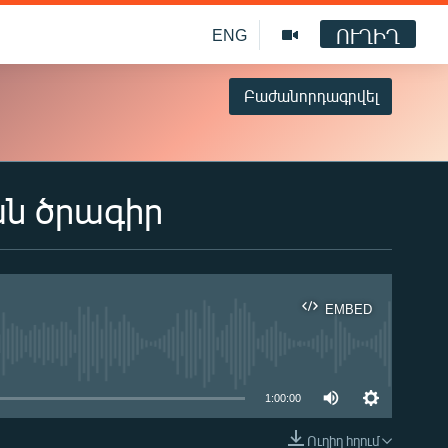
ՈՒՂԻՂ
ENG
Բաժանորդագրվել
ան ծրագիր
EMBED
ble
1:00:00
Ուղիղ հղում