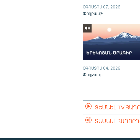
ՕԳՈՍՏՈՍ 07, 2026
Փոդքասթ
ՕԳՈՍՏՈՍ 04, 2026
Փոդքասթ
ՏԵՍՆԵԼ TV ՀԱՂ
ՏԵՍՆԵԼ ՀԱՂՈՐ