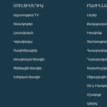
ՄՈՒԼՏԻՄԵԴԻԱ
ԲԱԺԻՆՆԵ
Ազատություն TV
Լուրեր
Տեսանյութեր
Քաղաքակա
Լրատվական
Իրավունք
Կիրակնօրյա
Տնտեսությու
Ռադիոծրագրեր
Հասարակութ
Առավոտյան ծրագիր
Ղարաբաղյան
Ցերեկային ծրագիր
Տարածաշրջ
Հայերեն
Երեկոյան ծրագիր
Միջազգային
English
ՏՏ և Ինտեր
Русский
Մշակույթ
ՀԵՏԵՎԵՔ ՄԵԶ
Արխիվ