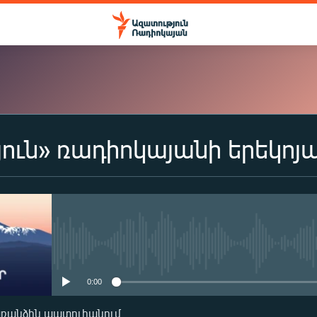
ուն» ռադիոկայանի երեկոյ
ԲԱԺԱՆՈՐԴԱԳՐՎԵԼ
Apple Podcasts
Spotify
No media source currently availa
0:00
Բաժանորդագրվել
առանձին պատուհանում