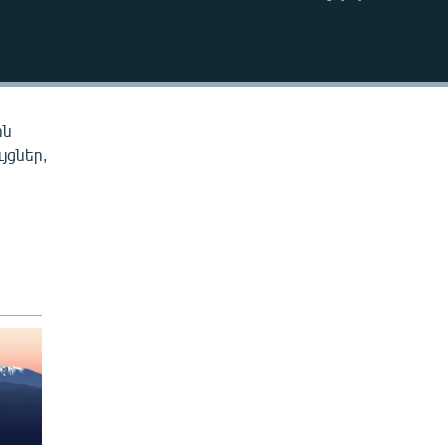
EMBED
ին
յցներ,