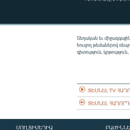
ՄԻՋԱԶԳԱՅԻՆ
ՄՇԱԿՈՒՅԹ
ՍՊՈՐՏ
ՄԵԿՆԱԲԱՆՈՒԹՅՈՒՆ
Տեղական եւ միջազգային
ՏՏ ԵՒ ԻՆՏԵՐՆԵՏ
հուզող թեմաներով ռեպ
գիտություն, կրթություն,
ԿՈՐՈՆԱՎԻՐՈՒՍ
ԱՐԽԻՎ
ՏԵՍԱՆՅՈՒԹԵՐ
ԲԱՆԱՎԵՃ
ՏԵՍՆԵԼ TV ՀԱՂ
ՁԳՏԵԼՈՎ ԼԱՎԱԳՈՒՅՆԻՆ
ՏԵՍՆԵԼ ՀԱՂՈՐ
ՓՈԴՔԱՍԹ
ՄՈՒԼՏԻՄԵԴԻԱ
ԲԱԺԻՆՆԵ