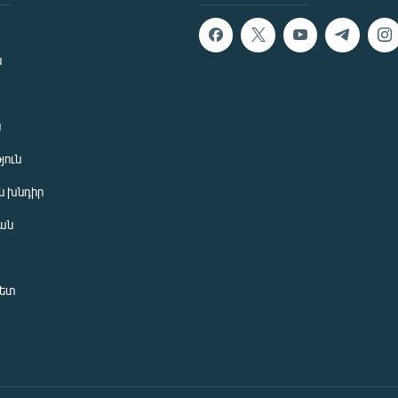
ն
ն
յուն
 խնդիր
ան
նետ