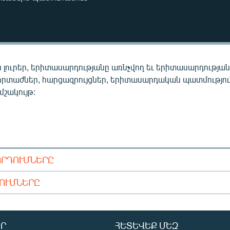
 լուրեր, երիտասարդությանը առնչվող եւ երիտասարդությա
որտաժներ, հարցազրույցներ, երիտասարդական պատմությու
 մշակույթ:
ՈՐԴՈՒՄՆԵՐԸ
ԴՈՒՄՆԵՐԸ
Ր
ՀԵՏԵՎԵՔ ՄԵԶ