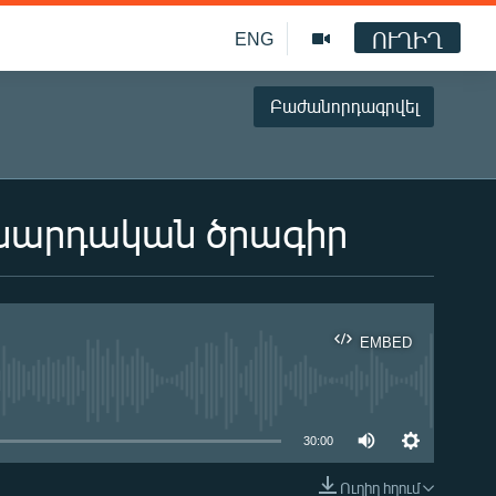
ՈՒՂԻՂ
ENG
Բաժանորդագրվել
ասարդական ծրագիր
EMBED
ble
30:00
Ուղիղ հղում