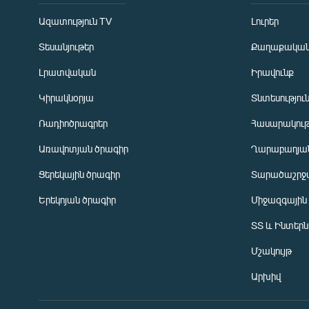
Ազատություն TV
Լուրեր
Տեսանյութեր
Քաղաքակա
Լրատվական
Իրավունք
Կիրակնօրյա
Տնտեսությու
Ռադիոծրագրեր
Հասարակութ
Առավոտյան ծրագիր
Ղարաբաղյան
Ցերեկային ծրագիր
Տարածաշրջ
Հայերեն
Երեկոյան ծրագիր
Միջազգային
English
ՏՏ և Ինտեր
Русский
Մշակույթ
ՀԵՏԵՎԵՔ ՄԵԶ
Արխիվ