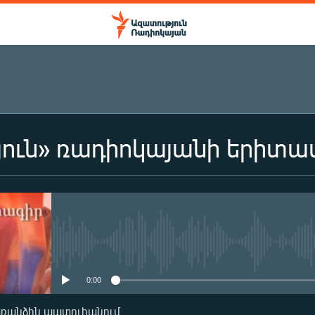
յուն» ռադիոկայանի երիտ
ԲԱԺԱՆՈՐԴԱԳՐՎԵԼ
Բաժանորդագրվել
No media source currently availa
0:00
առանձին պատուհանում