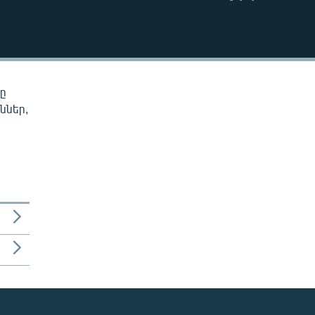
EMBED
նը
ններ,