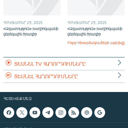
ՀՈԿՏԵՄԲԵՐ 29, 2025
ՀՈԿՏԵՄԲԵՐ 29, 2025
«Ազատություն» ռադիոկայանի
«Ազատություն» ռադիոկայանի
ցերեկային ծրագիր
ցերեկային ծրագիր
Բոլոր հեռարձակումների արխիվը
ՏԵՍՆԵԼ TV ՀԱՂՈՐԴՈՒՄՆԵՐԸ
ՏԵՍՆԵԼ ՀԱՂՈՐԴՈՒՄՆԵՐԸ
ՀԵՏԵՎԵՔ ՄԵԶ