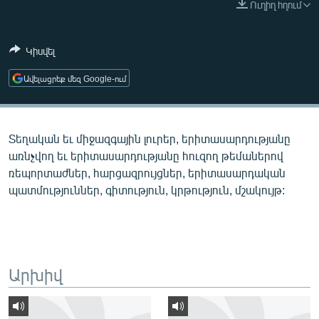
Ուղիղ հղում
ՄԻՋԱԶԳԱՅԻՆ
ՄՇԱԿՈՒՅԹ
Կիսվել
ՍՊՈՐՏ
Ավելացրեք մեզ Google-ում
ՄԵԿՆԱԲԱՆՈՒԹՅՈՒՆ
ՏՏ ԵՒ ԻՆՏԵՐՆԵՏ
Տեղական եւ միջազգային լուրեր, երիտասարդությանը
ԿՈՐՈՆԱՎԻՐՈՒՍ
առնչվող եւ երիտասարդությանը հուզող թեմաներով
ԱՐԽԻՎ
ռեպորտաժներ, հարցազրույցներ, երիտասարդական
պատմություններ, գիտություն, կրթություն, մշակույթ:
ՏԵՍԱՆՅՈՒԹԵՐ
ԲԱՆԱՎԵՃ
ՁԳՏԵԼՈՎ ԼԱՎԱԳՈՒՅՆԻՆ
ՓՈԴՔԱՍԹ
Արխիվ
Հայերեն