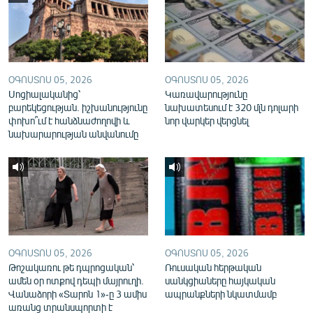
English
Русский
ՀԵՏԵՎԵՔ ՄԵԶ
ՕԳՈՍՏՈՍ 05, 2026
ՕԳՈՍՏՈՍ 05, 2026
Սոցիալականից՝
Կառավարությունը
բարեկեցության. իշխանությունը
նախատեսում է 320 մլն դոլարի
փոխո՞ւմ է հանձնաժողովի և
նոր վարկեր վերցնել
նախարարության անվանումը
«Ազատության» բոլոր կայքերը
ՕԳՈՍՏՈՍ 05, 2026
ՕԳՈՍՏՈՍ 05, 2026
Թոշակառու թե դպրոցական՝
Ռուսական հերթական
ամեն օր ոտքով դեպի մայրուղի.
սանկցիաները հայկական
Վանաձորի «Տարոն 1»-ը 3 ամիս
ապրանքների նկատմամբ
առանց տրանսպորտի է