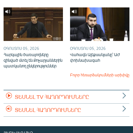
ՕԳՈՍՏՈՍ 05, 2026
ՕԳՈՍՏՈՍ 05, 2026
Հարկային ծառայողները
Վահագն Ալեքսանյանը՝ ԱԺ
զինված մտել են Քոչարյաններին
փոխնախագահ
պատկանող ընկերություններ
Բոլոր հեռարձակումների արխիվը
ՏԵՍՆԵԼ TV ՀԱՂՈՐԴՈՒՄՆԵՐԸ
ՏԵՍՆԵԼ ՀԱՂՈՐԴՈՒՄՆԵՐԸ
ՀԵՏԵՎԵՔ ՄԵԶ