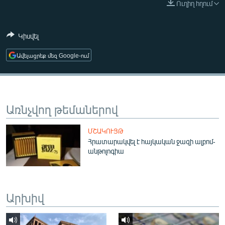
Ուղիղ հղում
ՄԻՋԱԶԳԱՅԻՆ
ՄՇԱԿՈՒՅԹ
Կիսվել
ՍՊՈՐՏ
Ավելացրեք մեզ Google-ում
ՄԵԿՆԱԲԱՆՈՒԹՅՈՒՆ
ՏՏ ԵՒ ԻՆՏԵՐՆԵՏ
ԿՈՐՈՆԱՎԻՐՈՒՍ
Առնչվող թեմաներով
ԱՐԽԻՎ
ՄՇԱԿՈՒՅԹ
ՏԵՍԱՆՅՈՒԹԵՐ
Հրատարակվել է հայկական ջազի ալբոմ-
անթոլոգիա
ԲԱՆԱՎԵՃ
ՁԳՏԵԼՈՎ ԼԱՎԱԳՈՒՅՆԻՆ
ՓՈԴՔԱՍԹ
Արխիվ
Հայերեն