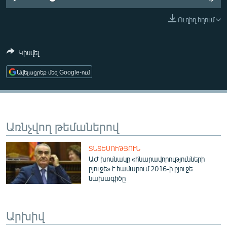
ՄԻՋԱԶԳԱՅԻՆ
Ուղիղ հղում
ՄՇԱԿՈՒՅԹ
ՍՊՈՐՏ
Կիսվել
ՄԵԿՆԱԲԱՆՈՒԹՅՈՒՆ
Ավելացրեք մեզ Google-ում
ՏՏ ԵՒ ԻՆՏԵՐՆԵՏ
ԿՈՐՈՆԱՎԻՐՈՒՍ
ԱՐԽԻՎ
Առնչվող թեմաներով
ՏԵՍԱՆՅՈՒԹԵՐ
ՏՆՏԵՍՈՒԹՅՈՒՆ
ԲԱՆԱՎԵՃ
ԱԺ խոսնակը «հնարավորությունների
բյուջե» է համարում 2016-ի բյուջե
ՁԳՏԵԼՈՎ ԼԱՎԱԳՈՒՅՆԻՆ
նախագիծը
ՓՈԴՔԱՍԹ
Արխիվ
Հայերեն