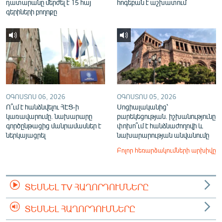
դատարանը մերժել է 15 հայ
հոգեբան է աշխատում
գերիների բողոքը
ՕԳՈՍՏՈՍ 06, 2026
ՕԳՈՍՏՈՍ 05, 2026
Ո՞ւմ է հանձնվելու ՀԷՑ-ի
Սոցիալականից՝
կառավարումը. նախարարը
բարեկեցության. իշխանությունը
գործընթացից մանրամասներ է
փոխո՞ւմ է հանձնաժողովի և
ներկայացրել
նախարարության անվանումը
Բոլոր հեռարձակումների արխիվը
ՏԵՍՆԵԼ TV ՀԱՂՈՐԴՈՒՄՆԵՐԸ
ՏԵՍՆԵԼ ՀԱՂՈՐԴՈՒՄՆԵՐԸ