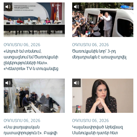
English
Русский
ՀԵՏԵՎԵՔ ՄԵԶ
ՕԳՈՍՏՈՍ 06, 2026
ՕԳՈՍՏՈՍ 06, 2026
«Առյուծ եմ տեսնում,
Ծառուկյանին նոր՝ 3-րդ
ասոցացնում եմ Ծառուկյանի
մեղադրանքն է առաջադրվել
ընկերությունների հետ».
«Կենտրոն» TV-ն տուգանվեց
«Ազատության» բոլոր կայքերը
ՕԳՈՍՏՈՍ 06, 2026
ՕԳՈՍՏՈՍ 06, 2026
«Սա քաղաքական
Կալանավորված Արեգնազ
դատավորություն է». Բաքվի
Մանուկյանի դստեր հետ