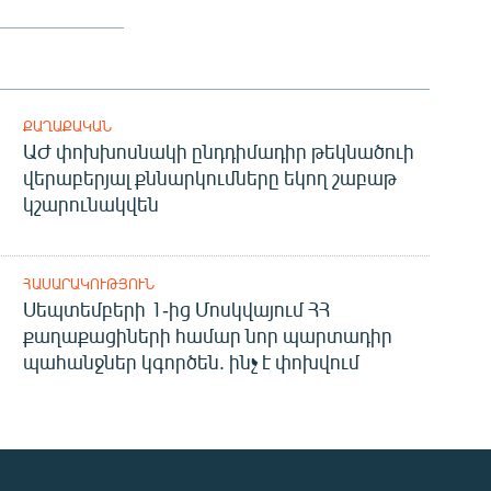
ՔԱՂԱՔԱԿԱՆ
ԱԺ փոխխոսնակի ընդդիմադիր թեկնածուի
վերաբերյալ քննարկումները եկող շաբաթ
կշարունակվեն
ՀԱՍԱՐԱԿՈՒԹՅՈՒՆ
Սեպտեմբերի 1-ից Մոսկվայում ՀՀ
քաղաքացիների համար նոր պարտադիր
պահանջներ կգործեն. ինչ է փոխվում