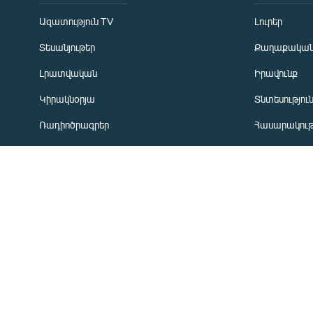
ՀԵՏԵՎԵՔ ՄԵԶ
Ազատություն TV
Լուրեր
Տեսանյութեր
Քաղաքակա
Լրատվական
Իրավունք
Կիրակնօրյա
Տնտեսությու
«Ազատության» բոլոր կայքերը
Ռադիոծրագրեր
Հասարակութ
Առավոտյան ծրագիր
Ղարաբաղյան
Ցերեկային ծրագիր
Տարածաշրջ
Երեկոյան ծրագիր
Միջազգային
ՏՏ և Ինտեր
Մշակույթ
Արխիվ