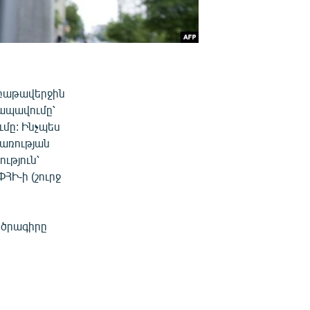
աբաթավերջին
ապավումը՝
մը: Ինչպես
խառության
ություն՝
ՀԻ-ի (շուրջ
ն ծրագիրը