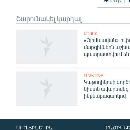
Կիսվել
Շարունակել կարդալ
ՍՊՈՐՏ
«Օլիմպավան»-ը փ
մարզիկներն աշխա
պատրաստվում են 
ԻՐԱՎՈՒՆՔ
Կաթողիկոսի գոր
նիստն ավարտվեց
ինքնաբացարկով
Հայերեն
English
Русский
ՄՈՒԼՏԻՄԵԴԻԱ
ԲԱԺԻՆՆԵ