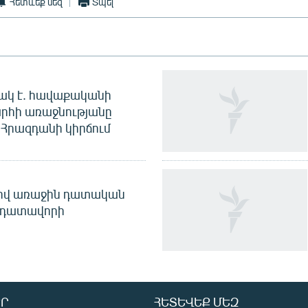
Հետևեք մեզ
Տպել
ակ է. հավաքականի
րհի առաջնությանը
Հրազդանի կիրճում
ծով առաջին դատական
 դատավորի
Ր
ՀԵՏԵՎԵՔ ՄԵԶ