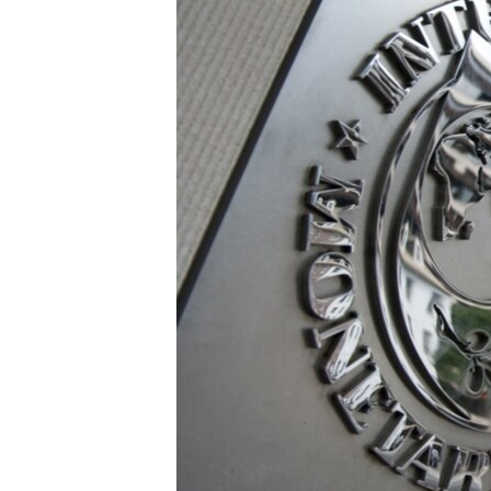
ՄԻՋԱԶԳԱՅԻՆ
ՄՇԱԿՈՒՅԹ
ՍՊՈՐՏ
ՄԵԿՆԱԲԱՆՈՒԹՅՈՒՆ
ՏՏ ԵՒ ԻՆՏԵՐՆԵՏ
ԿՈՐՈՆԱՎԻՐՈՒՍ
ԱՐԽԻՎ
ՏԵՍԱՆՅՈՒԹԵՐ
ԲԱՆԱՎԵՃ
ՁԳՏԵԼՈՎ ԼԱՎԱԳՈՒՅՆԻՆ
ՓՈԴՔԱՍԹ