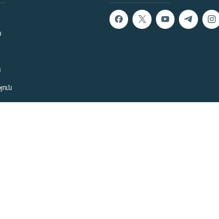
ն
ն
յուն
 խնդիր
ան
նետ