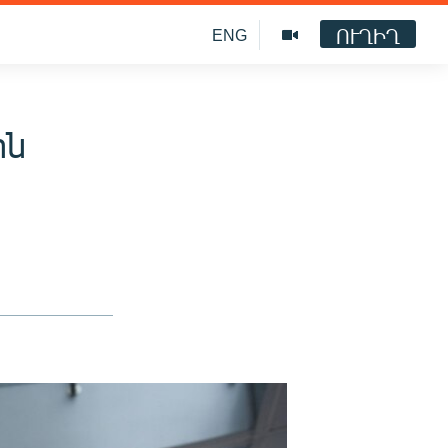
ՈՒՂԻՂ
ENG
ոն