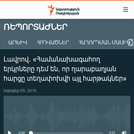
Մատչելիության
հղումներ
Անցնել
ՌԵՊՈՐՏԱԺՆԵՐ
հիմնական
ԱԶԱՏՈՒԹՅՈՒՆ TV
բովանդակությանը
ԱՐԽԻՎ
ՀՈԴՎԱԾՆԵՐ
ՀԱՂՈՐԴՄԱՆ ՄԱՍԻՆ
ՀԱՅԱՍՏԱՆ
Անցնել
հիմնական
ՔԱՂԱՔԱԿԱՆ
Լավրով․ «Համանախագահող
մենյուին
ԸՆՏՐՈՒԹՅՈՒՆՆԵՐ 2026
Որոնում
երկրները դեմ են, որ ղարաբաղյան
ԻՐԱՎՈՒՆՔ
հարցը տեղափոխվի այլ հարթակներ»
ՀԱՍԱՐԱԿՈՒԹՅՈՒՆ
նոյեմբեր 09, 2015
ՏՆՏԵՍՈՒԹՅՈՒՆ
ՂԱՐԱԲԱՂ
ՊԱՏԵՐԱԶՄԻ 6 ՇԱԲԱԹՆԵՐԸ
No media source currently available
ՏԱՐԱԾԱՇՐՋԱՆ
0:00
3:57