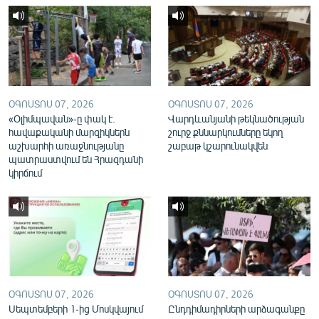
English
Русский
ՀԵՏԵՎԵՔ ՄԵԶ
ՕԳՈՍՏՈՍ 07, 2026
ՕԳՈՍՏՈՍ 07, 2026
«Օլիմպավան»-ը փակ է.
Վարդևանյանի թեկնածության
հավաքականի մարզիկներն
շուրջ քննարկումները եկող
աշխարհի առաջնությանը
շաբաթ կշարունակվեն
պատրաստվում են Հրազդանի
«Ազատության» բոլոր կայքերը
կիրճում
ՕԳՈՍՏՈՍ 07, 2026
ՕԳՈՍՏՈՍ 07, 2026
Սեպտեմբերի 1-ից Մոսկվայում
Ընդդիմադիրների արձագանքը