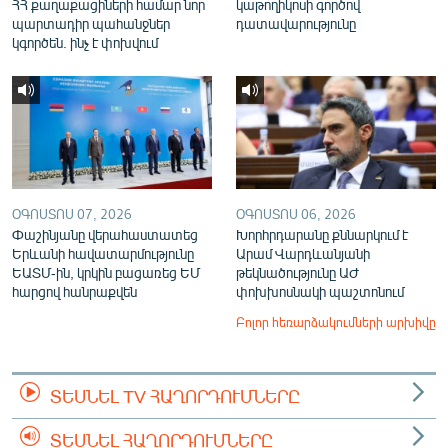
ՀՀ քաղաքացիների համար նոր
կաթողիկոսի գործով
պարտադիր պահանջներ
դատավարությունը
կգործեն. ինչ է փոխվում
ՕԳՈՍՏՈՍ 07, 2026
ՕԳՈՍՏՈՍ 06, 2026
Փաշինյանը վերահաստատեց
Խորհրդարանը քննարկում է
Երևանի հավատարմությունը
Արամ Վարդևանյանի
ԵԱՏՄ-ին, կրկին բացառեց ԵՄ
թեկնածությունը ԱԺ
հարցով հանրաքվեն
փոխխոսնակի պաշտոնում
Բոլոր հեռարձակումների արխիվը
ՏԵՍՆԵԼ TV ՀԱՂՈՐԴՈՒՄՆԵՐԸ
ՏԵՍՆԵԼ ՀԱՂՈՐԴՈՒՄՆԵՐԸ