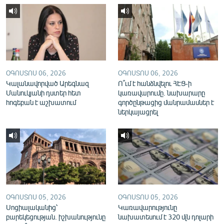
English
Русский
ՀԵՏԵՎԵՔ ՄԵԶ
ՕԳՈՍՏՈՍ 06, 2026
ՕԳՈՍՏՈՍ 06, 2026
Կալանավորված Արեգնազ
Ո՞ւմ է հանձնվելու ՀԷՑ-ի
Մանուկյանի դստեր հետ
կառավարումը. նախարարը
հոգեբան է աշխատում
գործընթացից մանրամասներ է
ներկայացրել
«Ազատության» բոլոր կայքերը
ՕԳՈՍՏՈՍ 05, 2026
ՕԳՈՍՏՈՍ 05, 2026
Սոցիալականից՝
Կառավարությունը
բարեկեցության. իշխանությունը
նախատեսում է 320 մլն դոլարի