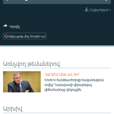
ՄԻՋԱԶԳԱՅԻՆ
Ուղիղ հղում
ՄՇԱԿՈՒՅԹ
ՍՊՈՐՏ
Կիսվել
ՄԵԿՆԱԲԱՆՈՒԹՅՈՒՆ
Ավելացրեք մեզ Google-ում
ՏՏ ԵՒ ԻՆՏԵՐՆԵՏ
ԿՈՐՈՆԱՎԻՐՈՒՍ
ԱՐԽԻՎ
Առնչվող թեմաներով
ՏԵՍԱՆՅՈՒԹԵՐ
ՂԱՐԱԲԱՂՅԱՆ ԽՆԴԻՐ
ԲԱՆԱՎԵՃ
ԵԽԽՎ հանձնաժողովը հավանություն
տվեց Ղարաբաղի վերաբերյալ
ՁԳՏԵԼՈՎ ԼԱՎԱԳՈՒՅՆԻՆ
վիճահարույց զեկույցին
ՓՈԴՔԱՍԹ
Արխիվ
Հայերեն