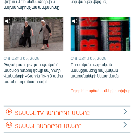
փոխո՞ւմ է հանձնաժողովի և
նոր վարկեր վերցնել
նախարարության անվանումը
ՕԳՈՍՏՈՍ 05, 2026
ՕԳՈՍՏՈՍ 05, 2026
Թոշակառու թե դպրոցական՝
Ռուսական հերթական
ամեն օր ոտքով դեպի մայրուղի.
սանկցիաները հայկական
Վանաձորի «Տարոն 1»-ը 3 ամիս
ապրանքների նկատմամբ
առանց տրանսպորտի է
Բոլոր հեռարձակումների արխիվը
ՏԵՍՆԵԼ TV ՀԱՂՈՐԴՈՒՄՆԵՐԸ
ՏԵՍՆԵԼ ՀԱՂՈՐԴՈՒՄՆԵՐԸ