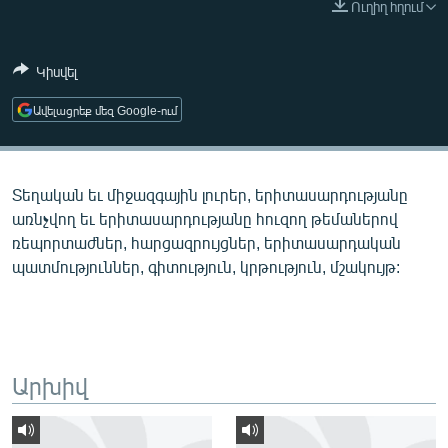
Ուղիղ հղում
ՄԻՋԱԶԳԱՅԻՆ
ՄՇԱԿՈՒՅԹ
Կիսվել
ՍՊՈՐՏ
Ավելացրեք մեզ Google-ում
ՄԵԿՆԱԲԱՆՈՒԹՅՈՒՆ
ՏՏ ԵՒ ԻՆՏԵՐՆԵՏ
Տեղական եւ միջազգային լուրեր, երիտասարդությանը
ԿՈՐՈՆԱՎԻՐՈՒՍ
առնչվող եւ երիտասարդությանը հուզող թեմաներով
ԱՐԽԻՎ
ռեպորտաժներ, հարցազրույցներ, երիտասարդական
պատմություններ, գիտություն, կրթություն, մշակույթ:
ՏԵՍԱՆՅՈՒԹԵՐ
ԲԱՆԱՎԵՃ
ՁԳՏԵԼՈՎ ԼԱՎԱԳՈՒՅՆԻՆ
ՓՈԴՔԱՍԹ
Արխիվ
Հայերեն