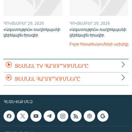
ՀՈԿՏԵՄԲԵՐ 29, 2025
ՀՈԿՏԵՄԲԵՐ 29, 2025
«Ազատություն» ռադիոկայանի
«Ազատություն» ռադիոկայանի
ցերեկային ծրագիր
ցերեկային ծրագիր
Բոլոր հեռարձակումների արխիվը
ՏԵՍՆԵԼ TV ՀԱՂՈՐԴՈՒՄՆԵՐԸ
ՏԵՍՆԵԼ ՀԱՂՈՐԴՈՒՄՆԵՐԸ
ՀԵՏԵՎԵՔ ՄԵԶ