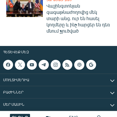
Վաշինգտոնյան
գագաթնաժողովից մեկ
տարի անց. ուր են հասել
կողմերը և ինչ հարցեր են դեռ
մնում չլուծված
ՀԵՏԵՎԵՔ ՄԵԶ
ՄՈՒԼՏԻՄԵԴԻԱ
ԲԱԺԻՆՆԵՐ
ՄԵՐ ՄԱՍԻՆ