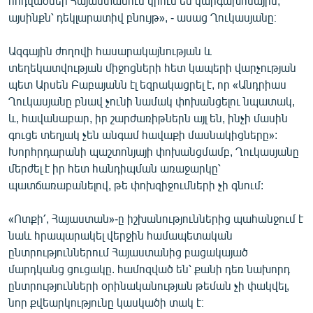
հոդվածներ Հայաստանում կրում են կարգախոսային,
այսինքն՝ դեկլարատիվ բնույթ», - ասաց Ղուկասյանը։
Ազգային ժողովի հասարակայնության և
տեղեկատվության միջոցների հետ կապերի վարչության
պետ Արսեն Բաբայանն էլ եզրակացրել է, որ «Անդրիաս
Ղուկասյանը բնավ չունի նամակ փոխանցելու նպատակ,
և, հավանաբար, իր շարժառիթներն այլ են, ինչի մասին
գուցե տեղյակ չեն անգամ հավաքի մասնակիցները»:
Խորհրդարանի պաշտոնյայի փոխանցմամբ, Ղուկասյանը
մերժել է իր հետ հանդիպման առաջարկը՝
պատճառաբանելով, թե փոխզիջումների չի գնում:
«Ոտքի՛, Հայաստան»-ը իշխանություններից պահանջում է
նաև հրապարակել վերջին համապետական
ընտրություններում Հայաստանից բացակայած
մարդկանց ցուցակը. համոզված են՝ քանի դեռ նախորդ
ընտրությունների օրինականության թեման չի փակվել,
նոր քվեարկությունը կասկածի տակ է։