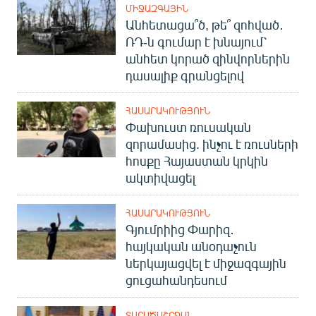
ՄԻՋԱԶԳԱՅԻՆ
Անհետացա՞ծ, թե՞ զոհված․
ՌԴ-ն գումար է խնայում՝
անհետ կորած զինվորներին
դասալիք գրանցելով
ՀԱՍԱՐԱԿՈՒԹՅՈՒՆ
Փախուստ ռուսական
զորամասից. ինչու է ռուսների
հոսքը Հայաստան կրկին
ակտիվացել
ՀԱՍԱՐԱԿՈՒԹՅՈՒՆ
Գյումրիից Փարիզ․
հայկական անօդաչուն
ներկայացվել է միջազգային
ցուցահանդեսում
ՏԱՐԱԾԱՇՐՋԱՆ