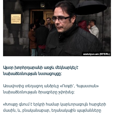
ՄԻՋԱԶԳԱՅԻՆ
ՄՇԱԿՈՒՅԹ
ՍՊՈՐՏ
ՄԵԿՆԱԲԱՆՈՒԹՅՈՒՆ
ՏՏ ԵՒ ԻՆՏԵՐՆԵՏ
ԿՈՐՈՆԱՎԻՐՈՒՍ
ԱՐԽԻՎ
Այսօր խորհրդարանի առջև մեկնարկել է
ՏԵՍԱՆՅՈՒԹԵՐ
նախաձեռնության նստացույցը։
ԲԱՆԱՎԵՃ
Առավոտից տեղացող անձրևը «Ոտքի’, Հայաստան»
ՁԳՏԵԼՈՎ ԼԱՎԱԳՈՒՅՆԻՆ
նախաձեռնության ծրագրերը չփոխեց:
ՓՈԴՔԱՍԹ
«Խոսքը գնում է երկրի համար կարևորագույն հարցերի
Հայերեն
մասին, և, բնականաբար, եղանակային պայմանները