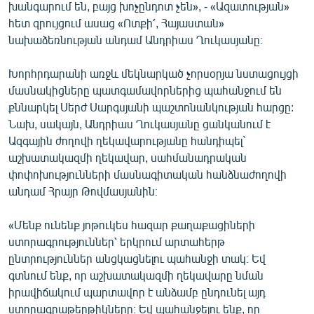
խանգարում են, բայց խոչընդոտ չեն», - «Ազատության»
English
հետ զրույցում ասաց «Ոտքի՛, Հայաստան»
Русский
նախաձեռնության անդամ Անդրիաս Ղուկասյանը։
Խորհրդարանի առջև մեկնարկած չորսօրյա նստացույցի
ՀԵՏԵՎԵՔ ՄԵԶ
մասնակիցները պատգամավորներից պահանջում են
քննարկել Սերժ Սարգսյանի պաշտոնանկության հարցը:
Նախ, սակայն, Անդրիաս Ղուկասյանը ցանկանում է
Ազգային ժողովի ղեկավարությանը հանդիպել`
աշխատակազմի ղեկավար, սահմանադրական
«Ազատության» բոլոր կայքերը
փոփոխությունների մասնագիտական հանձնաժողովի
անդամ Հրայր Թովմասյանին։
«Մենք ունենք յոթուկես հազար քաղաքացիների
ստորագրություններ՝ երկրում արտահերթ
ընտրություններ անցկացնելու պահանջի տակ։ Եվ
գտնում ենք, որ աշխատակազմի ղեկավարը նման
իրավիճակում պարտավոր է անձամբ ընդունել այդ
ստորագրաթերթիկները։ Եվ պահանջելու ենք, որ