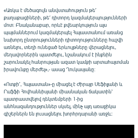
«Առկա է մեծագույն անվստահություն թե՛
քաղաքացիների, թե՛ դիտորդ կազմակերպությունների
մոտ։ Բնականաբար, որևէ քվեարկություն այս
պայմաններում կազմակերպել Հայաստանում առանց
նախորդ ընտրությունների դիտողությունները հաշվի
առնելու, տեղի ունեցած երևույթները վերացնելու,
մեղավորներին պատժելու, նշանակում է ինքնին
շարունակել հանրության ազատ կամքի արտահայտման
իրավունքը մերժել»,- ասաց Ղուկասյանը։
«Ոտքի՛, Հայաստան»-ը միացել է Ժիրայր Սեֆիլյանի և
Րաֆֆի Հովհաննիսյանի միասնական ճակատին՝
պատրաստվելով դեկտեմբերի 1-ից
անհնազանդություններ սկսել, մինչ այդ առաջիկա
գիշերներն են լուսացնելու խորհրդարանի առջև: