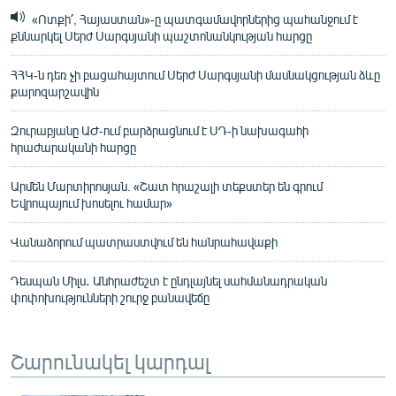
«Ոտքի՛, Հայաստան»-ը պատգամավորներից պահանջում է
քննարկել Սերժ Սարգսյանի պաշտոնանկության հարցը
ՀՀԿ-ն դեռ չի բացահայտում Սերժ Սարգսյանի մասնակցության ձևը
քարոզարշավին
Զուրաբյանը ԱԺ-ում բարձրացնում է ՍԴ-ի նախագահի
հրաժարականի հարցը
Արմեն Մարտիրոսյան. «Շատ հրաշալի տեքստեր են գրում
Եվրոպայում խոսելու համար»
Վանաձորում պատրաստվում են հանրահավաքի
Դեսպան Միլս․ Անհրաժեշտ է ընդլայնել սահմանադրական
փոփոխությունների շուրջ բանավեճը
Շարունակել կարդալ