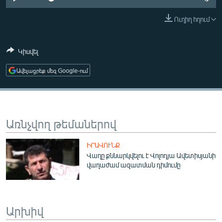
ՄԻՋԱԶԳԱՅԻՆ
Ուղիղ հղում
ՄՇԱԿՈՒՅԹ
ՍՊՈՐՏ
Կիսվել
ՄԵԿՆԱԲԱՆՈՒԹՅՈՒՆ
Ավելացրեք մեզ Google-ում
ՏՏ ԵՒ ԻՆՏԵՐՆԵՏ
ԿՈՐՈՆԱՎԻՐՈՒՍ
ԱՐԽԻՎ
Առնչվող թեմաներով
ՏԵՍԱՆՅՈՒԹԵՐ
ԻՐԱՎՈՒՆՔ
ԲԱՆԱՎԵՃ
Վաղը քննարկվելու է Վոլոդյա Ավետիսյանի
վաղաժամ ազատման դիմումը
ՁԳՏԵԼՈՎ ԼԱՎԱԳՈՒՅՆԻՆ
ՓՈԴՔԱՍԹ
Արխիվ
Հայերեն