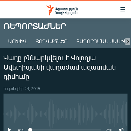
Մատչելիության
հղումներ
Անցնել
ՌԵՊՈՐՏԱԺՆԵՐ
հիմնական
ԱԶԱՏՈՒԹՅՈՒՆ TV
բովանդակությանը
ԱՐԽԻՎ
ՀՈԴՎԱԾՆԵՐ
ՀԱՂՈՐԴՄԱՆ ՄԱՍԻՆ
ՀԱՅԱՍՏԱՆ
Անցնել
հիմնական
ՔԱՂԱՔԱԿԱՆ
Վաղը քննարկվելու է Վոլոդյա
մենյուին
ԸՆՏՐՈՒԹՅՈՒՆՆԵՐ 2026
Որոնում
Ավետիսյանի վաղաժամ ազատման
ԻՐԱՎՈՒՆՔ
դիմումը
ՀԱՍԱՐԱԿՈՒԹՅՈՒՆ
հոկտեմբեր 24, 2015
ՏՆՏԵՍՈՒԹՅՈՒՆ
ՂԱՐԱԲԱՂ
ՊԱՏԵՐԱԶՄԻ 6 ՇԱԲԱԹՆԵՐԸ
No media source currently available
ՏԱՐԱԾԱՇՐՋԱՆ
0:00
3:41