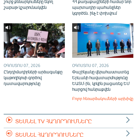
շուրջ քննարկումները եկող
ՀՀ քաղաքացիների համար նոր
շաբաթ կշարունակվեն
պարտադիր պահանջներ
կգործեն. ինչ է փոխվում
ՕԳՈՍՏՈՍ 07, 2026
ՕԳՈՍՏՈՍ 07, 2026
Ընդդիմադիրների արձագանքը
Փաշինյանը վերահաստատեց
կաթողիկոսի գործով
Երևանի հավատարմությունը
դատավարությունը
ԵԱՏՄ-ին, կրկին բացառեց ԵՄ
հարցով հանրաքվեն
Բոլոր հեռարձակումների արխիվը
ՏԵՍՆԵԼ TV ՀԱՂՈՐԴՈՒՄՆԵՐԸ
ՏԵՍՆԵԼ ՀԱՂՈՐԴՈՒՄՆԵՐԸ