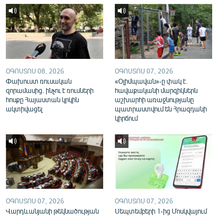
English
Русский
ՀԵՏԵՎԵՔ ՄԵԶ
ՕԳՈՍՏՈՍ 08, 2026
ՕԳՈՍՏՈՍ 07, 2026
Փախուստ ռուսական
«Օլիմպավան»-ը փակ է.
զորամասից. ինչու է ռուսների
հավաքականի մարզիկներն
հոսքը Հայաստան կրկին
աշխարհի առաջնությանը
ակտիվացել
պատրաստվում են Հրազդանի
«Ազատության» բոլոր կայքերը
կիրճում
ՕԳՈՍՏՈՍ 07, 2026
ՕԳՈՍՏՈՍ 07, 2026
Վարդևանյանի թեկնածության
Սեպտեմբերի 1-ից Մոսկվայում