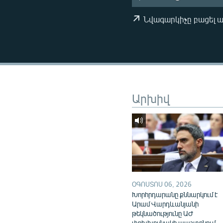
ՄԻՋԱԶԳԱՅԻՆ
ՄՇԱԿՈՒՅԹ
Նվագարկիչը բացել 
ՍՊՈՐՏ
ՄԵԿՆԱԲԱՆՈՒԹՅՈՒՆ
ՏՏ ԵՒ ԻՆՏԵՐՆԵՏ
ԿՈՐՈՆԱՎԻՐՈՒՍ
Արխիվ
ԱՐԽԻՎ
ՏԵՍԱՆՅՈՒԹԵՐ
ԲԱՆԱՎԵՃ
ՁԳՏԵԼՈՎ ԼԱՎԱԳՈՒՅՆԻՆ
ՓՈԴՔԱՍԹ
ՕԳՈՍՏՈՍ 06, 2026
Խորհրդարանը քննարկում է
Արամ Վարդևանյանի
թեկնածությունը ԱԺ
փոխխոսնակի պաշտոնում