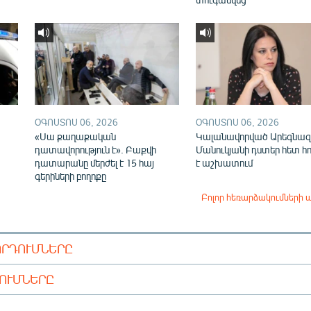
ՕԳՈՍՏՈՍ 06, 2026
ՕԳՈՍՏՈՍ 06, 2026
«Սա քաղաքական
Կալանավորված Արեգնազ
դատավորություն է». Բաքվի
Մանուկյանի դստեր հետ հ
դատարանը մերժել է 15 հայ
է աշխատում
գերիների բողոքը
Բոլոր հեռարձակումների 
ՈՐԴՈՒՄՆԵՐԸ
ԴՈՒՄՆԵՐԸ