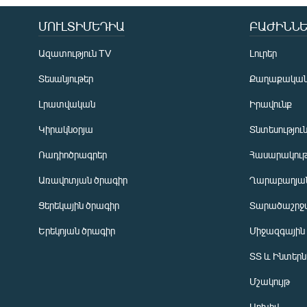
ՄՈՒԼՏԻՄԵԴԻԱ
ԲԱԺԻՆՆԵ
Ազատություն TV
Լուրեր
Տեսանյութեր
Քաղաքակա
Լրատվական
Իրավունք
Կիրակնօրյա
Տնտեսությու
Ռադիոծրագրեր
Հասարակութ
Առավոտյան ծրագիր
Ղարաբաղյան
Ցերեկային ծրագիր
Տարածաշրջ
Հայերեն
Երեկոյան ծրագիր
Միջազգային
English
ՏՏ և Ինտեր
Русский
Մշակույթ
ՀԵՏԵՎԵՔ ՄԵԶ
Արխիվ