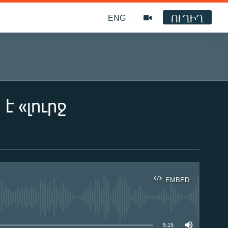
ՈՒՂԻՂ
ENG
է «լուրջ
EMBED
ble
5:15