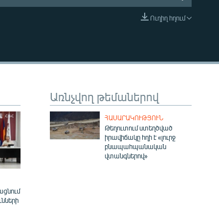
Ուղիղ հղում
EMBED
Առնչվող թեմաներով
ՀԱՍԱՐԱԿՈՒԹՅՈՒՆ
Թեղուտում ստեղծված
իրավիճակը հղի է «լուրջ
բնապահպանական
վտանգներով»
ացնում
ւնների