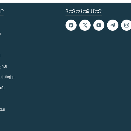
Ր
ՀԵՏԵՎԵՔ ՄԵԶ
ն
ն
յուն
 խնդիր
ան
նետ