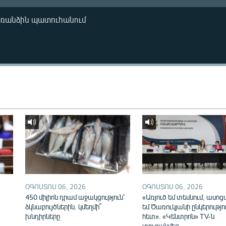
առանձին պատուհանում
ՕԳՈՍՏՈՍ 06, 2026
ՕԳՈՍՏՈՍ 06, 2026
450 միլիոն դրամ աջակցություն՝
«Առյուծ եմ տեսնում, ասոց
ձկնաբույծներին. կմեղմի՞
եմ Ծառուկյանի ընկերությո
խնդիրները
հետ». «Կենտրոն» TV-ն
տուգանվեց