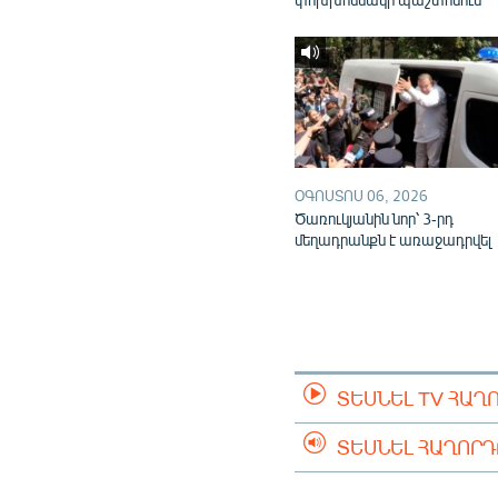
ՕԳՈՍՏՈՍ 06, 2026
Ծառուկյանին նոր՝ 3-րդ
մեղադրանքն է առաջադրվել
ՏԵՍՆԵԼ TV ՀԱՂ
ՏԵՍՆԵԼ ՀԱՂՈՐ