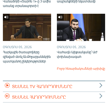
Վանաձորի «Տարոն 1»-ը 3 ամիս
ապրանքների նկատմամբ
առանց տրանսպորտի է
ՕԳՈՍՏՈՍ 05, 2026
ՕԳՈՍՏՈՍ 05, 2026
Հարկային ծառայողները
Վահագն Ալեքսանյանը՝ ԱԺ
զինված մտել են Քոչարյաններին
փոխնախագահ
պատկանող ընկերություններ
Բոլոր հեռարձակումների արխիվը
ՏԵՍՆԵԼ TV ՀԱՂՈՐԴՈՒՄՆԵՐԸ
ՏԵՍՆԵԼ ՀԱՂՈՐԴՈՒՄՆԵՐԸ