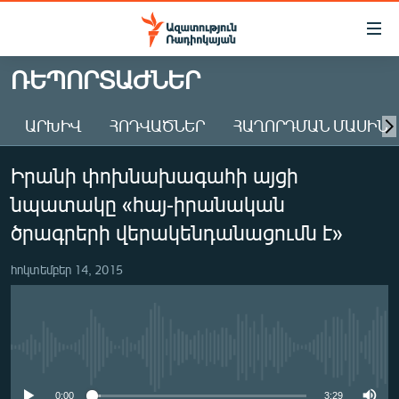
Մատչելիության
հղումներ
Անցնել
ՌԵՊՈՐՏԱԺՆԵՐ
հիմնական
ԱԶԱՏՈՒԹՅՈՒՆ TV
բովանդակությանը
ԱՐԽԻՎ
ՀՈԴՎԱԾՆԵՐ
ՀԱՂՈՐԴՄԱՆ ՄԱՍԻՆ
ՀԱՅԱՍՏԱՆ
Անցնել
հիմնական
ՔԱՂԱՔԱԿԱՆ
Իրանի փոխնախագահի այցի
մենյուին
ԸՆՏՐՈՒԹՅՈՒՆՆԵՐ 2026
Որոնում
նպատակը «հայ-իրանական
ԻՐԱՎՈՒՆՔ
ծրագրերի վերակենդանացումն է»
ՀԱՍԱՐԱԿՈՒԹՅՈՒՆ
հոկտեմբեր 14, 2015
ՏՆՏԵՍՈՒԹՅՈՒՆ
ՂԱՐԱԲԱՂ
ՊԱՏԵՐԱԶՄԻ 6 ՇԱԲԱԹՆԵՐԸ
No media source currently available
ՏԱՐԱԾԱՇՐՋԱՆ
0:00
3:29