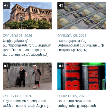
English
Русский
ՀԵՏԵՎԵՔ ՄԵԶ
ՕԳՈՍՏՈՍ 05, 2026
ՕԳՈՍՏՈՍ 05, 2026
Սոցիալականից՝
Կառավարությունը
բարեկեցության. իշխանությունը
նախատեսում է 320 մլն դոլարի
փոխո՞ւմ է հանձնաժողովի և
նոր վարկեր վերցնել
նախարարության անվանումը
«Ազատության» բոլոր կայքերը
ՕԳՈՍՏՈՍ 05, 2026
ՕԳՈՍՏՈՍ 05, 2026
Թոշակառու թե դպրոցական՝
Ռուսական հերթական
ամեն օր ոտքով դեպի մայրուղի.
սանկցիաները հայկական