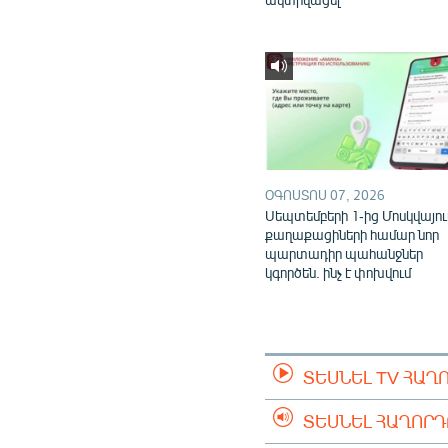
ՕԳՈՍՏՈՍ 07, 2026
Սեպտեմբերի 1-ից Մոսկվայու
քաղաքացիների համար նոր
պարտադիր պահանջներ
կգործեն. ինչ է փոխվում
ՏԵՍՆԵԼ TV ՀԱՂ
ՏԵՍՆԵԼ ՀԱՂՈՐ