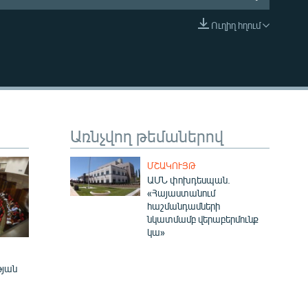
Ուղիղ հղում
EMBED
Առնչվող թեմաներով
ՄՇԱԿՈՒՅԹ
ԱՄՆ փոխդեսպան.
«Հայաստանում
հաշմանդամների
նկատմամբ վերաբերմունք
կա»
թյան