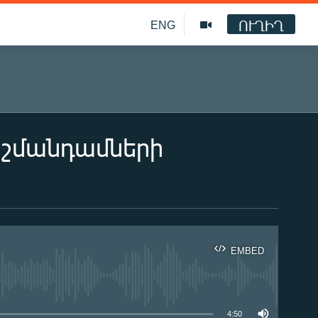
ՈՒՂԻՂ
ENG
շմանդամների
EMBED
ble
4:50