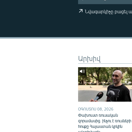
ՄԻՋԱԶԳԱՅԻՆ
ՄՇԱԿՈՒՅԹ
Նվագարկիչը բացել 
ՍՊՈՐՏ
ՄԵԿՆԱԲԱՆՈՒԹՅՈՒՆ
ՏՏ ԵՒ ԻՆՏԵՐՆԵՏ
ԿՈՐՈՆԱՎԻՐՈՒՍ
Արխիվ
ԱՐԽԻՎ
ՏԵՍԱՆՅՈՒԹԵՐ
ԲԱՆԱՎԵՃ
ՁԳՏԵԼՈՎ ԼԱՎԱԳՈՒՅՆԻՆ
ՓՈԴՔԱՍԹ
ՕԳՈՍՏՈՍ 08, 2026
Փախուստ ռուսական
զորամասից. ինչու է ռուսների
հոսքը Հայաստան կրկին
ակտիվացել