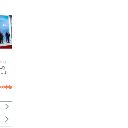
տեց
նը
 ԵՄ
արխիվը