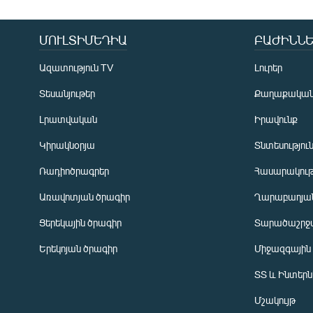
ՄՈՒԼՏԻՄԵԴԻԱ
ԲԱԺԻՆՆԵ
Ազատություն TV
Լուրեր
Տեսանյութեր
Քաղաքակա
Լրատվական
Իրավունք
Կիրակնօրյա
Տնտեսությու
Ռադիոծրագրեր
Հասարակութ
Առավոտյան ծրագիր
Ղարաբաղյան
Ցերեկային ծրագիր
Տարածաշրջ
Հայերեն
Երեկոյան ծրագիր
Միջազգային
English
ՏՏ և Ինտեր
Русский
Մշակույթ