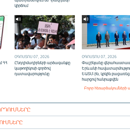
կիրճում
ՕԳՈՍՏՈՍ 07, 2026
ՕԳՈՍՏՈՍ 07, 2026
մ ՀՀ
Ընդդիմադիրների արձագանքը
Փաշինյանը վերահաստա
կաթողիկոսի գործով
Երևանի հավատարմությու
դատավարությունը
ԵԱՏՄ-ին, կրկին բացառեց
հարցով հանրաքվեն
Բոլոր հեռարձակումների 
ՈՐԴՈՒՄՆԵՐԸ
ԴՈՒՄՆԵՐԸ