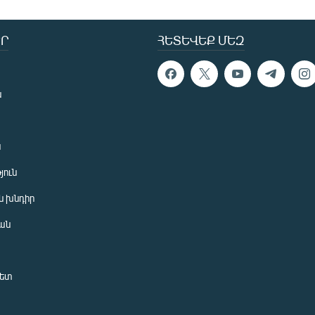
Ր
ՀԵՏԵՎԵՔ ՄԵԶ
ն
ն
յուն
 խնդիր
ան
նետ