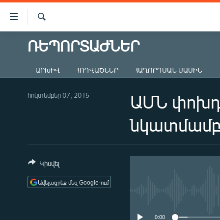
Մատչելիության
հղումներ
Որոնում
Անցնել
ՌԵՊՈՐՏԱԺՆԵՐ
ԱԶԱՏՈՒԹՅՈՒՆ TV
հիմնական
բովանդակությանը
ՀԱՅԱՍՏԱՆ
ԱՐԽԻՎ
ՀՈԴՎԱԾՆԵՐ
ՀԱՂՈՐԴՄԱՆ ՄԱՍԻՆ
Անցնել
ՔԱՂԱՔԱԿԱՆ
հիմնական
մենյուին
հոկտեմբեր 07, 2015
ԱՄՆ փոխդ
ԸՆՏՐՈՒԹՅՈՒՆՆԵՐ 2026
Որոնում
ԻՐԱՎՈՒՆՔ
նկատմամբ 
ՀԱՍԱՐԱԿՈՒԹՅՈՒՆ
ՏՆՏԵՍՈՒԹՅՈՒՆ
Կիսվել
ՂԱՐԱԲԱՂ
Ավելացրեք մեզ Google-ում
ՊԱՏԵՐԱԶՄԻ 6 ՇԱԲԱԹՆԵՐԸ
ՏԱՐԱԾԱՇՐՋԱՆ
0:00