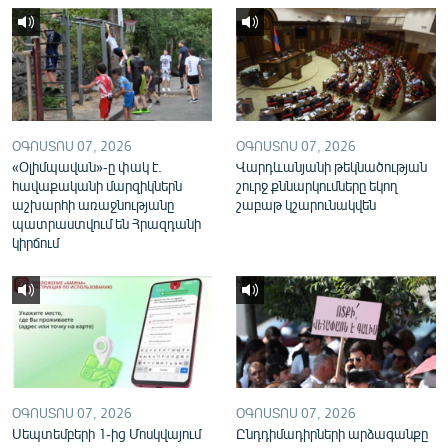
English
Русский
ՀԵՏԵՎԵՔ ՄԵԶ
ՕԳՈՍՏՈՍ 07, 2026
ՕԳՈՍՏՈՍ 07, 2026
«Օլիմպավան»-ը փակ է.
Վարդևանյանի թեկնածության
հավաքականի մարզիկներն
շուրջ քննարկումները եկող
աշխարհի առաջնությանը
շաբաթ կշարունակվեն
պատրաստվում են Հրազդանի
«Ազատության» բոլոր կայքերը
կիրճում
ՕԳՈՍՏՈՍ 07, 2026
ՕԳՈՍՏՈՍ 07, 2026
Սեպտեմբերի 1-ից Մոսկվայում
Ընդդիմադիրների արձագանքը