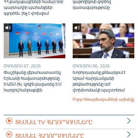
ՀՀ քաղաքացիների համար նոր
կաթողիկոսի գործով
պարտադիր պահանջներ
դատավարությունը
կգործեն. ինչ է փոխվում
ՕԳՈՍՏՈՍ 07, 2026
ՕԳՈՍՏՈՍ 06, 2026
Փաշինյանը վերահաստատեց
Խորհրդարանը քննարկում է
Երևանի հավատարմությունը
Արամ Վարդևանյանի
ԵԱՏՄ-ին, կրկին բացառեց ԵՄ
թեկնածությունը ԱԺ
հարցով հանրաքվեն
փոխխոսնակի պաշտոնում
Բոլոր հեռարձակումների արխիվը
ՏԵՍՆԵԼ TV ՀԱՂՈՐԴՈՒՄՆԵՐԸ
ՏԵՍՆԵԼ ՀԱՂՈՐԴՈՒՄՆԵՐԸ