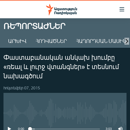
Մատչելիության
հղումներ
Անցնել
ՌԵՊՈՐՏԱԺՆԵՐ
հիմնական
ԱԶԱՏՈՒԹՅՈՒՆ TV
բովանդակությանը
ԱՐԽԻՎ
ՀՈԴՎԱԾՆԵՐ
ՀԱՂՈՐԴՄԱՆ ՄԱՍԻՆ
ՀԱՅԱՍՏԱՆ
Անցնել
հիմնական
ՔԱՂԱՔԱԿԱՆ
Փաստաբանական անկախ խումբը
մենյուին
ԸՆՏՐՈՒԹՅՈՒՆՆԵՐ 2026
Որոնում
«ռեալ և լուրջ վտանգներ» է տեսնում
ԻՐԱՎՈՒՆՔ
նախագծում
ՀԱՍԱՐԱԿՈՒԹՅՈՒՆ
հոկտեմբեր 07, 2015
ՏՆՏԵՍՈՒԹՅՈՒՆ
ՂԱՐԱԲԱՂ
ՊԱՏԵՐԱԶՄԻ 6 ՇԱԲԱԹՆԵՐԸ
No media source currently available
ՏԱՐԱԾԱՇՐՋԱՆ
0:00
3:03