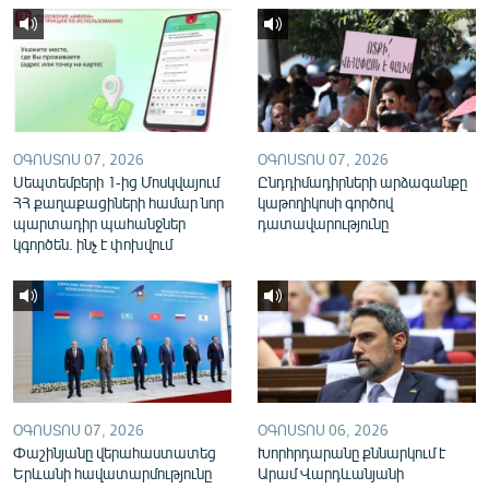
English
Русский
ՀԵՏԵՎԵՔ ՄԵԶ
ՕԳՈՍՏՈՍ 07, 2026
ՕԳՈՍՏՈՍ 07, 2026
Սեպտեմբերի 1-ից Մոսկվայում
Ընդդիմադիրների արձագանքը
ՀՀ քաղաքացիների համար նոր
կաթողիկոսի գործով
պարտադիր պահանջներ
դատավարությունը
կգործեն. ինչ է փոխվում
«Ազատության» բոլոր կայքերը
ՕԳՈՍՏՈՍ 07, 2026
ՕԳՈՍՏՈՍ 06, 2026
Փաշինյանը վերահաստատեց
Խորհրդարանը քննարկում է
Երևանի հավատարմությունը
Արամ Վարդևանյանի