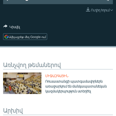
ՄԻՋԱԶԳԱՅԻՆ
Ուղիղ հղում
ՄՇԱԿՈՒՅԹ
ՍՊՈՐՏ
Կիսվել
ՄԵԿՆԱԲԱՆՈՒԹՅՈՒՆ
Ավելացրեք մեզ Google-ում
ՏՏ ԵՒ ԻՆՏԵՐՆԵՏ
ԿՈՐՈՆԱՎԻՐՈՒՍ
ԱՐԽԻՎ
Առնչվող թեմաներով
ՏԵՍԱՆՅՈՒԹԵՐ
ՄԻՋԱԶԳԱՅԻՆ
ԲԱՆԱՎԵՃ
Ռուսաստանցի պատգամավորներն
առաջարկում են մանկապատանեկան
ՁԳՏԵԼՈՎ ԼԱՎԱԳՈՒՅՆԻՆ
կազմակերպություն ստեղծել
ՓՈԴՔԱՍԹ
Արխիվ
Հայերեն