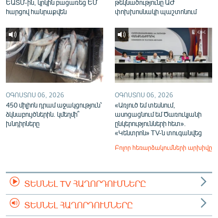
ԵԱՏՄ-ին, կրկին բացառեց ԵՄ
թեկնածությունը ԱԺ
հարցով հանրաքվեն
փոխխոսնակի պաշտոնում
ՕԳՈՍՏՈՍ 06, 2026
ՕԳՈՍՏՈՍ 06, 2026
450 միլիոն դրամ աջակցություն՝
«Առյուծ եմ տեսնում,
ձկնաբույծներին. կմեղմի՞
ասոցացնում եմ Ծառուկյանի
խնդիրները
ընկերությունների հետ».
«Կենտրոն» TV-ն տուգանվեց
Բոլոր հեռարձակումների արխիվը
ՏԵՍՆԵԼ TV ՀԱՂՈՐԴՈՒՄՆԵՐԸ
ՏԵՍՆԵԼ ՀԱՂՈՐԴՈՒՄՆԵՐԸ