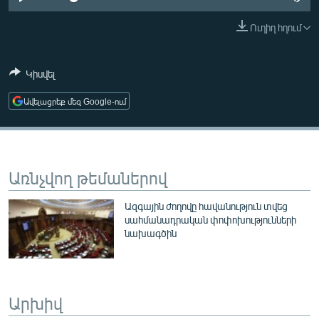
ՄԻՋԱԶԳԱՅԻՆ
Ուղիղ հղում
ՄՇԱԿՈՒՅԹ
ՍՊՈՐՏ
Կիսվել
ՄԵԿՆԱԲԱՆՈՒԹՅՈՒՆ
Ավելացրեք մեզ Google-ում
ՏՏ ԵՒ ԻՆՏԵՐՆԵՏ
ԿՈՐՈՆԱՎԻՐՈՒՍ
ԱՐԽԻՎ
Առնչվող թեմաներով
ՏԵՍԱՆՅՈՒԹԵՐ
Ազգային ժողովը հավանություն տվեց
ԲԱՆԱՎԵՃ
սահմանադրական փոփոխությունների
նախագծին
ՁԳՏԵԼՈՎ ԼԱՎԱԳՈՒՅՆԻՆ
ՓՈԴՔԱՍԹ
Արխիվ
Հայերեն