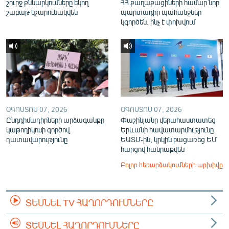
շուրջ քննարկումները եկող
ՀՀ քաղաքացիների համար նոր
շաբաթ կշարունակվեն
պարտադիր պահանջներ
կգործեն. ինչ է փոխվում
ՕԳՈՍՏՈՍ 07, 2026
ՕԳՈՍՏՈՍ 07, 2026
Ընդդիմադիրների արձագանքը
Փաշինյանը վերահաստատեց
կաթողիկոսի գործով
Երևանի հավատարմությունը
դատավարությունը
ԵԱՏՄ-ին, կրկին բացառեց ԵՄ
հարցով հանրաքվեն
Բոլոր հեռարձակումների արխիվը
ՏԵՍՆԵԼ TV ՀԱՂՈՐԴՈՒՄՆԵՐԸ
ՏԵՍՆԵԼ ՀԱՂՈՐԴՈՒՄՆԵՐԸ