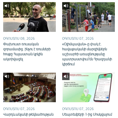
English
Русский
ՀԵՏԵՎԵՔ ՄԵԶ
ՕԳՈՍՏՈՍ 08, 2026
ՕԳՈՍՏՈՍ 07, 2026
Փախուստ ռուսական
«Օլիմպավան»-ը փակ է.
զորամասից. ինչու է ռուսների
հավաքականի մարզիկներն
հոսքը Հայաստան կրկին
աշխարհի առաջնությանը
ակտիվացել
պատրաստվում են Հրազդանի
«Ազատության» բոլոր կայքերը
կիրճում
ՕԳՈՍՏՈՍ 07, 2026
ՕԳՈՍՏՈՍ 07, 2026
Վարդևանյանի թեկնածության
Սեպտեմբերի 1-ից Մոսկվայում