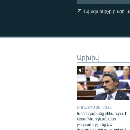
ՄԻՋԱԶԳԱՅԻՆ
ՄՇԱԿՈՒՅԹ
Նվագարկիչը բացել 
ՍՊՈՐՏ
ՄԵԿՆԱԲԱՆՈՒԹՅՈՒՆ
ՏՏ ԵՒ ԻՆՏԵՐՆԵՏ
ԿՈՐՈՆԱՎԻՐՈՒՍ
Արխիվ
ԱՐԽԻՎ
ՏԵՍԱՆՅՈՒԹԵՐ
ԲԱՆԱՎԵՃ
ՁԳՏԵԼՈՎ ԼԱՎԱԳՈՒՅՆԻՆ
ՓՈԴՔԱՍԹ
ՕԳՈՍՏՈՍ 06, 2026
Խորհրդարանը քննարկում է
Արամ Վարդևանյանի
թեկնածությունը ԱԺ
փոխխոսնակի պաշտոնում