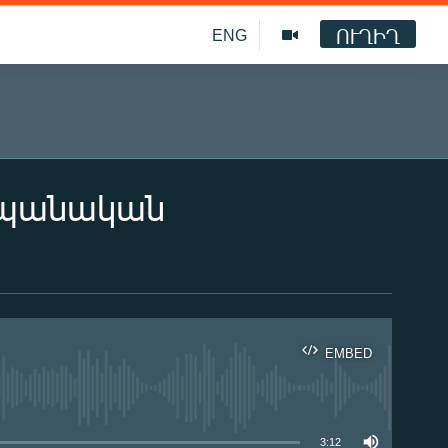
ՈՒՂԻՂ
ENG
տպանական
EMBED
ble
3:12