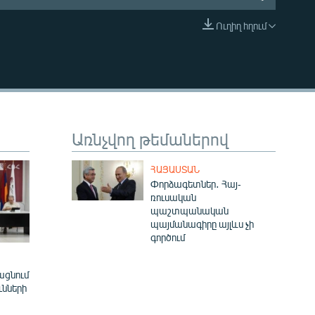
Ուղիղ հղում
EMBED
Առնչվող թեմաներով
ՀԱՅԱՍՏԱՆ
Փորձագետներ․ Հայ-
ռուսական
պաշտպանական
պայմանագիրը այլևս չի
գործում
ացնում
ւնների