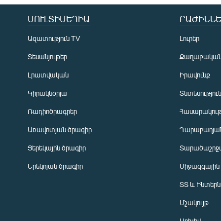
ՄՈՒԼՏԻՄԵԴԻԱ
ԲԱԺԻՆՆԵ
Ազատություն TV
Լուրեր
Տեսանյութեր
Քաղաքակա
Լրատվական
Իրավունք
Կիրակնօրյա
Տնտեսությու
Ռադիոծրագրեր
Հասարակութ
Առավոտյան ծրագիր
Ղարաբաղյան
Ցերեկային ծրագիր
Տարածաշրջ
Հայերեն
Երեկոյան ծրագիր
Միջազգային
English
ՏՏ և Ինտեր
Русский
Մշակույթ
ՀԵՏԵՎԵՔ ՄԵԶ
Արխիվ