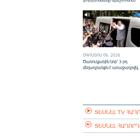
ՕԳՈՍՏՈՍ 06, 2026
Ծառուկյանին նոր՝ 3-րդ
մեղադրանքն է առաջադրվել
ՏԵՍՆԵԼ TV ՀԱՂ
ՏԵՍՆԵԼ ՀԱՂՈՐ