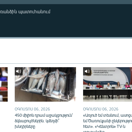
առանձին պատուհանում
ՕԳՈՍՏՈՍ 06, 2026
ՕԳՈՍՏՈՍ 06, 2026
450 միլիոն դրամ աջակցություն՝
«Առյուծ եմ տեսնում, ասոց
ձկնաբույծներին. կմեղմի՞
եմ Ծառուկյանի ընկերությո
խնդիրները
հետ». «Կենտրոն» TV-ն
տուգանվեց