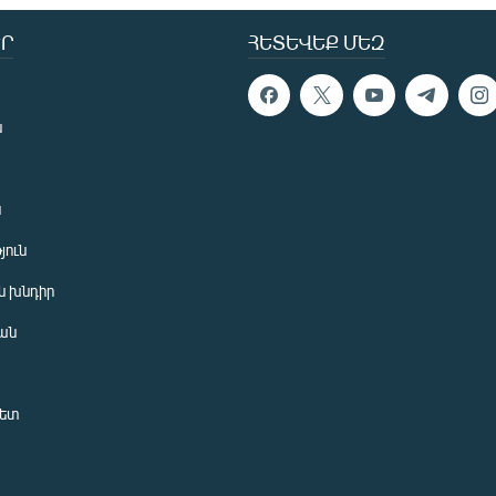
Ր
ՀԵՏԵՎԵՔ ՄԵԶ
ն
ն
յուն
 խնդիր
ան
նետ