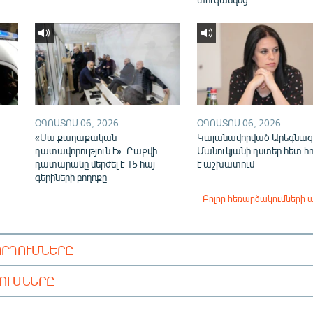
ՕԳՈՍՏՈՍ 06, 2026
ՕԳՈՍՏՈՍ 06, 2026
«Սա քաղաքական
Կալանավորված Արեգնազ
դատավորություն է». Բաքվի
Մանուկյանի դստեր հետ հ
դատարանը մերժել է 15 հայ
է աշխատում
գերիների բողոքը
Բոլոր հեռարձակումների 
ՈՐԴՈՒՄՆԵՐԸ
ԴՈՒՄՆԵՐԸ