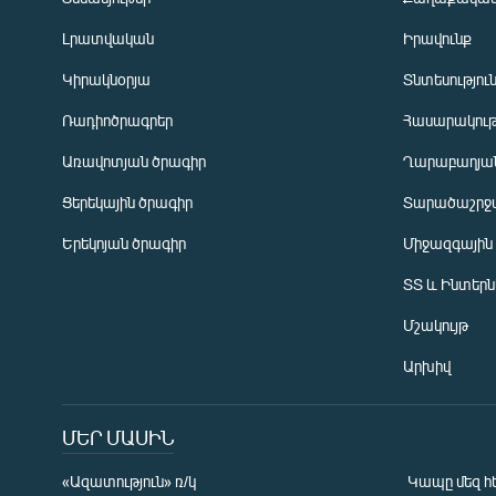
Լրատվական
Իրավունք
Կիրակնօրյա
Տնտեսությու
Ռադիոծրագրեր
Հասարակութ
Առավոտյան ծրագիր
Ղարաբաղյան
Ցերեկային ծրագիր
Տարածաշրջ
Հայերեն
Երեկոյան ծրագիր
Միջազգային
English
ՏՏ և Ինտեր
Русский
Մշակույթ
ՀԵՏԵՎԵՔ ՄԵԶ
Արխիվ
ՄԵՐ ՄԱՍԻՆ
«Ազատություն» ռ/կ
Կապը մեզ հ