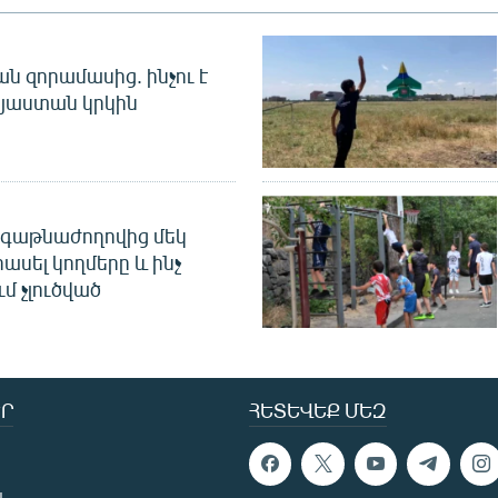
 զորամասից. ինչու է
այաստան կրկին
գաթնաժողովից մեկ
հասել կողմերը և ինչ
ւմ չլուծված
Ր
ՀԵՏԵՎԵՔ ՄԵԶ
ն