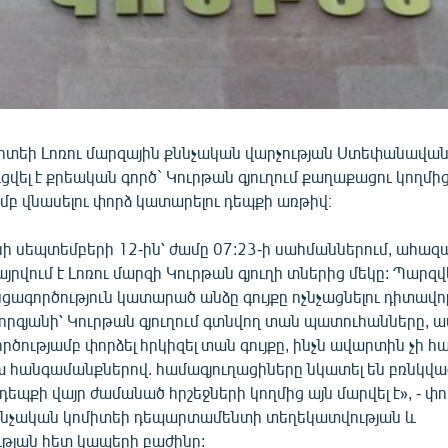
իտեի Լոռու մարզային քննչական վարչության Ստեփանավա
ցվել է քրեական գործ` Կուրթան գյուղում քաղաքացու կողմից 
մբ վնասելու փորձ կատարելու դեպքի առթիվ։
ի սեպտեմբերի 12-ին՝ ժամը 07:23-ի սահմաններում, ահազա
այրվում է Լոռու մարզի Կուրթան գյուղի տներից մեկը: Պարզվել
ցագործություն կատարած անձը գույքը ոչնչացնելու դիտավո
ևորգյանի՝ Կուրթան գյուղում գտնվող տան պատուհանները, 
ործությամբ փորձել հրկիզել տան գույքը, ինչն ավարտին չի հա
 հանգամանքներով. համագյուղացիները նկատել են բռնկված
դեպքի վայր ժամանած հրշեջների կողմից այն մարվել է», - փ
ննչական կոմիտեի դեպարտամենտի տեղեկատվության և
թյան հետ կապերի բաժինը: