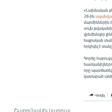
«Նախնական քնն
28-ին
սպանվա
մարմիններին է
սույն թվական
վրեժխնդիր լին
հայրական տան 
հրկիզել է տանը
Գործը հարուցվ
հատկանիշներով
որը պատճառել
կատարած անձի
Կիսվել
Շարունակել կարդալ