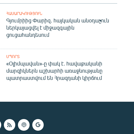
ՀԱՍԱՐԱԿՈՒԹՅՈՒՆ
Գյումրիից Փարիզ․ հայկական անօդաչուն
ներկայացվել է միջազգային
ցուցահանդեսում
ՍՊՈՐՏ
«Օլիմպավան»-ը փակ է. հավաքականի
մարզիկներն աշխարհի առաջնությանը
պատրաստվում են Հրազդանի կիրճում