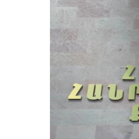
ՄԻՋԱԶԳԱՅԻՆ
ՄՇԱԿՈՒՅԹ
ՍՊՈՐՏ
ՄԵԿՆԱԲԱՆՈՒԹՅՈՒՆ
ՏՏ ԵՒ ԻՆՏԵՐՆԵՏ
ԿՈՐՈՆԱՎԻՐՈՒՍ
ԱՐԽԻՎ
ՏԵՍԱՆՅՈՒԹԵՐ
ԲԱՆԱՎԵՃ
ՁԳՏԵԼՈՎ ԼԱՎԱԳՈՒՅՆԻՆ
ՓՈԴՔԱՍԹ