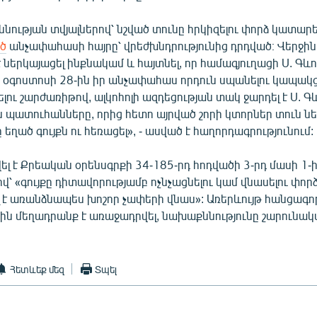
ության տվյալներով՝ նշված տունը հրկիզելու փորձ կատարե
ծ
անչափահասի հայրը՝ վրեժխնդրությունից դրդված։ Վերջ
 ներկայացել ինքնակամ և հայտնել, որ համագյուղացի Ս. Գև
ի օգոստոսի 28-ին իր անչափահաս որդուն սպանելու կապակց
ելու շարժառիթով, ալկոհոլի ազդեցության տակ ջարդել է Ս. Գ
պատուհանները, որից հետո այրված շորի կտորներ տուն նե
 եղած գույքն ու հեռացել», - ասված է հաղորդագրությունում:
ել է Քրեական օրենսգրքի 34-185-րդ հոդվածի 3-րդ մասի 1-
՝ «գույքը դիտավորությամբ ոչնչացնելու կամ վնասելու փոր
 է առանձնապես խոշոր չափերի վնաս»: Առերևույթ հանցագոր
ն մեղադրանք է առաջադրվել, նախաքննությունը շարունակվ
Հետևեք մեզ
Տպել