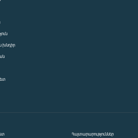
ն
յուն
 խնդիր
ան
նետ
ետ
Հայտարարություններ