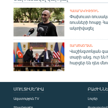
ՀԱՍԱՐԱԿՈՒԹՅՈՒՆ
Փախուստ ռուսական
ռուսների հոսքը Հ
ակտիվացել
ՏԱՐԱԾԱՇՐՋԱՆ
Վաշինգտոնյան գա
տարի անց. ուր են 
հարցեր են դեռ մնո
ՄՈՒԼՏԻՄԵԴԻԱ
ԲԱԺԻՆՆԵ
Ազատություն TV
Լուրեր
Տեսանյութեր
Քաղաքակա