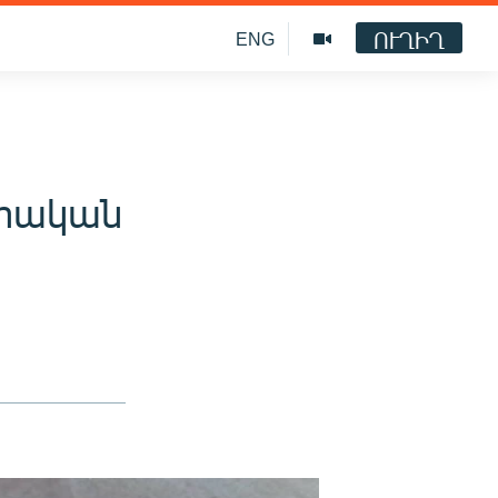
ՈՒՂԻՂ
ENG
յրական