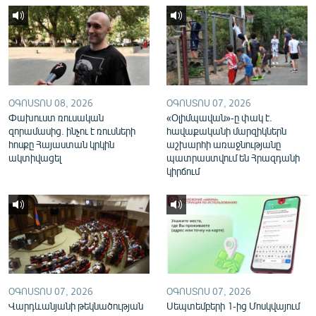
English
Русский
ՀԵՏԵՎԵՔ ՄԵԶ
ՕԳՈՍՏՈՍ 08, 2026
ՕԳՈՍՏՈՍ 07, 2026
Փախուստ ռուսական
«Օլիմպավան»-ը փակ է.
զորամասից. ինչու է ռուսների
հավաքականի մարզիկներն
հոսքը Հայաստան կրկին
աշխարհի առաջնությանը
ակտիվացել
պատրաստվում են Հրազդանի
«Ազատության» բոլոր կայքերը
կիրճում
ՕԳՈՍՏՈՍ 07, 2026
ՕԳՈՍՏՈՍ 07, 2026
Վարդևանյանի թեկնածության
Սեպտեմբերի 1-ից Մոսկվայում