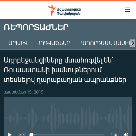
Մատչելիության
հղումներ
Անցնել
ՌԵՊՈՐՏԱԺՆԵՐ
հիմնական
ԱԶԱՏՈՒԹՅՈՒՆ TV
բովանդակությանը
ԱՐԽԻՎ
ՀՈԴՎԱԾՆԵՐ
ՀԱՂՈՐԴՄԱՆ ՄԱՍԻՆ
ՀԱՅԱՍՏԱՆ
Անցնել
հիմնական
ՔԱՂԱՔԱԿԱՆ
Ադրբեջանցիները մտահոգվել են՝
մենյուին
ԸՆՏՐՈՒԹՅՈՒՆՆԵՐ 2026
Որոնում
Ռուսաստանի խանութներում
ԻՐԱՎՈՒՆՔ
տեսնելով ղարաբաղյան ապրանքներ
ՀԱՍԱՐԱԿՈՒԹՅՈՒՆ
սեպտեմբեր 15, 2015
ՏՆՏԵՍՈՒԹՅՈՒՆ
ՂԱՐԱԲԱՂ
ՊԱՏԵՐԱԶՄԻ 6 ՇԱԲԱԹՆԵՐԸ
No media source currently available
ՏԱՐԱԾԱՇՐՋԱՆ
0:00
2:16