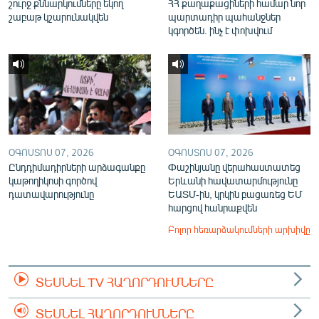
շուրջ քննարկումները եկող
ՀՀ քաղաքացիների համար նոր
շաբաթ կշարունակվեն
պարտադիր պահանջներ
կգործեն. ինչ է փոխվում
ՕԳՈՍՏՈՍ 07, 2026
ՕԳՈՍՏՈՍ 07, 2026
Ընդդիմադիրների արձագանքը
Փաշինյանը վերահաստատեց
կաթողիկոսի գործով
Երևանի հավատարմությունը
դատավարությունը
ԵԱՏՄ-ին, կրկին բացառեց ԵՄ
հարցով հանրաքվեն
Բոլոր հեռարձակումների արխիվը
ՏԵՍՆԵԼ TV ՀԱՂՈՐԴՈՒՄՆԵՐԸ
ՏԵՍՆԵԼ ՀԱՂՈՐԴՈՒՄՆԵՐԸ