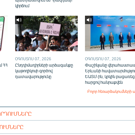
կիրճում
ՕԳՈՍՏՈՍ 07, 2026
ՕԳՈՍՏՈՍ 07, 2026
մ ՀՀ
Ընդդիմադիրների արձագանքը
Փաշինյանը վերահաստա
կաթողիկոսի գործով
Երևանի հավատարմությու
դատավարությունը
ԵԱՏՄ-ին, կրկին բացառեց
հարցով հանրաքվեն
Բոլոր հեռարձակումների 
ՈՐԴՈՒՄՆԵՐԸ
ԴՈՒՄՆԵՐԸ