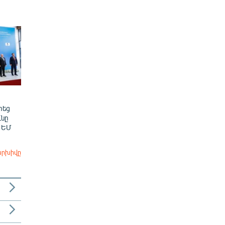
տեց
նը
 ԵՄ
արխիվը