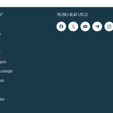
Ր
ՀԵՏԵՎԵՔ ՄԵԶ
ն
ն
յուն
 խնդիր
ան
նետ