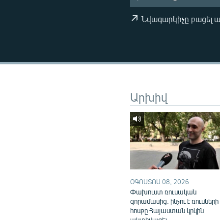
ՄԻՋԱԶԳԱՅԻՆ
ՄՇԱԿՈՒՅԹ
Նվագարկիչը բացել 
ՍՊՈՐՏ
ՄԵԿՆԱԲԱՆՈՒԹՅՈՒՆ
ՏՏ ԵՒ ԻՆՏԵՐՆԵՏ
ԿՈՐՈՆԱՎԻՐՈՒՍ
Արխիվ
ԱՐԽԻՎ
ՏԵՍԱՆՅՈՒԹԵՐ
ԲԱՆԱՎԵՃ
ՁԳՏԵԼՈՎ ԼԱՎԱԳՈՒՅՆԻՆ
ՓՈԴՔԱՍԹ
ՕԳՈՍՏՈՍ 08, 2026
Փախուստ ռուսական
զորամասից. ինչու է ռուսների
հոսքը Հայաստան կրկին
ակտիվացել