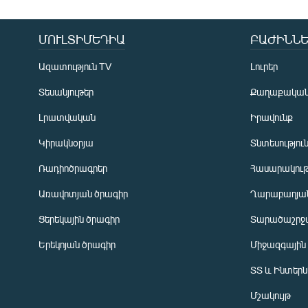
ՄՈՒԼՏԻՄԵԴԻԱ
ԲԱԺԻՆՆԵ
Ազատություն TV
Լուրեր
Տեսանյութեր
Քաղաքակա
Լրատվական
Իրավունք
Կիրակնօրյա
Տնտեսությու
Ռադիոծրագրեր
Հասարակութ
Առավոտյան ծրագիր
Ղարաբաղյան
Ցերեկային ծրագիր
Տարածաշրջ
Հայերեն
Երեկոյան ծրագիր
Միջազգային
English
ՏՏ և Ինտեր
Русский
Մշակույթ