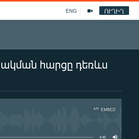
ՈՒՂԻՂ
ENG
ակման հարցը դեռևս
EMBED
ble
4:45