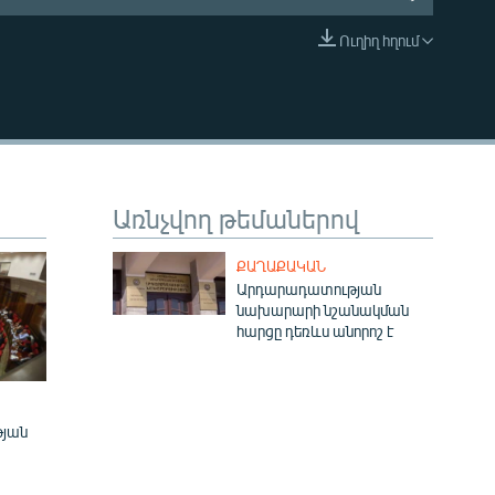
Ուղիղ հղում
EMBED
Առնչվող թեմաներով
ՔԱՂԱՔԱԿԱՆ
Արդարադատության
նախարարի նշանակման
հարցը դեռևս անորոշ է
թյան