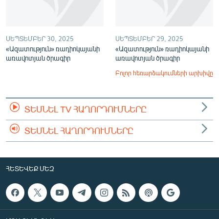
ՍԵՊՏԵՄԲԵՐ 30, 2025
ՍԵՊՏԵՄԲԵՐ 29, 2025
«Ազատություն» ռադիոկայանի
«Ազատություն» ռադիոկայանի
առավոտյան ծրագիր
առավոտյան ծրագիր
Բոլոր հեռարձակումների արխիվը
ՏԵՍՆԵԼ TV ՀԱՂՈՐԴՈՒՄՆԵՐԸ
ՏԵՍՆԵԼ ՀԱՂՈՐԴՈՒՄՆԵՐԸ
ՀԵՏԵՎԵՔ ՄԵԶ