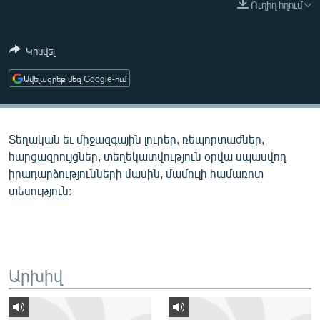
Ուղիղ հղում
ՄԻՋԱԶԳԱՅԻՆ
ՄՇԱԿՈՒՅԹ
Կիսվել
ՍՊՈՐՏ
Ավելացրեք մեզ Google-ում
ՄԵԿՆԱԲԱՆՈՒԹՅՈՒՆ
ՏՏ ԵՒ ԻՆՏԵՐՆԵՏ
Տեղական եւ միջազգային լուրեր, ռեպորտաժներ,
ԿՈՐՈՆԱՎԻՐՈՒՍ
հարցազրույցներ, տեղեկատվություն օրվա սպասվող
ԱՐԽԻՎ
իրադարձությունների մասին, մամուլի համառոտ
տեսություն:
ՏԵՍԱՆՅՈՒԹԵՐ
ԲԱՆԱՎԵՃ
ՁԳՏԵԼՈՎ ԼԱՎԱԳՈՒՅՆԻՆ
ՓՈԴՔԱՍԹ
Արխիվ
Հայերեն