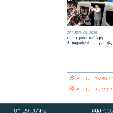
ՕԳՈՍՏՈՍ 06, 2026
Ծառուկյանին նոր՝ 3-րդ
մեղադրանքն է առաջադրվել
ՏԵՍՆԵԼ TV ՀԱՂ
ՏԵՍՆԵԼ ՀԱՂՈՐ
ՄՈՒԼՏԻՄԵԴԻԱ
ԲԱԺԻՆՆԵ