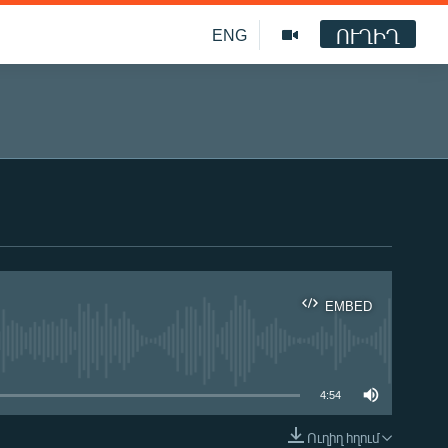
ՈՒՂԻՂ
ENG
EMBED
ble
4:54
Ուղիղ հղում