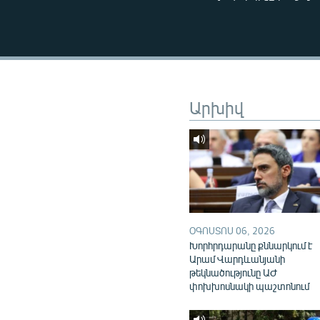
ՄԻՋԱԶԳԱՅԻՆ
ՄՇԱԿՈՒՅԹ
ՍՊՈՐՏ
ՄԵԿՆԱԲԱՆՈՒԹՅՈՒՆ
Արխիվ
ՏՏ ԵՒ ԻՆՏԵՐՆԵՏ
ԿՈՐՈՆԱՎԻՐՈՒՍ
ԱՐԽԻՎ
ՏԵՍԱՆՅՈՒԹԵՐ
ԲԱՆԱՎԵՃ
ՕԳՈՍՏՈՍ 06, 2026
ՁԳՏԵԼՈՎ ԼԱՎԱԳՈՒՅՆԻՆ
Խորհրդարանը քննարկում է
ՓՈԴՔԱՍԹ
Արամ Վարդևանյանի
թեկնածությունը ԱԺ
փոխխոսնակի պաշտոնում