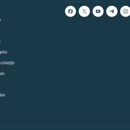
ն
ն
յուն
 խնդիր
ան
նետ