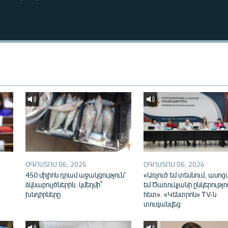
ՕԳՈՍՏՈՍ 06, 2026
ՕԳՈՍՏՈՍ 06, 2026
450 միլիոն դրամ աջակցություն՝
«Առյուծ եմ տեսնում, ասոց
ձկնաբույծներին. կմեղմի՞
եմ Ծառուկյանի ընկերությո
խնդիրները
հետ». «Կենտրոն» TV-ն
տուգանվեց