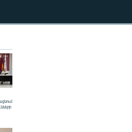
EMBED
ացնում
ւնների