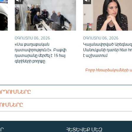
ՕԳՈՍՏՈՍ 06, 2026
ՕԳՈՍՏՈՍ 06, 2026
«Սա քաղաքական
Կալանավորված Արեգնազ
դատավորություն է». Բաքվի
Մանուկյանի դստեր հետ հ
դատարանը մերժել է 15 հայ
է աշխատում
գերիների բողոքը
Բոլոր հեռարձակումների 
ՈՐԴՈՒՄՆԵՐԸ
ԴՈՒՄՆԵՐԸ
Ր
ՀԵՏԵՎԵՔ ՄԵԶ