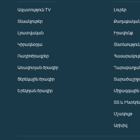
Ազատություն TV
Լուրեր
Տեսանյութեր
Քաղաքակա
Լրատվական
Իրավունք
Կիրակնօրյա
Տնտեսությու
Ռադիոծրագրեր
Հասարակութ
Առավոտյան ծրագիր
Ղարաբաղյան
Ցերեկային ծրագիր
Տարածաշրջ
Հայերեն
Երեկոյան ծրագիր
Միջազգային
English
ՏՏ և Ինտեր
Русский
Մշակույթ
ՀԵՏԵՎԵՔ ՄԵԶ
Արխիվ