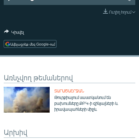
ՄԻՋԱԶԳԱՅԻՆ
Ուղիղ հղում
ՄՇԱԿՈՒՅԹ
ՍՊՈՐՏ
Կիսվել
ՄԵԿՆԱԲԱՆՈՒԹՅՈՒՆ
Ավելացրեք մեզ Google-ում
ՏՏ ԵՒ ԻՆՏԵՐՆԵՏ
ԿՈՐՈՆԱՎԻՐՈՒՍ
ԱՐԽԻՎ
Առնչվող թեմաներով
ՏԵՍԱՆՅՈՒԹԵՐ
ՏԱՐԱԾԱՇՐՋԱՆ
ԲԱՆԱՎԵՃ
Թուրքիայում սաստկանում են
բախումները ՔԲԿ-ի զինյալների և
ՁԳՏԵԼՈՎ ԼԱՎԱԳՈՒՅՆԻՆ
իրավապահների միջև
ՓՈԴՔԱՍԹ
Արխիվ
Հայերեն