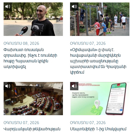
English
Русский
ՀԵՏԵՎԵՔ ՄԵԶ
ՕԳՈՍՏՈՍ 08, 2026
ՕԳՈՍՏՈՍ 07, 2026
Փախուստ ռուսական
«Օլիմպավան»-ը փակ է.
զորամասից. ինչու է ռուսների
հավաքականի մարզիկներն
հոսքը Հայաստան կրկին
աշխարհի առաջնությանը
ակտիվացել
պատրաստվում են Հրազդանի
«Ազատության» բոլոր կայքերը
կիրճում
ՕԳՈՍՏՈՍ 07, 2026
ՕԳՈՍՏՈՍ 07, 2026
Վարդևանյանի թեկնածության
Սեպտեմբերի 1-ից Մոսկվայում