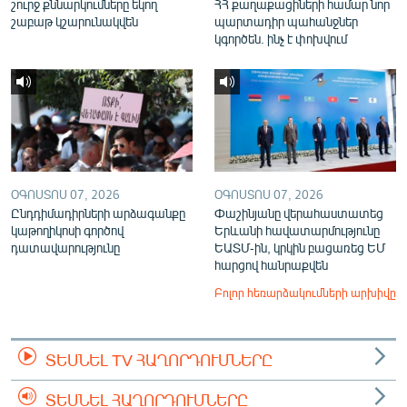
շուրջ քննարկումները եկող
ՀՀ քաղաքացիների համար նոր
շաբաթ կշարունակվեն
պարտադիր պահանջներ
կգործեն. ինչ է փոխվում
ՕԳՈՍՏՈՍ 07, 2026
ՕԳՈՍՏՈՍ 07, 2026
Ընդդիմադիրների արձագանքը
Փաշինյանը վերահաստատեց
կաթողիկոսի գործով
Երևանի հավատարմությունը
դատավարությունը
ԵԱՏՄ-ին, կրկին բացառեց ԵՄ
հարցով հանրաքվեն
Բոլոր հեռարձակումների արխիվը
ՏԵՍՆԵԼ TV ՀԱՂՈՐԴՈՒՄՆԵՐԸ
ՏԵՍՆԵԼ ՀԱՂՈՐԴՈՒՄՆԵՐԸ