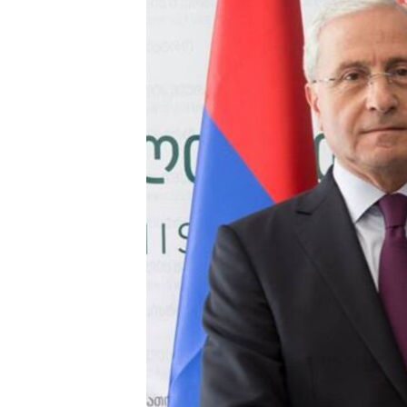
ՄԻՋԱԶԳԱՅԻՆ
ՄՇԱԿՈՒՅԹ
ՍՊՈՐՏ
ՄԵԿՆԱԲԱՆՈՒԹՅՈՒՆ
ՏՏ ԵՒ ԻՆՏԵՐՆԵՏ
ԿՈՐՈՆԱՎԻՐՈՒՍ
ԱՐԽԻՎ
ՏԵՍԱՆՅՈՒԹԵՐ
ԲԱՆԱՎԵՃ
ՁԳՏԵԼՈՎ ԼԱՎԱԳՈՒՅՆԻՆ
ՓՈԴՔԱՍԹ