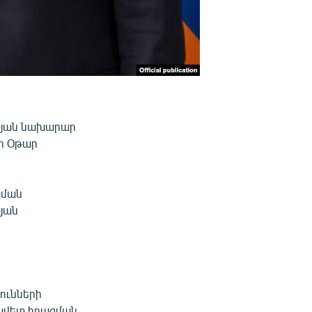
թյան նախարար
ր Օթար
պման
յան
ունների
նավետ իրացման