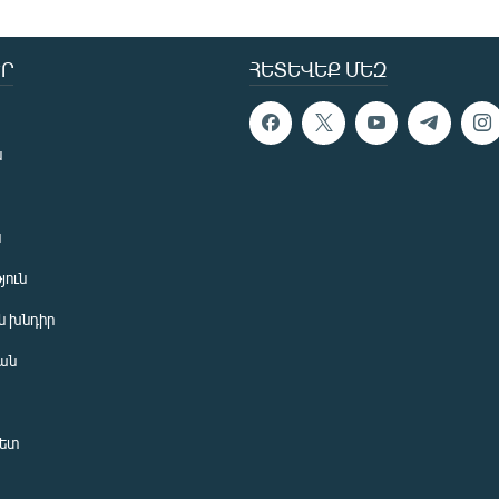
Ր
ՀԵՏԵՎԵՔ ՄԵԶ
ն
ն
յուն
 խնդիր
ան
նետ