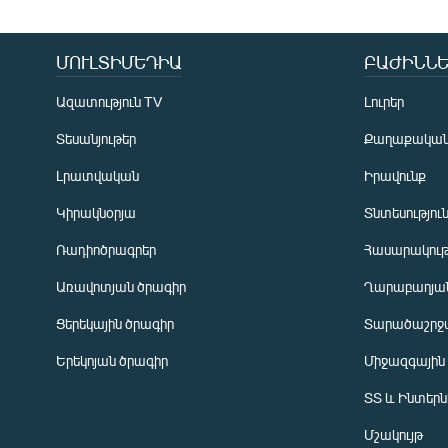
ՄՈՒԼՏԻՄԵԴԻԱ
ԲԱԺԻՆՆԵ
Ազատություն TV
Լուրեր
Տեսանյութեր
Քաղաքակա
Լրատվական
Իրավունք
Կիրակնօրյա
Տնտեսությու
Ռադիոծրագրեր
Հասարակութ
Առավոտյան ծրագիր
Ղարաբաղյան
Ցերեկային ծրագիր
Տարածաշրջ
Հայերեն
Երեկոյան ծրագիր
Միջազգային
English
ՏՏ և Ինտեր
Русский
Մշակույթ