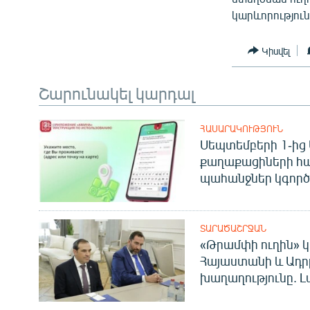
կարևորություն
Կիսվել
Շարունակել կարդալ
ՀԱՍԱՐԱԿՈՒԹՅՈՒՆ
Սեպտեմբերի 1-ից 
քաղաքացիների հ
պահանջներ կգործե
ՏԱՐԱԾԱՇՐՋԱՆ
«Թրամփի ուղին» կ
Հայաստանի և Ադր
խաղաղությունը. Լ