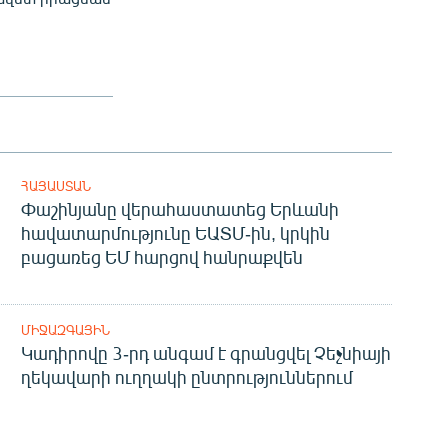
ՀԱՅԱՍՏԱՆ
Փաշինյանը վերահաստատեց Երևանի
հավատարմությունը ԵԱՏՄ-ին, կրկին
բացառեց ԵՄ հարցով հանրաքվեն
ՄԻՋԱԶԳԱՅԻՆ
Կադիրովը 3-րդ անգամ է գրանցվել Չեչնիայի
ղեկավարի ուղղակի ընտրություններում