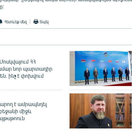
ը:
Հետևեք մեզ
Տպել
Մոսկվայում ՀՀ
ամար նոր պարտադիր
ն. ինչ է փոխվում
արող է ամրապնդել
բեջանի միջև
այթսթոուն