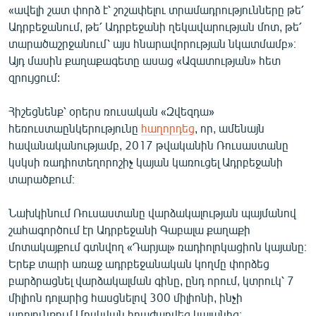
«ավելի շատ փորձ է՝ շոշափելու տրամադրությունները թե՛
English
Ադրբեջանում, թե՛ Ադրբեջանի ղեկավարության մոտ, թե՛
Русский
տարածաշրջանում՝ այս հնարավորության նկատմամբ»։
Այդ մասին քաղաքագետը ասաց «Ազատության» հետ
ՀԵՏԵՎԵՔ ՄԵԶ
զրույցում:
Հիշեցնենք՝ օրերս ռուսական «Զվեզդա»
հեռուստաընկերությունը
հաղորդեց
, որ, ամենայն
հավանականությամբ, 2017 թվականին Ռուսաստանը
կսկսի ռադիոտեղորոշիչ կայան կառուցել Ադրբեջանի
«Ազատության» բոլոր կայքերը
տարածքում։
Նախկինում Ռուսաստանը վարձակալության պայմանով
շահագործում էր Ադրբեջանի Գաբալա քաղաքի
մոտակայքում գտնվող «Դարյալ» ռադիոլոկացիոն կայանը։
Երեք տարի առաջ ադրբեջանական կողմը փորձեց
բարձրացնել վարձակալման գինը, ընդ որում, կտրուկ՝ 7
միլիոն դոլարից հասցնելով 300 միլիոնի, ինչի
արդյունքում Մոսկվան հրաժարվեց կայանից։