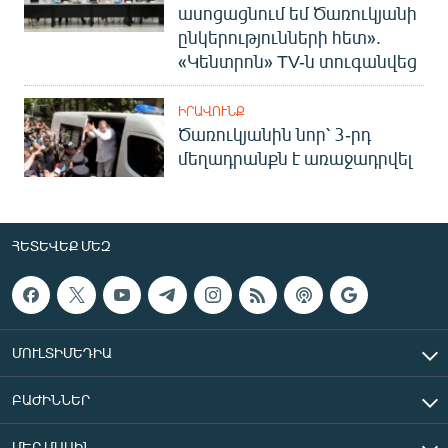
ասոցացնում եմ Ծառուկյանի
ընկերությունների հետ».
«Կենտրոն» TV-ն տուգանվեց
ԻՐԱՎՈՒՆՔ
Ծառուկյանին նոր՝ 3-րդ
մեղադրանքն է առաջադրվել
ՀԵՏԵՎԵՔ ՄԵԶ
ՄՈՒԼՏԻՄԵԴԻԱ
ԲԱԺԻՆՆԵՐ
ՄԵՐ ՄԱՍԻՆ