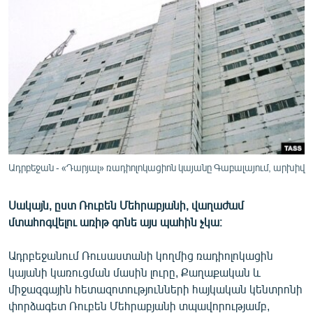
ՄԻՋԱԶԳԱՅԻՆ
ՄՇԱԿՈՒՅԹ
ՍՊՈՐՏ
ՄԵԿՆԱԲԱՆՈՒԹՅՈՒՆ
ՏՏ ԵՒ ԻՆՏԵՐՆԵՏ
ԿՈՐՈՆԱՎԻՐՈՒՍ
ԱՐԽԻՎ
Ադրբեջան - «Դարյալ» ռադիոլոկացիոն կայանը Գաբալայում, արխիվ
ՏԵՍԱՆՅՈՒԹԵՐ
Սակայն, ըստ Ռուբեն Մեհրաբյանի, վաղաժամ
ԲԱՆԱՎԵՃ
մտահոգվելու առիթ գոնե այս պահին չկա։
ՁԳՏԵԼՈՎ ԼԱՎԱԳՈՒՅՆԻՆ
Ադրբեջանում Ռուսաստանի կողմից ռադիոլոկացին
ՓՈԴՔԱՍԹ
կայանի կառուցման մասին լուրը, Քաղաքական և
միջազգային հետազոտությունների հայկական կենտրոնի
Հայերեն
փորձագետ Ռուբեն Մեհրաբյանի տպավորությամբ,