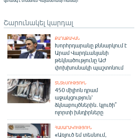
վտանգ է տեսնում Հայաստանի համար
Շարունակել կարդալ
ՔԱՂԱՔԱԿԱՆ
Խորհրդարանը քննարկում է
Արամ Վարդևանյանի
թեկնածությունը ԱԺ
փոխխոսնակի պաշտոնում
ՏՆՏԵՍՈՒԹՅՈՒՆ
450 միլիոն դրամ
աջակցություն՝
ձկնաբույծներին. կլուծի՞
ոլորտի խնդիրները
ՀԱՍԱՐԱԿՈՒԹՅՈՒՆ
«Առյուծ եմ տեսնում,