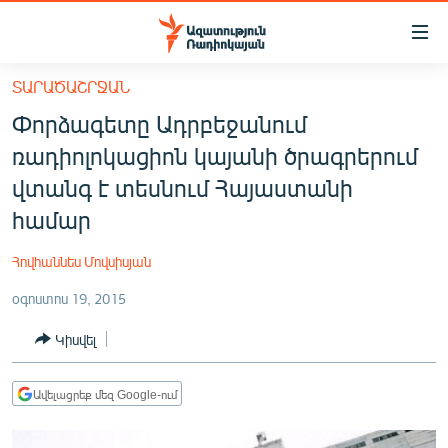
Մատչելիության
հղումներ
Անցնել
ՏԱՐԱԾԱՇՐՋԱՆ
հիմնական
ԱԶԱՏՈՒԹՅՈՒՆ TV
Փորձագետը Ադրբեջանում
բովանդակությանը
ՀԱՅԱՍՏԱՆ
Անցնել
ռադիոլոկացիոն կայանի ծրագրերում
հիմնական
ՔԱՂԱՔԱԿԱՆ
վտանգ է տեսնում Հայաստանի
մենյուին
ԸՆՏՐՈՒԹՅՈՒՆՆԵՐ 2026
համար
Որոնում
ԻՐԱՎՈՒՆՔ
Հովհաննես Մովսիսյան
ՀԱՍԱՐԱԿՈՒԹՅՈՒՆ
օգոստոս 19, 2015
ՏՆՏԵՍՈՒԹՅՈՒՆ
Կիսվել
ՂԱՐԱԲԱՂ
ՊԱՏԵՐԱԶՄԻ 6 ՇԱԲԱԹՆԵՐԸ
Ավելացրեք մեզ Google-ում
ՏԱՐԱԾԱՇՐՋԱՆ