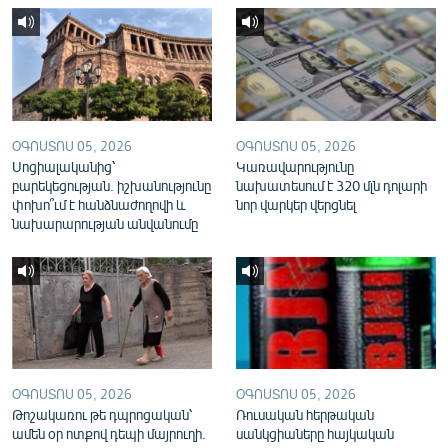
English
Русский
ՀԵՏԵՎԵՔ ՄԵԶ
ՕԳՈՍՏՈՍ 05, 2026
ՕԳՈՍՏՈՍ 05, 2026
Սոցիալականից՝
Կառավարությունը
բարեկեցության. իշխանությունը
նախատեսում է 320 մլն դոլարի
փոխո՞ւմ է հանձնաժողովի և
նոր վարկեր վերցնել
նախարարության անվանումը
«Ազատության» բոլոր կայքերը
ՕԳՈՍՏՈՍ 05, 2026
ՕԳՈՍՏՈՍ 05, 2026
Թոշակառու թե դպրոցական՝
Ռուսական հերթական
ամեն օր ոտքով դեպի մայրուղի.
սանկցիաները հայկական