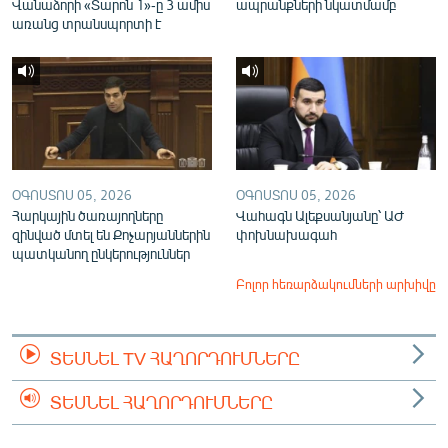
Վանաձորի «Տարոն 1»-ը 3 ամիս
ապրանքների նկատմամբ
առանց տրանսպորտի է
ՕԳՈՍՏՈՍ 05, 2026
ՕԳՈՍՏՈՍ 05, 2026
Հարկային ծառայողները
Վահագն Ալեքսանյանը՝ ԱԺ
զինված մտել են Քոչարյաններին
փոխնախագահ
պատկանող ընկերություններ
Բոլոր հեռարձակումների արխիվը
ՏԵՍՆԵԼ TV ՀԱՂՈՐԴՈՒՄՆԵՐԸ
ՏԵՍՆԵԼ ՀԱՂՈՐԴՈՒՄՆԵՐԸ