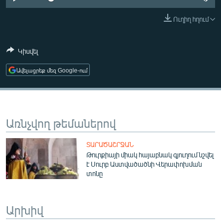
ՄԻՋԱԶԳԱՅԻՆ
Ուղիղ հղում
ՄՇԱԿՈՒՅԹ
ՍՊՈՐՏ
Կիսվել
ՄԵԿՆԱԲԱՆՈՒԹՅՈՒՆ
Ավելացրեք մեզ Google-ում
ՏՏ ԵՒ ԻՆՏԵՐՆԵՏ
ԿՈՐՈՆԱՎԻՐՈՒՍ
ԱՐԽԻՎ
Առնչվող թեմաներով
ՏԵՍԱՆՅՈՒԹԵՐ
ՏԱՐԱԾԱՇՐՋԱՆ
ԲԱՆԱՎԵՃ
Թուրքիայի միակ հայաբնակ գյուղում նշվել
է Սուրբ Աստվածածնի Վերափոխման
ՁԳՏԵԼՈՎ ԼԱՎԱԳՈՒՅՆԻՆ
տոնը
ՓՈԴՔԱՍԹ
Արխիվ
Հայերեն