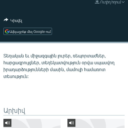
Ուղիղ հղում
ՄԻՋԱԶԳԱՅԻՆ
ՄՇԱԿՈՒՅԹ
Կիսվել
ՍՊՈՐՏ
Ավելացրեք մեզ Google-ում
ՄԵԿՆԱԲԱՆՈՒԹՅՈՒՆ
ՏՏ ԵՒ ԻՆՏԵՐՆԵՏ
Տեղական եւ միջազգային լուրեր, ռեպորտաժներ,
ԿՈՐՈՆԱՎԻՐՈՒՍ
հարցազրույցներ, տեղեկատվություն օրվա սպասվող
ԱՐԽԻՎ
իրադարձությունների մասին, մամուլի համառոտ
տեսություն:
ՏԵՍԱՆՅՈՒԹԵՐ
ԲԱՆԱՎԵՃ
ՁԳՏԵԼՈՎ ԼԱՎԱԳՈՒՅՆԻՆ
ՓՈԴՔԱՍԹ
Արխիվ
Հայերեն