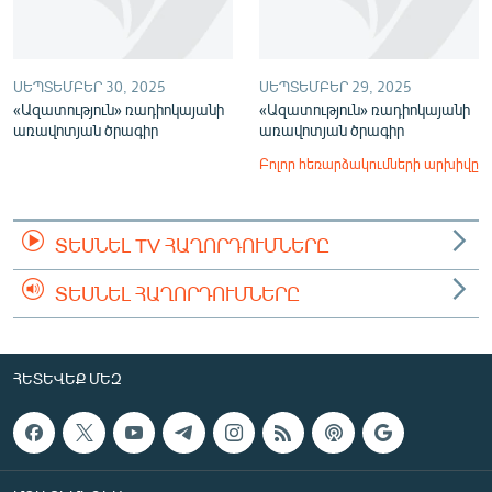
ՍԵՊՏԵՄԲԵՐ 30, 2025
ՍԵՊՏԵՄԲԵՐ 29, 2025
«Ազատություն» ռադիոկայանի
«Ազատություն» ռադիոկայանի
առավոտյան ծրագիր
առավոտյան ծրագիր
Բոլոր հեռարձակումների արխիվը
ՏԵՍՆԵԼ TV ՀԱՂՈՐԴՈՒՄՆԵՐԸ
ՏԵՍՆԵԼ ՀԱՂՈՐԴՈՒՄՆԵՐԸ
ՀԵՏԵՎԵՔ ՄԵԶ