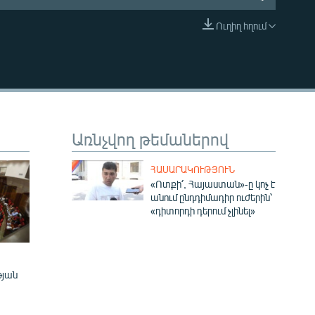
Ուղիղ հղում
EMBED
Առնչվող թեմաներով
ՀԱՍԱՐԱԿՈՒԹՅՈՒՆ
«Ոտքի՛, Հայաստան»-ը կոչ է
անում ընդդիմադիր ուժերին՝
«դիտորդի դերում չլինել»
թյան