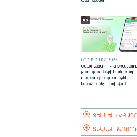
ՕԳՈՍՏՈՍ 07, 2026
Սեպտեմբերի 1-ից Մոսկվայու
քաղաքացիների համար նոր
պարտադիր պահանջներ
կգործեն. ինչ է փոխվում
ՏԵՍՆԵԼ TV ՀԱՂ
ՏԵՍՆԵԼ ՀԱՂՈՐ