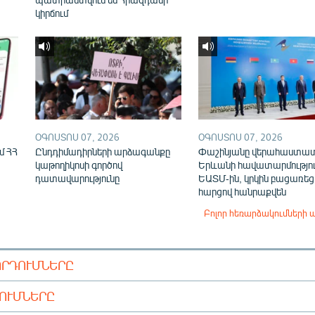
կիրճում
ՕԳՈՍՏՈՍ 07, 2026
ՕԳՈՍՏՈՍ 07, 2026
մ ՀՀ
Ընդդիմադիրների արձագանքը
Փաշինյանը վերահաստա
կաթողիկոսի գործով
Երևանի հավատարմությու
դատավարությունը
ԵԱՏՄ-ին, կրկին բացառեց
հարցով հանրաքվեն
Բոլոր հեռարձակումների 
ՈՐԴՈՒՄՆԵՐԸ
ԴՈՒՄՆԵՐԸ