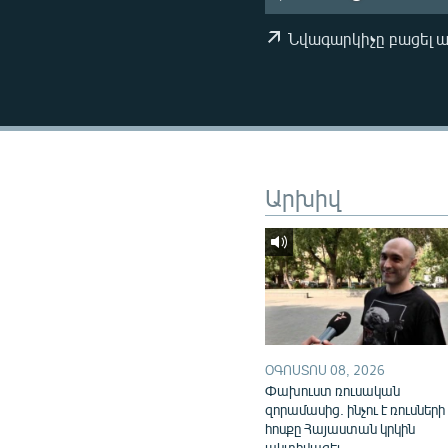
ՄԻՋԱԶԳԱՅԻՆ
ՄՇԱԿՈՒՅԹ
Նվագարկիչը բացել 
ՍՊՈՐՏ
ՄԵԿՆԱԲԱՆՈՒԹՅՈՒՆ
ՏՏ ԵՒ ԻՆՏԵՐՆԵՏ
ԿՈՐՈՆԱՎԻՐՈՒՍ
Արխիվ
ԱՐԽԻՎ
ՏԵՍԱՆՅՈՒԹԵՐ
ԲԱՆԱՎԵՃ
ՁԳՏԵԼՈՎ ԼԱՎԱԳՈՒՅՆԻՆ
ՓՈԴՔԱՍԹ
ՕԳՈՍՏՈՍ 08, 2026
Փախուստ ռուսական
զորամասից. ինչու է ռուսների
հոսքը Հայաստան կրկին
ակտիվացել