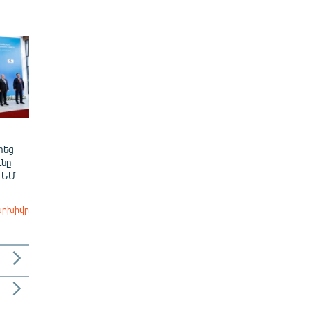
տեց
նը
 ԵՄ
արխիվը