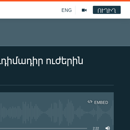
ՈՒՂԻՂ
ENG
դդիմադիր ուժերին
EMBED
ble
2:22