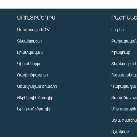
ՄՈՒԼՏԻՄԵԴԻԱ
ԲԱԺԻՆՆԵ
Ազատություն TV
Լուրեր
Տեսանյութեր
Քաղաքակա
Լրատվական
Իրավունք
Կիրակնօրյա
Տնտեսությու
Ռադիոծրագրեր
Հասարակութ
Առավոտյան ծրագիր
Ղարաբաղյան
Ցերեկային ծրագիր
Տարածաշրջ
Հայերեն
Երեկոյան ծրագիր
Միջազգային
English
ՏՏ և Ինտեր
Русский
Մշակույթ