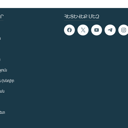
Ր
ՀԵՏԵՎԵՔ ՄԵԶ
ն
ն
յուն
 խնդիր
ան
նետ