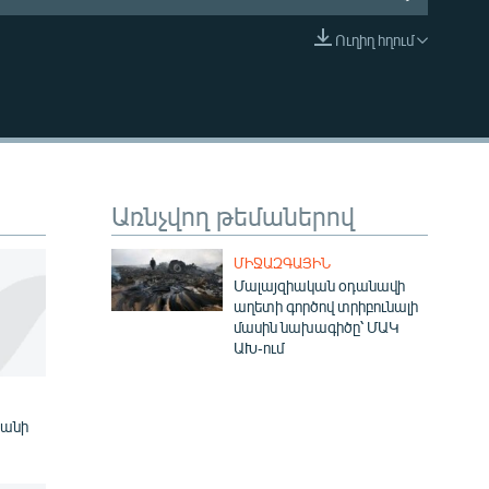
Ուղիղ հղում
EMBED
Առնչվող թեմաներով
ՄԻՋԱԶԳԱՅԻՆ
Մալայզիական օդանավի
աղետի գործով տրիբունալի
մասին նախագիծը՝ ՄԱԿ
ԱԽ-ում
յանի