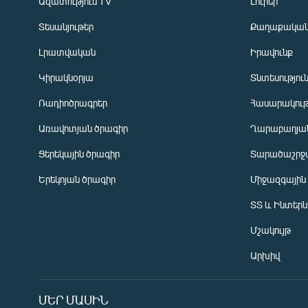
Ազատություն TV
Լուրեր
Տեսանյութեր
Քաղաքակա
Լրատվական
Իրավունք
Կիրակնօրյա
Տնտեսությու
Ռադիոծրագրեր
Հասարակութ
Առավոտյան ծրագիր
Ղարաբաղյան
Ցերեկային ծրագիր
Տարածաշրջ
Հայերեն
Երեկոյան ծրագիր
Միջազգային
English
ՏՏ և Ինտեր
Русский
Մշակույթ
ՀԵՏԵՎԵՔ ՄԵԶ
Արխիվ
ՄԵՐ ՄԱՍԻՆ