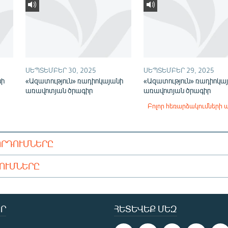
ՍԵՊՏԵՄԲԵՐ 30, 2025
ՍԵՊՏԵՄԲԵՐ 29, 2025
նի
«Ազատություն» ռադիոկայանի
«Ազատություն» ռադիոկա
առավոտյան ծրագիր
առավոտյան ծրագիր
Բոլոր հեռարձակումների 
ՈՐԴՈՒՄՆԵՐԸ
ԴՈՒՄՆԵՐԸ
Ր
ՀԵՏԵՎԵՔ ՄԵԶ