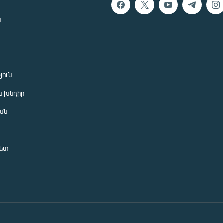
ն
ն
յուն
 խնդիր
ան
նետ