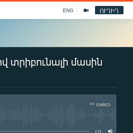
ՈՒՂԻՂ
ENG
վ տրիբունալի մասին
EMBED
ble
2:13