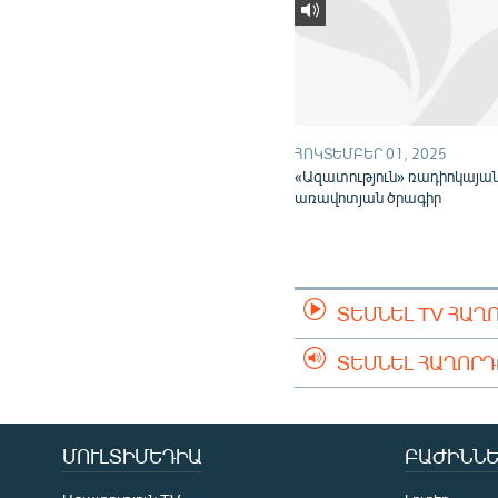
ՀՈԿՏԵՄԲԵՐ 01, 2025
«Ազատություն» ռադիոկայա
առավոտյան ծրագիր
ՏԵՍՆԵԼ TV ՀԱՂ
ՏԵՍՆԵԼ ՀԱՂՈՐ
ՄՈՒԼՏԻՄԵԴԻԱ
ԲԱԺԻՆՆԵ