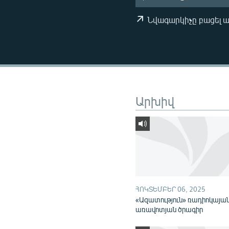
ՄԻՋԱԶԳԱՅԻՆ
ՄՇԱԿՈՒՅԹ
Նվագարկիչը բացել 
ՍՊՈՐՏ
ՄԵԿՆԱԲԱՆՈՒԹՅՈՒՆ
ՏՏ ԵՒ ԻՆՏԵՐՆԵՏ
ԿՈՐՈՆԱՎԻՐՈՒՍ
Արխիվ
ԱՐԽԻՎ
ՏԵՍԱՆՅՈՒԹԵՐ
ԲԱՆԱՎԵՃ
ՁԳՏԵԼՈՎ ԼԱՎԱԳՈՒՅՆԻՆ
ՓՈԴՔԱՍԹ
ՀՈԿՏԵՄԲԵՐ 06, 2025
«Ազատություն» ռադիոկայա
առավոտյան ծրագիր