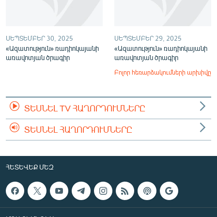
ՍԵՊՏԵՄԲԵՐ 30, 2025
ՍԵՊՏԵՄԲԵՐ 29, 2025
«Ազատություն» ռադիոկայանի
«Ազատություն» ռադիոկայանի
առավոտյան ծրագիր
առավոտյան ծրագիր
Բոլոր հեռարձակումների արխիվը
ՏԵՍՆԵԼ TV ՀԱՂՈՐԴՈՒՄՆԵՐԸ
ՏԵՍՆԵԼ ՀԱՂՈՐԴՈՒՄՆԵՐԸ
ՀԵՏԵՎԵՔ ՄԵԶ