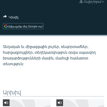
Ուղիղ հղում
ՄԻՋԱԶԳԱՅԻՆ
ՄՇԱԿՈՒՅԹ
Կիսվել
ՍՊՈՐՏ
Ավելացրեք մեզ Google-ում
ՄԵԿՆԱԲԱՆՈՒԹՅՈՒՆ
ՏՏ ԵՒ ԻՆՏԵՐՆԵՏ
Տեղական եւ միջազգային լուրեր, ռեպորտաժներ,
ԿՈՐՈՆԱՎԻՐՈՒՍ
հարցազրույցներ, տեղեկատվություն օրվա սպասվող
ԱՐԽԻՎ
իրադարձությունների մասին, մամուլի համառոտ
տեսություն:
ՏԵՍԱՆՅՈՒԹԵՐ
ԲԱՆԱՎԵՃ
ՁԳՏԵԼՈՎ ԼԱՎԱԳՈՒՅՆԻՆ
ՓՈԴՔԱՍԹ
Արխիվ
Հայերեն