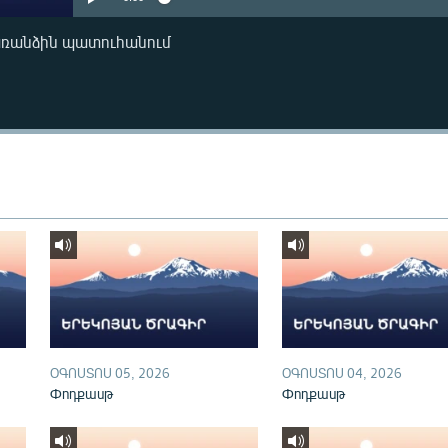
առանձին պատուհանում
ՕԳՈՍՏՈՍ 05, 2026
ՕԳՈՍՏՈՍ 04, 2026
Փոդքասթ
Փոդքասթ