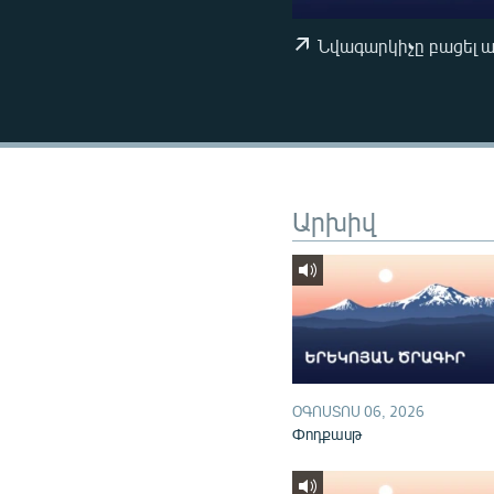
ՄԻՋԱԶԳԱՅԻՆ
ՄՇԱԿՈՒՅԹ
Նվագարկիչը բացել 
ՍՊՈՐՏ
ՄԵԿՆԱԲԱՆՈՒԹՅՈՒՆ
ՏՏ ԵՒ ԻՆՏԵՐՆԵՏ
ԿՈՐՈՆԱՎԻՐՈՒՍ
Արխիվ
ԱՐԽԻՎ
ՏԵՍԱՆՅՈՒԹԵՐ
ԲԱՆԱՎԵՃ
ՁԳՏԵԼՈՎ ԼԱՎԱԳՈՒՅՆԻՆ
ՓՈԴՔԱՍԹ
ՕԳՈՍՏՈՍ 06, 2026
Փոդքասթ