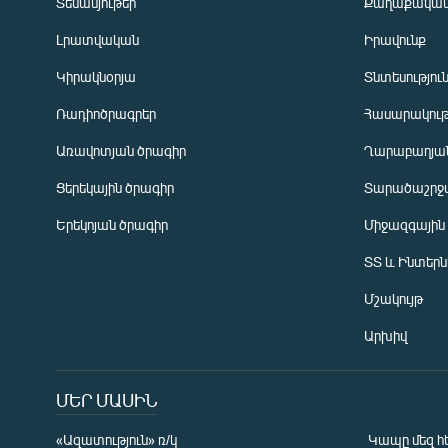
Տեսանյութեր
Քաղաքակա
Լրատվական
Իրավունք
Կիրակնօրյա
Տնտեսությու
Ռադիոծրագրեր
Հասարակութ
Առավոտյան ծրագիր
Ղարաբաղյան
Ցերեկային ծրագիր
Տարածաշրջ
Հայերեն
Երեկոյան ծրագիր
Միջազգային
English
ՏՏ և Ինտեր
Русский
Մշակույթ
ՀԵՏԵՎԵՔ ՄԵԶ
Արխիվ
ՄԵՐ ՄԱՍԻՆ
«Ազատություն» ռ/կ
Կապը մեզ հ