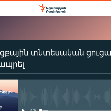
քային տնտեսական ցուցան
ԲԱԺԱՆՈՐԴԱԳՐՎԵԼ
 ապրել
Apple Podcasts
Spotify
No media source currently availa
Բաժանորդագրվել
0:00