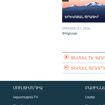
ՕԳՈՍՏՈՍ 03, 2026
Փոդքասթ
ՏԵՍՆԵԼ TV ՀԱՂ
ՏԵՍՆԵԼ ՀԱՂՈՐ
ՄՈՒԼՏԻՄԵԴԻԱ
ԲԱԺԻՆՆԵ
Ազատություն TV
Լուրեր