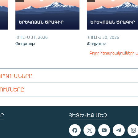
ՀՈՒԼԻՍ 31, 2026
ՀՈՒԼԻՍ 30, 2026
Փոդքասթ
Փոդքասթ
Բոլոր հեռարձակումների 
ՈՐԴՈՒՄՆԵՐԸ
ԴՈՒՄՆԵՐԸ
Ր
ՀԵՏԵՎԵՔ ՄԵԶ