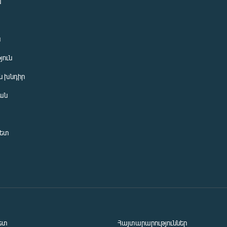
ն
ն
յուն
 խնդիր
ան
նետ
ետ
Հայտարարություններ